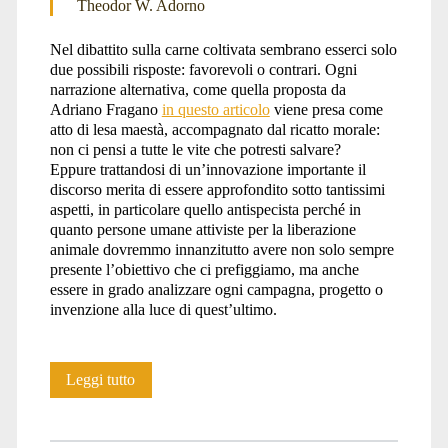
Theodor W. Adorno
Nel dibattito sulla carne coltivata sembrano esserci solo
due possibili risposte: favorevoli o contrari. Ogni
narrazione alternativa, come quella proposta da
Adriano Fragano
in questo articolo
viene presa come
atto di lesa maestà, accompagnato dal ricatto morale:
non ci pensi a tutte le vite che potresti salvare?
Eppure trattandosi di un’innovazione importante il
discorso merita di essere approfondito sotto tantissimi
aspetti, in particolare quello antispecista perché in
quanto persone umane attiviste per la liberazione
animale dovremmo innanzitutto avere non solo sempre
presente l’obiettivo che ci prefiggiamo, ma anche
essere in grado analizzare ogni campagna, progetto o
invenzione alla luce di quest’ultimo.
Coltiviamo
Leggi tutto
l’antispecismo,