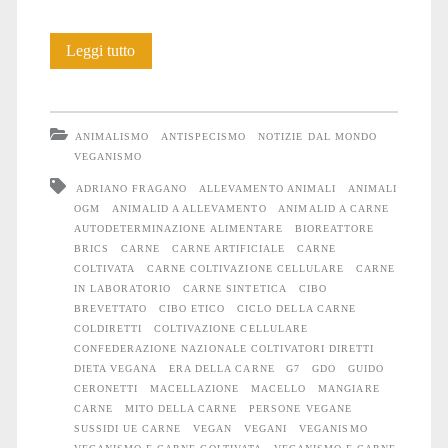
La
Leggi tutto
cosiddetta
carne
ANIMALISMO
ANTISPECISMO
NOTIZIE DAL MONDO
“sintetica”
VEGANISMO
ADRIANO FRAGANO
ALLEVAMENTO ANIMALI
ANIMALI
o
OGM
ANIMALID A ALLEVAMENTO
ANIMALID A CARNE
“coltivata”:
AUTODETERMINAZIONE ALIMENTARE
BIOREATTORE
BRICS
CARNE
CARNE ARTIFICIALE
CARNE
una
COLTIVATA
CARNE COLTIVAZIONE CELLULARE
CARNE
IN LABORATORIO
CARNE SINTETICA
CIBO
narrazione
BREVETTATO
CIBO ETICO
CICLO DELLA CARNE
COLDIRETTI
COLTIVAZIONE CELLULARE
alternativa
CONFEDERAZIONE NAZIONALE COLTIVATORI DIRETTI
DIETA VEGANA
ERA DELLA CARNE
G7
GDO
GUIDO
CERONETTI
MACELLAZIONE
MACELLO
MANGIARE
CARNE
MITO DELLA CARNE
PERSONE VEGANE
SUSSIDI UE CARNE
VEGAN
VEGANI
VEGANISMO