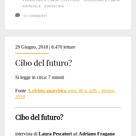
VEGANISMO E CARNE COLTIVATA
VEGANISMO E CARNE
SINTETICA
ZOOTECNIA
14 COMMENTI
29 Giugno, 2018 | 8.470 letture
Cibo del futuro?
Si legge in circa:
7
minuti
Fonte
A rivista anarchica
anno 48 n. 426 – giugno
2018
Cibo del futuro?
intervista di
Laura Pescatori
ad
Adriano Fragano