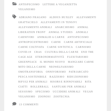
non
ANTISPECISMO
LETTERE A VEGANZETTA
la
VEGANISMO
ADRIANO FRAGANO
ALDOUS HUXLEY
ALLEVAMENTI
carne
GRATTACIELO
ALLEVAMENTI IN TENSIVI
ALLEVAMENTO ANIMALI
ANARCHISMO
ANIMAL
LIBERATION FRONT
ANIMAL STUDIES
ANIMALI
CARNIVORI
ANIMALID A CARNE
ANTISPECISMO
ANTROPOCENTRISMO
CARNE
CARNE ARTIFICIALE
CARNE COLTIVATA
CARNE SINTETICA
CARNISMO
COVID-19
CRAS
CULTURA DELLA CARNE
END THE
CAGE AGE
ETERONORMATIVITÀ
FLEXITARISMO
GREENPEACE
IL MONDO NUOVO
MANGIARE CARNE
MITO DELLA CARNE
NEOWELFARISMO
OMOTRANSFOBIA
ONNIVORISMO
PATRIARCATO
PESCA SOSTENIBILE
RAZZISMO
RIDUZIONISMO
RIFUGI PER ANIMALI
RISORSE RINNOVABILI
RITA
CIATTI
ROLLERBALL
SANTUARI PER ANIMALI
SESSISMO
SPECISMO
UCCIDERE ANIMALI
VEGAN
VEGANISMO
ZOONOSI
ZOOTECNIA
13 COMMENTI