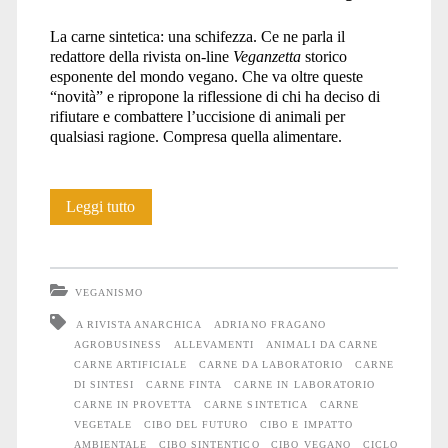
La carne sintetica: una schifezza. Ce ne parla il
redattore della rivista on-line
Veganzetta
storico
esponente del mondo vegano. Che va oltre queste
“novità” e ripropone la riflessione di chi ha deciso di
rifiutare e combattere l’uccisione di animali per
qualsiasi ragione. Compresa quella alimentare.
Cibo
Leggi tutto
del
futuro?
VEGANISMO
A RIVISTA ANARCHICA
ADRIANO FRAGANO
AGROBUSINESS
ALLEVAMENTI
ANIMALI DA CARNE
CARNE ARTIFICIALE
CARNE DA LABORATORIO
CARNE
DI SINTESI
CARNE FINTA
CARNE IN LABORATORIO
CARNE IN PROVETTA
CARNE SINTETICA
CARNE
VEGETALE
CIBO DEL FUTURO
CIBO E IMPATTO
AMBIENTALE
CIBO SINTENTICO
CIBO VEGANO
CICLO