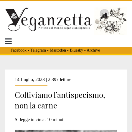
Facebook
-
Telegram
-
Mastodon
-
Bluesky
-
Archive
Tag:
14 Luglio, 2023 | 2.397 letture
Coltiviamo l’antispecismo,
<span>carne
non la carne
sintetica</span>
Si legge in circa:
10
minuti