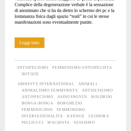
Complice della degenerazione verbale è la sensazione
di anonimato che si ha da dietro lo schermo dei pc e la
lontananza fisica dagli spazio “reali” in cui le stesse
manifestazioni sono eventualmente punite.
Il
Leggi tutto
sessismo
(come
ANTISPECISMO
FEMMINISMO ANTISPECISTA
lo
NOTIZIE
AMNESTY INTERNATIONAL
ANIMALI
specismo)
ANIMALISMO FEMMINISTA
ANTISESSISMO
inesauribile
ANTISPECISMO
ASINUSNOVUS
BOLDRINI
BONGA-BONGA
BORGHEZIO
FEMMINICIDIO
FEMMINISMO
INTERSEZIONALITÀ
KYENGE
LEONORA
PIGLIUCCI
MACHISTA
SESSISMO