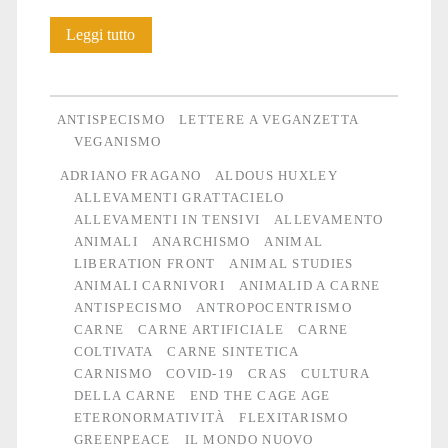
Coltiviamo
Leggi tutto
l’antispecismo,
non
ANTISPECISMO
LETTERE A VEGANZETTA
la
VEGANISMO
ADRIANO FRAGANO
ALDOUS HUXLEY
carne
ALLEVAMENTI GRATTACIELO
ALLEVAMENTI IN TENSIVI
ALLEVAMENTO
ANIMALI
ANARCHISMO
ANIMAL
LIBERATION FRONT
ANIMAL STUDIES
ANIMALI CARNIVORI
ANIMALID A CARNE
ANTISPECISMO
ANTROPOCENTRISMO
CARNE
CARNE ARTIFICIALE
CARNE
COLTIVATA
CARNE SINTETICA
CARNISMO
COVID-19
CRAS
CULTURA
DELLA CARNE
END THE CAGE AGE
ETERONORMATIVITÀ
FLEXITARISMO
GREENPEACE
IL MONDO NUOVO