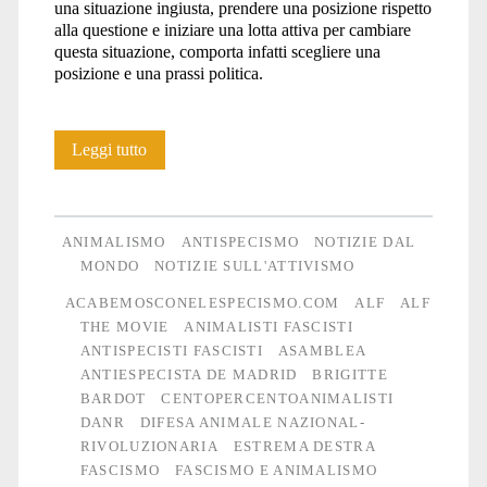
una situazione ingiusta, prendere una posizione rispetto
alla questione e iniziare una lotta attiva per cambiare
questa situazione, comporta infatti scegliere una
posizione e una prassi politica.
Lo
Leggi tutto
specismo
non
ANIMALISMO
ANTISPECISMO
NOTIZIE DAL
è
MONDO
NOTIZIE SULL'ATTIVISMO
ACABEMOSCONELESPECISMO.COM
ALF
ALF
un’isola:
THE MOVIE
ANIMALISTI FASCISTI
antispecismo,
ANTISPECISTI FASCISTI
ASAMBLEA
ANTIESPECISTA DE MADRID
BRIGITTE
animalismo
BARDOT
CENTOPERCENTOANIMALISTI
e
DANR
DIFESA ANIMALE NAZIONAL-
RIVOLUZIONARIA
ESTREMA DESTRA
fascismo
FASCISMO
FASCISMO E ANIMALISMO