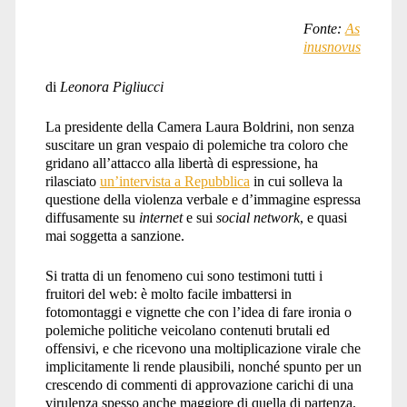
Fonte:
As
inusnovus
di
Leonora Pigliucci
La presidente della Camera Laura Boldrini, non senza
suscitare un gran vespaio di polemiche tra coloro che
gridano all’attacco alla libertà di espressione, ha
rilasciato
un’intervista a Repubblica
in cui solleva la
questione della violenza verbale e d’immagine espressa
diffusamente su
internet
e sui
social network
, e quasi
mai soggetta a sanzione.
Si tratta di un fenomeno cui sono testimoni tutti i
fruitori del web: è molto facile imbattersi in
fotomontaggi e vignette che con l’idea di fare ironia o
polemiche politiche veicolano contenuti brutali ed
offensivi, e che ricevono una moltiplicazione virale che
implicitamente li rende plausibili, nonché spunto per un
crescendo di commenti di approvazione carichi di una
virulenza spesso anche maggiore di quella di partenza.