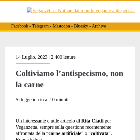
Facebook
-
Telegram
-
Mastodon
-
Bluesky
-
Archive
Tag:
14 Luglio, 2023 | 2.400 letture
Coltiviamo l’antispecismo, non
<span>sessismo</span>
la carne
Si legge in circa:
10
minuti
Un interessante e utile articolo di
Rita Ciatti
per
Veganzetta, sempre sulla questione recentemente
affrontata della “
carne artificiale
” o “
coltivata
“.
Buona lettura.