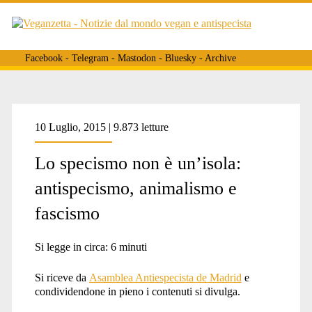
Facebook
-
Telegram
-
Mastodon
-
Bluesky
-
Archive
Tag:
10 Luglio, 2015 | 9.873 letture
Lo specismo non è un’isola:
<span>alf
antispecismo, animalismo e
fascismo
the
Si legge in circa:
6
minuti
Si riceve da
Asamblea Antiespecista de Madrid
e
movie</span>
condividendone in pieno i contenuti si divulga.