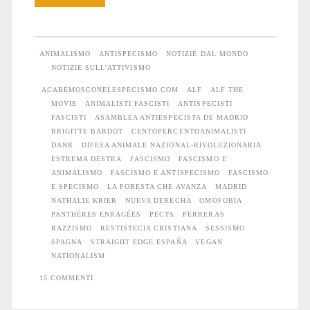
specismo
non
ANIMALISMO
ANTISPECISMO
NOTIZIE DAL MONDO
è
NOTIZIE SULL'ATTIVISMO
ACABEMOSCONELESPECISMO.COM
ALF
ALF THE
un’isola:
MOVIE
ANIMALISTI FASCISTI
ANTISPECISTI
antispecismo,
FASCISTI
ASAMBLEA ANTIESPECISTA DE MADRID
BRIGITTE BARDOT
CENTOPERCENTOANIMALISTI
animalismo
DANR
DIFESA ANIMALE NAZIONAL-RIVOLUZIONARIA
ESTREMA DESTRA
FASCISMO
FASCISMO E
e
ANIMALISMO
FASCISMO E ANTISPECISMO
FASCISMO
E SPECISMO
LA FORESTA CHE AVANZA
MADRID
fascismo
NATHALIE KRIER
NUEVA DERECHA
OMOFOBIA
PANTHÈRES ENRAGÉES
PECTA
PERRERAS
RAZZISMO
RESTISTECIA CRISTIANA
SESSISMO
SPAGNA
STRAIGHT EDGE ESPAÑA
VEGAN
NATIONALISM
15 COMMENTI