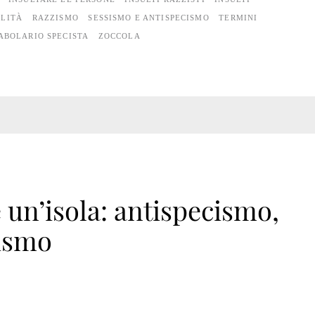
ALITÀ
RAZZISMO
SESSISMO E ANTISPECISMO
TERMINI
ABOLARIO SPECISTA
ZOCCOLA
un’isola: antispecismo,
cismo