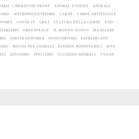
IMAL LIBERATION FRONT
ANIMAL STUDIES
ANIMALI
ISMO
ANTROPOCENTRISMO
CARNE
CARNE ARTIFICIALE
NISMO
COVID-19
CRAS
CULTURA DELLA CARNE
END
ITARISMO
GREENPEACE
IL MONDO NUOVO
MANGIARE
SMO
OMOTRANSFOBIA
ONNIVORISMO
PATRIARCATO
ISMO
RIFUGI PER ANIMALI
RISORSE RINNOVABILI
RITA
ALI
SESSISMO
SPECISMO
UCCIDERE ANIMALI
VEGAN