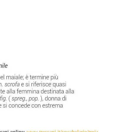
ccani online:
www.treccani.it/vocabolario/troia