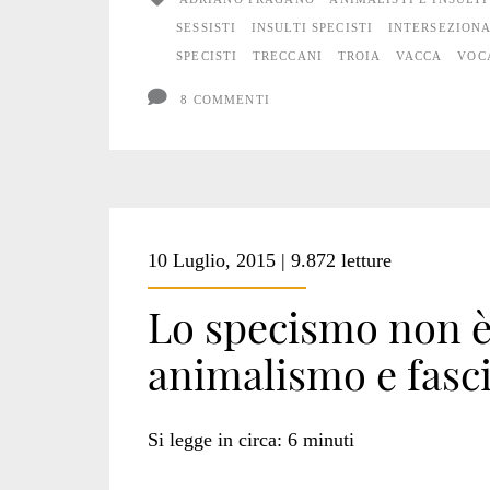
SESSISTI
INSULTI SPECISTI
INTERSEZION
SPECISTI
TRECCANI
TROIA
VACCA
VOC
8 COMMENTI
10 Luglio, 2015 | 9.872 letture
Lo specismo non è 
animalismo e fas
Si legge in circa:
6
minuti