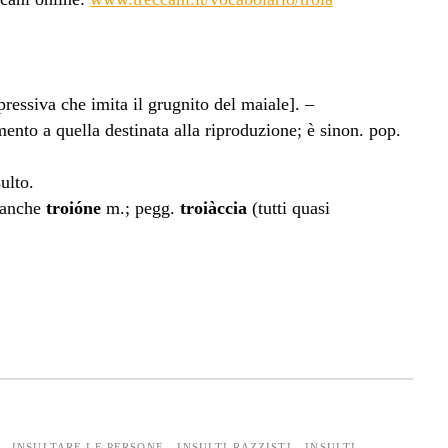
pressiva che imita il grugnito del maiale]. –
nto a quella destinata alla riproduzione; è sinon. pop.
ulto.
anche
troióne
m.; pegg.
troiàccia
(tutti quasi
INSULTARE LE PERSONE
INSULTI RAZZISTI
INSULTI