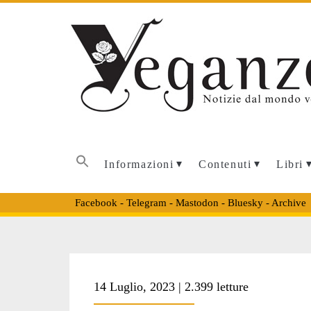
Informazioni
Contenuti
Libri
Facebook
-
Telegram
-
Mastodon
-
Bluesky
-
Archive
Tag:
14 Luglio, 2023 | 2.399 letture
<span>RAZZISMO