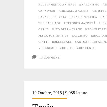
carne
ALLEVAMENTO ANIMALI
ANARCHISMO
AN
CARNIVORI
ANIMALID A CARNE
ANTISPEC
CARNE COLTIVATA
CARNE SINTETICA
CAR
THE CAGE AGE
ETERONORMATIVITÀ
FLEX
CARNE
MITO DELLA CARNE
NEOWELFARI
PESCA SOSTENIBILE
RAZZISMO
RIDUZION
CIATTI
ROLLERBALL
SANTUARI PER ANIM
VEGANISMO
ZOONOSI
ZOOTECNIA
13 COMMENTI
19 Ottobre, 2015 | 9.088 letture