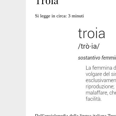
Troia
Si legge in circa:
3
minuti
Dall’enciclopedia della lingua italiana Tre