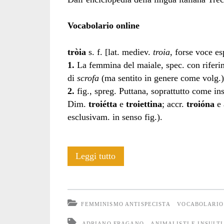
Vocabolario online
tròia
s. f. [lat. mediev.
troia
, forse voce es
1.
La femmina del maiale, spec. con riferime
di
scrofa
(ma sentito in genere come volg.)
2.
fig., spreg. Puttana, soprattutto come ins
Dim.
troiétta
e
troiettina
; accr.
troióna
e 
esclusivam. in senso fig.).
Troia
Leggi tutto
FEMMINISMO ANTISPECISTA
VOCABOLARIO
ADRIANO FRAGANO
ANIMALISTI E INSULTI