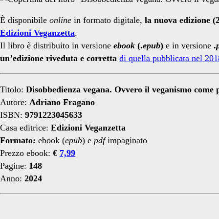
È disponibile
online
in formato digitale,
la nuova edizione (
Edizioni Veganzetta
.
Il libro è distribuito in versione
ebook
(.
epub
)
e in versione
.
un’edizione riveduta e corretta
di quella pubblicata nel 201
Titolo:
Disobbedienza vegana. Ovvero il veganismo come p
Autore:
Adriano Fragano
ISBN:
9791223045633
Casa editrice:
Edizioni Veganzetta
Formato:
ebook (
epub
) e
pdf
impaginato
Prezzo ebook:
€
7,99
Pagine:
148
Anno:
2024