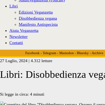
Libri
Edizioni Veganzetta
Disobbedienza vegana
Manifesto Antispecista
Aiuta Veganzetta
Newsletter
Contatti
Facebook
-
Telegram
-
Mastodon
-
Bluesky
-
Archive
27 Luglio, 2024 | 4.312 letture
Libri: Disobbedienza veg
Si legge in circa:
4
minuti