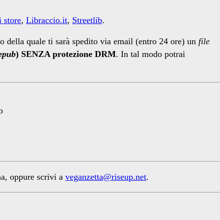
 store
,
Libraccio.it
,
Streetlib
.
to della quale ti sarà spedito via email (entro 24 ore) un
file
epub
) SENZA protezione DRM
. In tal modo potrai
o
na, oppure scrivi a
veganzetta@riseup.net
.