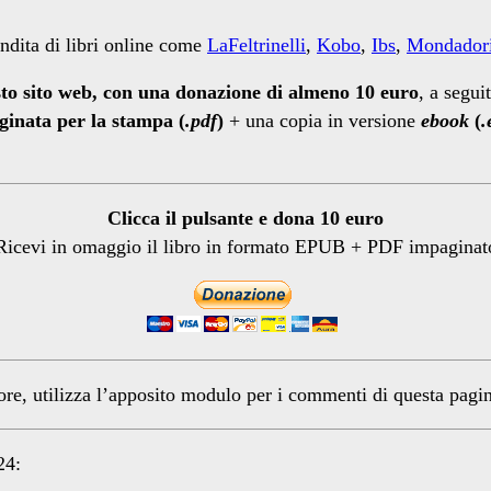
endita di libri online come
LaFeltrinelli
,
Kobo
,
Ibs
,
Mondadori
esto sito web, con una donazione di almeno 10 euro
, a segui
inata per la stampa (
.pdf
)
+ una copia in versione
ebook
(
.
Clicca il pulsante e dona 10 euro
Ricevi in omaggio il libro in formato EPUB + PDF impaginat
tore, utilizza l’apposito modulo per i commenti di questa pagi
24: