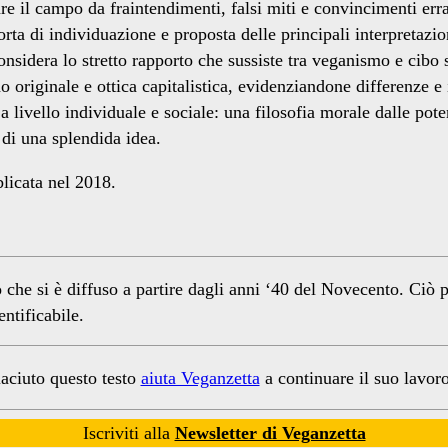
re il campo da fraintendimenti, falsi miti e convincimenti erra
rta di individuazione e proposta delle principali interpretazi
idera lo stretto rapporto che sussiste tra veganismo e cibo s
o originale e ottica capitalistica, evidenziandone differenze e
a livello individuale e sociale: una filosofia morale dalle pote
 di una splendida idea.
blicata nel 2018.
 si è diffuso a partire dagli anni ‘40 del Novecento. Ciò per 
ntificabile.
iaciuto questo testo
aiuta Veganzetta
a continuare il suo lavoro
Iscriviti alla
Newsletter di Veganzetta