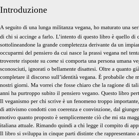
Introduzione
A seguito di una lunga militanza vegana, ho maturato una seri
di chi si accinge a farlo. L’intento di questo libro è quello d
sottolineandone la grande completezza derivante da un impian
occuparmi del pensiero da cui nasce la prassi vegana nel tenta
troverete risposte su
come
si comporta una persona umana veg
sconosciuti, ignorati o bellamente disattesi. Oltre a quanto g
completare il discorso sull’identità vegana. È probabile che mo
nostri giorni. Ma vorrei che fosse chiaro che la ragione di ta
anni ha purtroppo subito il pensiero vegano. Questo libro per
Il veganismo per chi scrive è un fenomeno troppo importante
di attivismo condotti con coerenza e convinzione, dal giungere 
motivo quanto proposto è semplicemente ciò che mi sta maggio
italiana attuale. Rimando quindi a chi legge il compito di app
Il libro si sviluppa in cinque parti distinte che rappresentano