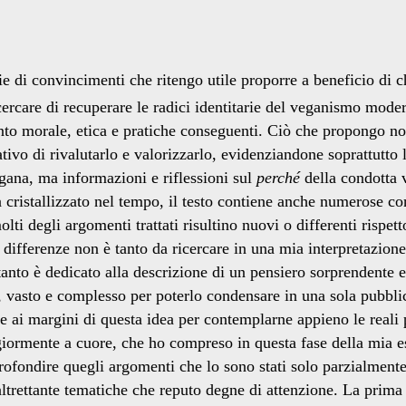
e di convincimenti che ritengo utile proporre a beneficio di 
i cercare di recuperare le radici identitarie del veganismo mode
to morale, etica e pratiche conseguenti. Ciò che propongo non
tivo di rivalutarlo e valorizzarlo, evidenziandone soprattutto
ana, ma informazioni e riflessioni sul
perché
della condotta v
ià cristallizzato nel tempo, il testo contiene anche numerose c
lti degli argomenti trattati risultino nuovi o differenti rispe
li differenze non è tanto da ricercare in una mia interpretazio
tanto è dedicato alla descrizione di un pensiero sorprendente 
, vasto e complesso per poterlo condensare in una sola pubbl
ai margini di questa idea per contemplarne appieno le reali pote
rmente a cuore, che ho compreso in questa fase della mia esi
rofondire quegli argomenti che lo sono stati solo parzialmente
 altrettante tematiche che reputo degne di attenzione. La prima