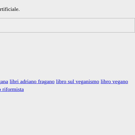
tificiale.
gana
libri adriano fragano
libro sul veganismo
libro vegano
 riformista