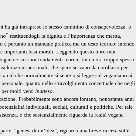
chi ha già intrapreso lo stesso cammino di consapevolezza, o
*
rno
restituendogli la dignità e l’importanza che merita,
 è pertanto un manuale pratico, ma un testo teorico: intendo
 le importanti basi morali. Leggendo questo libro non
egana e sui suoi fondamenti teorici, fino a ora troppo spesso
onsiderazioni personali, che spero servano da corollario per
tto a ciò che normalmente si sente o si legge sul veganismo ai
ne personale, quanto nello stravolgimento concettuale che negli
e per molti versi
inatteso
.
icazione. Probabilmente sono ancora lontano, nonostante anni
nzialità individuali, sociali, culturali e politiche. Per tale
stenza, e che sostanzialmente riguarda la realtà vegana
.
 parte, “genesi di un’idea”, riguarda una breve ricerca sulle