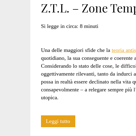
Z.T.L. – Zone Te
radicale</span>
Si legge in circa:
8
minuti
Una delle maggiori sfide che la
teoria anti
quotidiano, la sua conseguente e coerente a
Considerando lo stato delle cose, le diffico
oggettivamente rilevanti, tanto da indurci a
possa in realtà essere declinato nella vita
consapevolmente – a relegare sempre più l’
utopica.
Z.T.L.
Leggi tutto
–