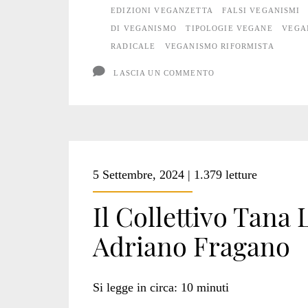
vegane
EDIZIONI VEGANZETTA
FALSI VEGANISMI
DI VEGANISMO
TIPOLOGIE VEGANE
VEGA
RADICALE
VEGANISMO RIFORMISTA
LASCIA UN COMMENTO
5 Settembre, 2024 | 1.379 letture
Il Collettivo Tana L
Adriano Fragano
Si legge in circa:
10
minuti