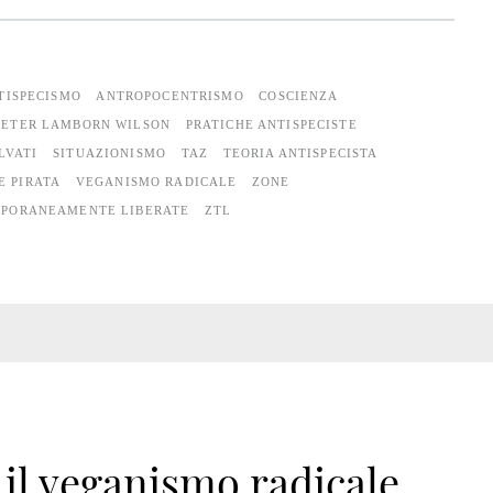
TISPECISMO
ANTROPOCENTRISMO
COSCIENZA
PETER LAMBORN WILSON
PRATICHE ANTISPECISTE
LVATI
SITUAZIONISMO
TAZ
TEORIA ANTISPECISTA
E PIRATA
VEGANISMO RADICALE
ZONE
MPORANEAMENTE LIBERATE
ZTL
 il veganismo radicale