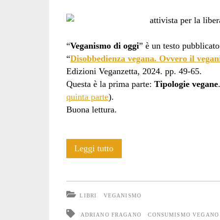
“
Veganismo di oggi
” è un testo pubblicato
“
Disobbedienza vegana. Ovvero il vegan
Edizioni Veganzetta, 2024. pp. 49-65.
Questa è la prima parte:
Tipologie vegane
quinta parte
).
Buona lettura.
Veganismi
Leggi tutto
di
oggi:
LIBRI
VEGANISMO
tipologie
ADRIANO FRAGANO
CONSUMISMO VEGANO