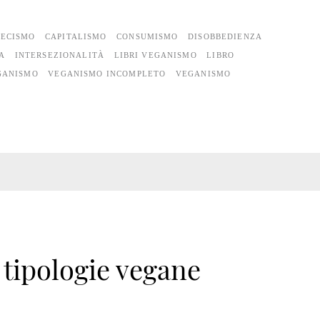
PECISMO
CAPITALISMO
CONSUMISMO
DISOBBEDIENZA
A
INTERSEZIONALITÀ
LIBRI VEGANISMO
LIBRO
GANISMO
VEGANISMO INCOMPLETO
VEGANISMO
 tipologie vegane