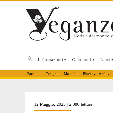
Informazioni
Contenuti
Libri
Facebook
-
Telegram
-
Mastodon
-
Bluesky
-
Archive
Tag:
12 Maggio, 2025 | 2.380 letture
<span>veganism