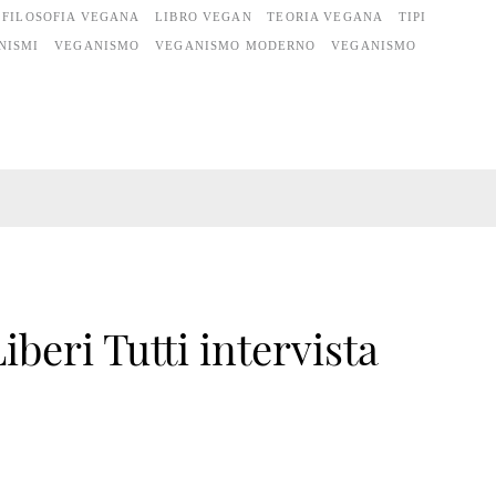
FILOSOFIA VEGANA
LIBRO VEGAN
TEORIA VEGANA
TIPI
NISMI
VEGANISMO
VEGANISMO MODERNO
VEGANISMO
iberi Tutti intervista