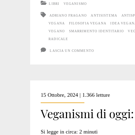
LIBRI
VEGANISMO
il
ADRIANO FRAGANO
ANTISISTEMA
ANTIS
veganismo
VEGANA
FILOSOFIA VEGANA
IDEA VEGAN
VEGANO
SMARRIMENTO IDENTITARIO
VE
radicale
RADICALE
LASCIA UN COMMENTO
15 Ottobre, 2024 | 1.366 letture
Veganismi di oggi:
Si legge in circa:
2
minuti