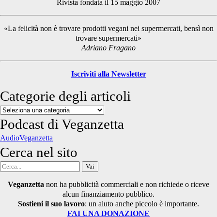
Rivista fondata il 15 maggio 2007
Sidebar
«La felicità non è trovare prodotti vegani nei supermercati, bensì non
trovare supermercati»
Adriano Fragano
Iscriviti alla Newsletter
Categorie degli articoli
Categorie
degli
Podcast di Veganzetta
articoli
AudioVeganzetta
Cerca nel sito
Cerca
per:
Veganzetta
non ha pubblicità commerciali e non richiede o riceve
alcun finanziamento pubblico.
Sostieni il suo lavoro
: un aiuto anche piccolo è importante.
FAI UNA DONAZIONE