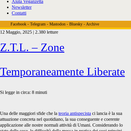
Aiuta Veganzetta
Newsletter
Contatti
Facebook
-
Telegram
-
Mastodon
-
Bluesky
-
Archive
12 Maggio, 2025 | 2.380 letture
Tag:
Z.T.L. – Zone
<span>Zone
Temporaneamente Liberate
Temporaneamente
Si legge in circa:
8
minuti
Autonome</span>
Una delle maggiori sfide che la
teoria antispecista
ci lancia è la sua
attuazione concreta nel quotidiano, la sua conseguente e coerente
applicazione alle nostre normali attività di Umani. Considerando lo
stato delle cose, le difficoltà della messa in pratica dei suoi principi