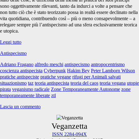
sono oggettivamente rilevanti, tanto da indurci a volte a pensare che
non tutto ciò che è stato teorizzato possa in realtà essere declinato nella
vita quotidiana, contribuendo così – più o meno consapevolmente – a
relegare sempre più l’antispecismo ad una sfera esclusivamente teorica
e utopica.
Z.T.L.
Leggi tutto
–
Antispecismo
Zone
Temporaneamente
Adriano Fragano
alfredo meschi
antispecismo
antropocentrismo
Liberate
coscienza antispecista
Cyberpunk
Hakim Bey
Peter Lamborn Wilson
pratiche antispeciste
pratiche vegane
rifugi per Animali salvati
situazionismo
taz
teoria antispecista
teoria del caos
teoria vegana
utopie
pirata
veganismo radicale
Zone Temporaneamente Autonome
zone
temporaneamente liberate
ztl
Lascia un commento
Primary
Veganzetta
ISSN 2284-094X