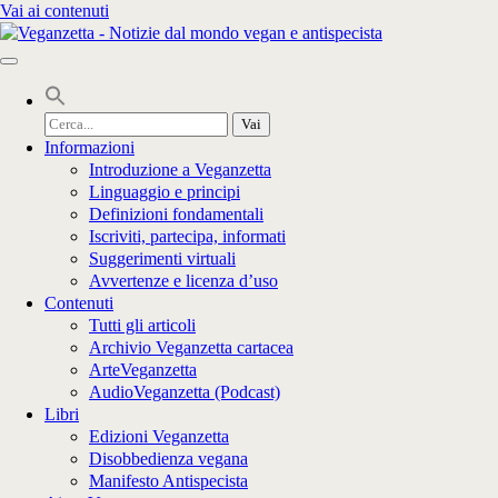
Vai ai contenuti
Cerca
per:
Informazioni
Introduzione a Veganzetta
Linguaggio e principi
Definizioni fondamentali
Iscriviti, partecipa, informati
Suggerimenti virtuali
Avvertenze e licenza d’uso
Contenuti
Tutti gli articoli
Archivio Veganzetta cartacea
ArteVeganzetta
AudioVeganzetta (Podcast)
Libri
Edizioni Veganzetta
Disobbedienza vegana
Manifesto Antispecista