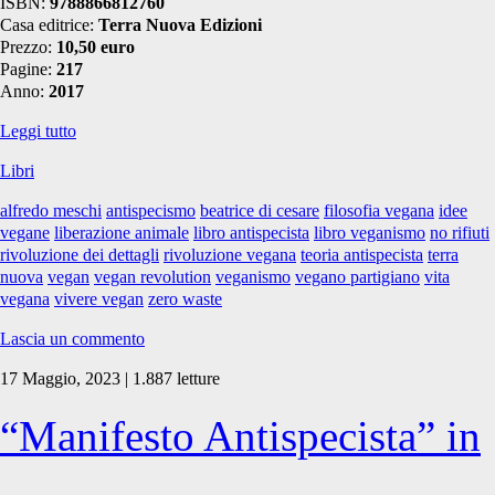
ISBN:
9788866812760
Casa editrice:
Terra Nuova Edizioni
Prezzo:
10,50 euro
Pagine:
217
Anno:
2017
Libri:
Leggi tutto
Vegan
Libri
Revolution
alfredo meschi
antispecismo
beatrice di cesare
filosofia vegana
idee
vegane
liberazione animale
libro antispecista
libro veganismo
no rifiuti
rivoluzione dei dettagli
rivoluzione vegana
teoria antispecista
terra
nuova
vegan
vegan revolution
veganismo
vegano partigiano
vita
vegana
vivere vegan
zero waste
Lascia un commento
17 Maggio, 2023 | 1.887 letture
“Manifesto Antispecista” in