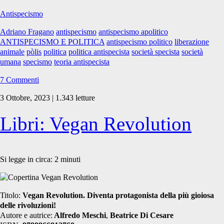
politico”
Antispecismo
Adriano Fragano
antispecismo
antispecismo apolitico
ANTISPECISMO E POLITICA
antispecismo politico
liberazione
animale
pòlis
politica
politica antispecista
società specista
società
umana
specismo
teoria antispecista
7 Commenti
3 Ottobre, 2023 | 1.343 letture
Libri: Vegan Revolution
Si legge in circa:
2
minuti
Titolo:
Vegan Revolution. Diventa protagonista della più gioiosa
delle rivoluzioni!
Autore e autrice:
Alfredo Meschi
,
Beatrice Di Cesare