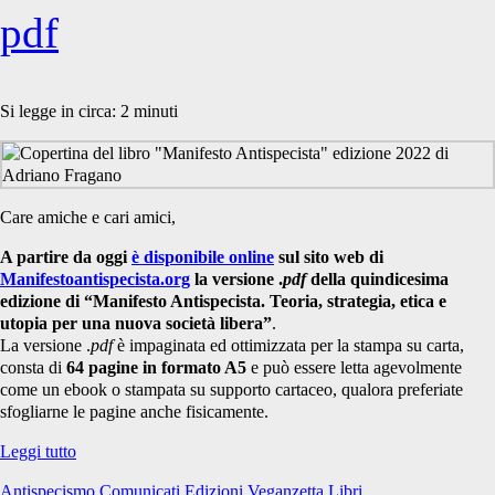
pdf
Si legge in circa:
2
minuti
Care amiche e cari amici,
A partire da oggi
è disponibile online
sul sito web di
Manifestoantispecista.org
la versione .
pdf
della quindicesima
edizione di “Manifesto Antispecista. Teoria, strategia, etica e
utopia per una nuova società libera”
.
La versione .
pdf
è impaginata ed ottimizzata per la stampa su carta,
consta di
64 pagine in formato A5
e può essere letta agevolmente
come un ebook o stampata su supporto cartaceo, qualora preferiate
sfogliarne le pagine anche fisicamente.
“Manifesto
Leggi tutto
Antispecista”
Antispecismo
Comunicati
Edizioni Veganzetta
Libri
in