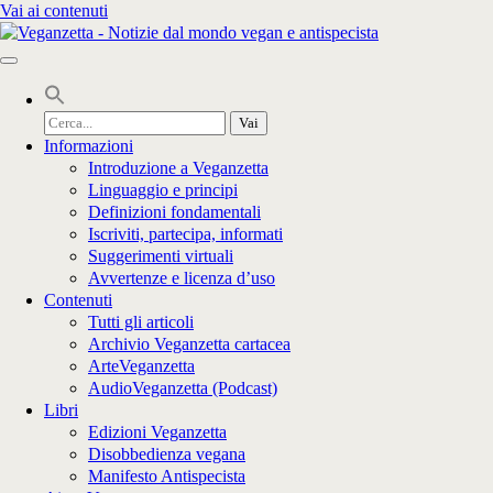
Vai ai contenuti
Cerca
per:
Informazioni
Introduzione a Veganzetta
Linguaggio e principi
Definizioni fondamentali
Iscriviti, partecipa, informati
Suggerimenti virtuali
Avvertenze e licenza d’uso
Contenuti
Tutti gli articoli
Archivio Veganzetta cartacea
ArteVeganzetta
AudioVeganzetta (Podcast)
Libri
Edizioni Veganzetta
Disobbedienza vegana
Manifesto Antispecista