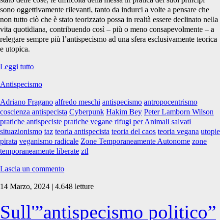
sono oggettivamente rilevanti, tanto da indurci a volte a pensare che
non tutto ciò che è stato teorizzato possa in realtà essere declinato nella
vita quotidiana, contribuendo così – più o meno consapevolmente – a
relegare sempre più l’antispecismo ad una sfera esclusivamente teorica
e utopica.
Z.T.L.
Leggi tutto
–
Antispecismo
Zone
Temporaneamente
Adriano Fragano
alfredo meschi
antispecismo
antropocentrismo
Liberate
coscienza antispecista
Cyberpunk
Hakim Bey
Peter Lamborn Wilson
pratiche antispeciste
pratiche vegane
rifugi per Animali salvati
situazionismo
taz
teoria antispecista
teoria del caos
teoria vegana
utopie
pirata
veganismo radicale
Zone Temporaneamente Autonome
zone
temporaneamente liberate
ztl
Lascia un commento
14 Marzo, 2024 | 4.648 letture
Sull'”antispecismo politico”