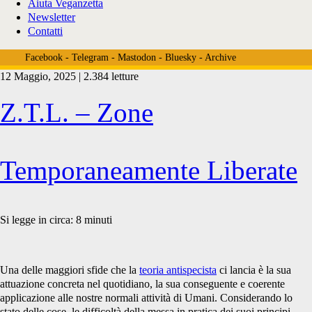
Aiuta Veganzetta
Newsletter
Contatti
Facebook
-
Telegram
-
Mastodon
-
Bluesky
-
Archive
12 Maggio, 2025 | 2.384 letture
Tag:
Z.T.L. – Zone
<span>teoria
Temporaneamente Liberate
antispecista</span>
Si legge in circa:
8
minuti
Una delle maggiori sfide che la
teoria antispecista
ci lancia è la sua
attuazione concreta nel quotidiano, la sua conseguente e coerente
applicazione alle nostre normali attività di Umani. Considerando lo
stato delle cose, le difficoltà della messa in pratica dei suoi principi