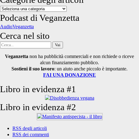
Categorie
degli
Podcast di Veganzetta
articoli
AudioVeganzetta
Cerca nel sito
Cerca
per:
Veganzetta
non ha pubblicità commerciali e non richiede o riceve
alcun finanziamento pubblico.
Sostieni il suo lavoro
: un aiuto anche piccolo è importante.
FAI UNA DONAZIONE
Libro in evidenza #1
Libro in evidenza #2
RSS degli articoli
RSS dei commenti