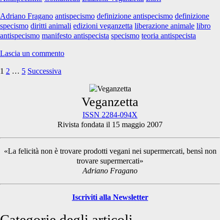
pdf
Adriano Fragano
antispecismo
definizione antispecismo
definizione
specismo
diritti animali
edizioni veganzetta
liberazione animale
libro
antispecismo
manifesto antispecista
specismo
teoria antispecista
Lascia un commento
1
2
…
5
Successiva
Paginazione
degli
Primary
Veganzetta
articoli
ISSN 2284-094X
Rivista fondata il 15 maggio 2007
Sidebar
«La felicità non è trovare prodotti vegani nei supermercati, bensì non
trovare supermercati»
Adriano Fragano
Iscriviti alla Newsletter
Categorie degli articoli