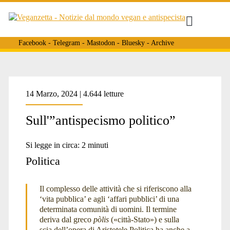
Facebook
-
Telegram
-
Mastodon
-
Bluesky
-
Archive
Tag:
14 Marzo, 2024 | 4.644 letture
Sull'”antispecismo politico”
<span>pòlis</span>
Si legge in circa:
2
minuti
Politica
Il complesso delle attività che si riferiscono alla
‘vita pubblica’ e agli ‘affari pubblici’ di una
determinata comunità di uomini. Il termine
deriva dal greco
pòlis
(«città-Stato») e sulla
scia dell’opera di Aristotele Politica ha anche a