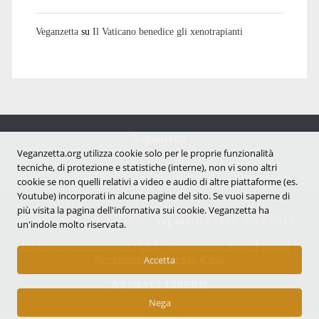
Veganzetta
su
Il Vaticano benedice gli xenotrapianti
Veganzetta
Veganzetta.org utilizza cookie solo per le proprie funzionalità
Notizie dal mondo vegan e antispecista
tecniche, di protezione e statistiche (interne), non vi sono altri
cookie se non quelli relativi a video e audio di altre piattaforme (es.
Youtube) incorporati in alcune pagine del sito. Se vuoi saperne di
più visita la pagina dell'infornativa sui cookie. Veganzetta ha
Copyright © 2007 - 2026 |
Veganzetta
ISSN 2284-094X
un'indole molto riservata.
Informativa sui cookie (UE)
|
Informativa sulla Privacy
|
Avvertenze e Licenza d'uso
Accetta
ANIMALI LIBERI!
Nega