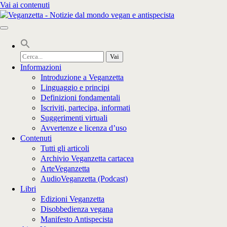
Vai ai contenuti
Cerca
per:
Informazioni
Introduzione a Veganzetta
Linguaggio e principi
Definizioni fondamentali
Iscriviti, partecipa, informati
Suggerimenti virtuali
Avvertenze e licenza d’uso
Contenuti
Tutti gli articoli
Archivio Veganzetta cartacea
ArteVeganzetta
AudioVeganzetta (Podcast)
Libri
Edizioni Veganzetta
Disobbedienza vegana
Manifesto Antispecista