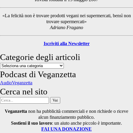
Sidebar
«La felicità non è trovare prodotti vegani nei supermercati, bensì non
trovare supermercati»
Adriano Fragano
Iscriviti alla Newsletter
Categorie degli articoli
Categorie
degli
Podcast di Veganzetta
articoli
AudioVeganzetta
Cerca nel sito
Cerca
per:
Veganzetta
non ha pubblicità commerciali e non richiede o riceve
alcun finanziamento pubblico.
Sostieni il suo lavoro
: un aiuto anche piccolo è importante.
FAI UNA DONAZIONE