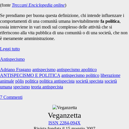
(fonte
Treccani Enciclopedia online
)
Se prendiamo per buona questa definizione, chi intende influenzare i
comportamenti di una comunità umana inevitabilmente
fa politica
,
ossia interviene in vari modi sul complesso delle attività che si
riferiscono alla vita pubblica di una comunità o di una società, che non
è meramente amministrazione.
Sull'”antispecismo
Leggi tutto
politico”
Antispecismo
Adriano Fragano
antispecismo
antispecismo apolitico
ANTISPECISMO E POLITICA
antispecismo politico
liberazione
animale
pòlis
politica
politica antispecista
società specista
società
umana
specismo
teoria antispecista
7 Commenti
Primary
Veganzetta
ISSN 2284-094X
Rivista fondata il 15 maggio 2007