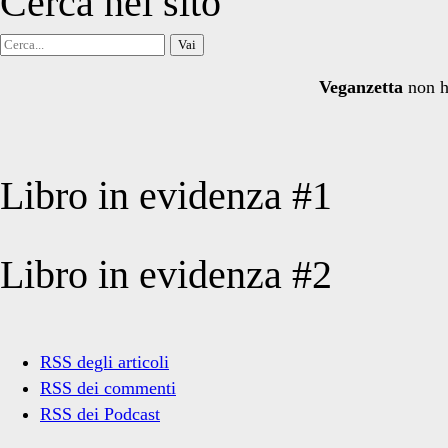
Cerca nel sito
Cerca
per:
Veganzetta
non h
Libro in evidenza #1
Libro in evidenza #2
RSS degli articoli
RSS dei commenti
RSS dei Podcast