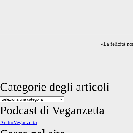
Primary
Sidebar
«La felicità no
Categorie degli articoli
Categorie
degli
Podcast di Veganzetta
articoli
AudioVeganzetta