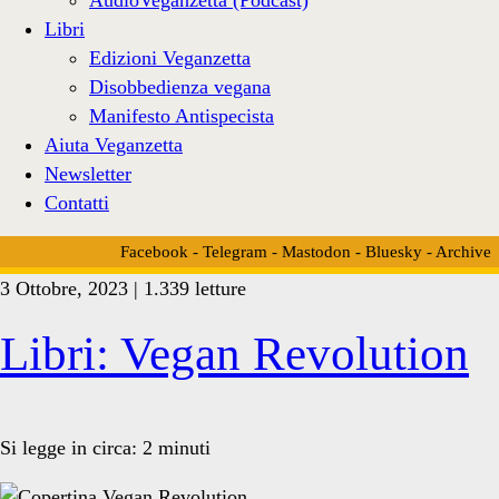
Libri
Edizioni Veganzetta
Disobbedienza vegana
Manifesto Antispecista
Aiuta Veganzetta
Newsletter
Contatti
Facebook
-
Telegram
-
Mastodon
-
Bluesky
-
Archive
3 Ottobre, 2023 | 1.339 letture
Tag:
Libri: Vegan Revolution
<span>rivoluzione
Si legge in circa:
2
minuti