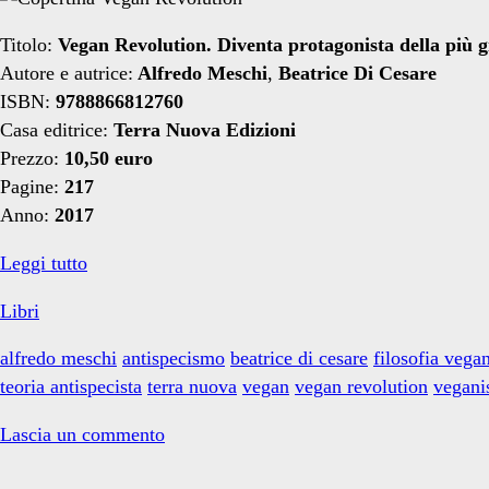
dei
Titolo:
Vegan Revolution. Diventa protagonista della più gi
Autore e autrice:
Alfredo Meschi
,
Beatrice Di Cesare
ISBN:
9788866812760
dettagli</span>
Casa editrice:
Terra Nuova Edizioni
Prezzo:
10,50 euro
Pagine:
217
Anno:
2017
Libri:
Leggi tutto
Vegan
Libri
Revolution
alfredo meschi
antispecismo
beatrice di cesare
filosofia vega
teoria antispecista
terra nuova
vegan
vegan revolution
vegan
Lascia un commento