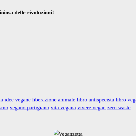
oiosa delle rivoluzioni!
na
idee vegane
liberazione animale
libro antispecista
libro ve
ismo
vegano partigiano
vita vegana
vivere vegan
zero waste