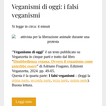
Veganismi di oggi: i falsi
veganismi
Si legge in circa:
4
minuti
“
Veganismo di oggi
” è un testo pubblicato su
Veganzetta in cinque parti e tratto dal libro
“
Disobbedienza vegana. Ovvero il veganismo come
potrebbe essere
” di Adriano Fragano, Edizioni
Veganzetta, 2024. pp. 49-65.
Questa è la quarta parte:
I falsi veganismi
– (leggi la
prima parte
,
seconda parte
,
terza parte
,
quinta parte
).
Buona lettura.
Veganismi
Leggi tutto