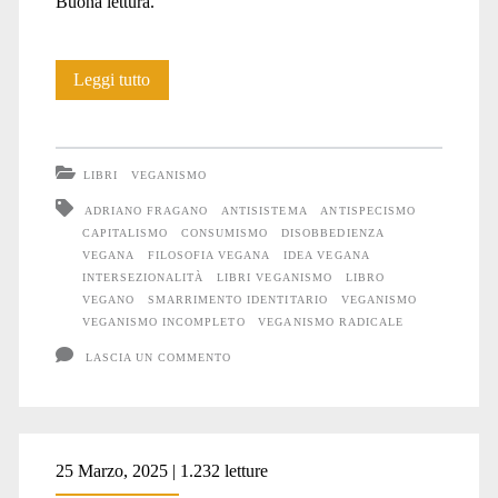
Buona lettura.
Veganismi
Leggi tutto
di
oggi:
LIBRI
VEGANISMO
il
ADRIANO FRAGANO
ANTISISTEMA
ANTISPECISMO
CAPITALISMO
CONSUMISMO
DISOBBEDIENZA
veganismo
VEGANA
FILOSOFIA VEGANA
IDEA VEGANA
radicale
INTERSEZIONALITÀ
LIBRI VEGANISMO
LIBRO
VEGANO
SMARRIMENTO IDENTITARIO
VEGANISMO
VEGANISMO INCOMPLETO
VEGANISMO RADICALE
LASCIA UN COMMENTO
25 Marzo, 2025 | 1.232 letture