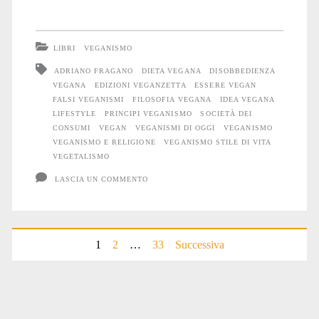
di
oggi:
LIBRI
VEGANISMO
i
ADRIANO FRAGANO
DIETA VEGANA
DISOBBEDIENZA
VEGANA
EDIZIONI VEGANZETTA
ESSERE VEGAN
falsi
FALSI VEGANISMI
FILOSOFIA VEGANA
IDEA VEGANA
veganismi
LIFESTYLE
PRINCIPI VEGANISMO
SOCIETÀ DEI
CONSUMI
VEGAN
VEGANISMI DI OGGI
VEGANISMO
VEGANISMO E RELIGIONE
VEGANISMO STILE DI VITA
VEGETALISMO
LASCIA UN COMMENTO
Paginazione
1
2
…
33
Successiva
degli
articoli