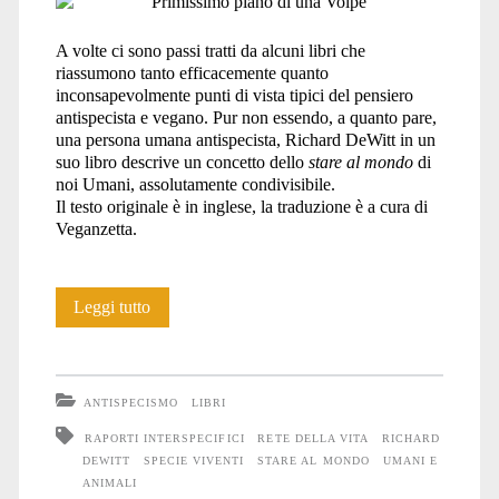
A volte ci sono passi tratti da alcuni libri che
riassumono tanto efficacemente quanto
inconsapevolmente punti di vista tipici del pensiero
antispecista e vegano. Pur non essendo, a quanto pare,
una persona umana antispecista, Richard DeWitt in un
suo libro descrive un concetto dello
stare al mondo
di
noi Umani, assolutamente condivisibile.
Il testo originale è in inglese, la traduzione è a cura di
Veganzetta.
Solo
Leggi tutto
una
delle
ANTISPECISMO
LIBRI
dieci
RAPORTI INTERSPECIFICI
RETE DELLA VITA
RICHARD
DEWITT
SPECIE VIVENTI
STARE AL MONDO
UMANI E
milioni
ANIMALI