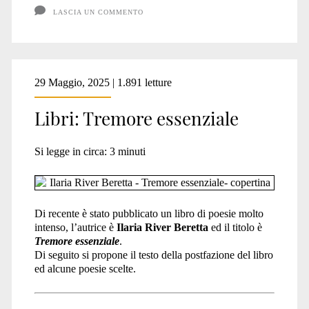
di
LASCIA UN COMMENTO
specie
29 Maggio, 2025 | 1.891 letture
Libri: Tremore essenziale
Si legge in circa:
3
minuti
Di recente è stato pubblicato un libro di poesie molto
intenso, l’autrice è
Ilaria River Beretta
ed il titolo è
Tremore essenziale
.
Di seguito si propone il testo della postfazione del libro
ed alcune poesie scelte.