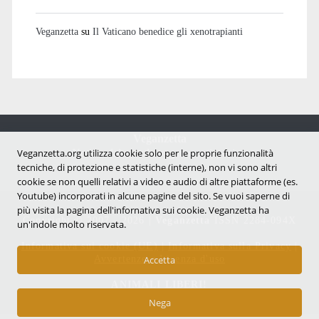
Veganzetta
su
Il Vaticano benedice gli xenotrapianti
Veganzetta
Notizie dal mondo vegan e antispecista
Veganzetta.org utilizza cookie solo per le proprie funzionalità
tecniche, di protezione e statistiche (interne), non vi sono altri
cookie se non quelli relativi a video e audio di altre piattaforme (es.
Youtube) incorporati in alcune pagine del sito. Se vuoi saperne di
più visita la pagina dell'infornativa sui cookie. Veganzetta ha
Copyright © 2007 - 2026 |
Veganzetta
ISSN 2284-094X
un'indole molto riservata.
Informativa sui cookie (UE)
|
Informativa sulla Privacy
|
Avvertenze e Licenza d'uso
Accetta
ANIMALI LIBERI!
Nega