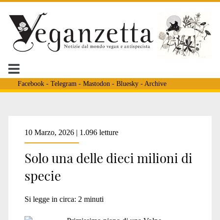
Facebook
-
Telegram
-
Mastodon
-
Bluesky
-
Archive
Categoria:
10 Marzo, 2026 | 1.096 letture
Solo una delle dieci milioni di
<span>Libri</span>
specie
Si legge in circa:
2
minuti