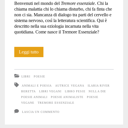
Benvenuti nel mondo del
Tremore essenziale
. Chi la
chiama malattia chi lo chiama disturbo, chi fa finta che
non ci sia. Mancanza di dialogo tra parti del cervello e
sistema nervoso, così la letteratura scientifica. Qui è
descritto nella sua eziologia incarnata nella vita
quotidiana. Come nasce il Tremore Essenziale?
Libri:
Leggi tutto
Tremore
essenziale
LIBRI
POESIE
ANIMALI E POESIA
AUTRICE VEGANA
ILARIA RIVER
BERETTA
LIBRI VEGANI
LIBRO PESIE
NULLA DIE
POESIE ANIMALI
POESIE ANIMALISTE
POESIE
VEGANE
TREMORE ESSENZIALE
LASCIA UN COMMENTO