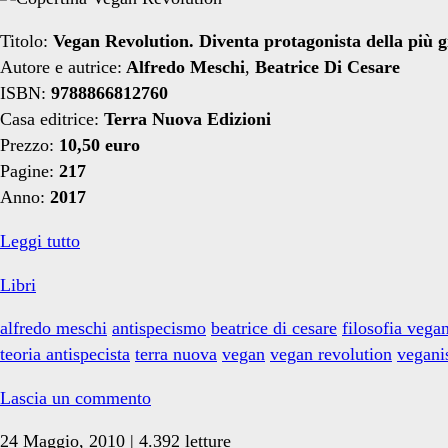
vegana</span>
Titolo:
Vegan Revolution. Diventa protagonista della più gi
Autore e autrice:
Alfredo Meschi
,
Beatrice Di Cesare
ISBN:
9788866812760
Casa editrice:
Terra Nuova Edizioni
Prezzo:
10,50 euro
Pagine:
217
Anno:
2017
Libri:
Leggi tutto
Vegan
Libri
Revolution
alfredo meschi
antispecismo
beatrice di cesare
filosofia vega
teoria antispecista
terra nuova
vegan
vegan revolution
vegan
Lascia un commento
24 Maggio, 2010 | 4.392 letture