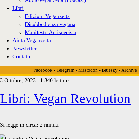
Libri
Edizioni Veganzetta
Disobbedienza vegana
Manifesto Antispecista
Aiuta Veganzetta
Newsletter
Contatti
Facebook
-
Telegram
-
Mastodon
-
Bluesky
-
Archive
3 Ottobre, 2023 | 1.340 letture
Tag:
Libri: Vegan Revolution
<span>rivoluzione
Si legge in circa:
2
minuti