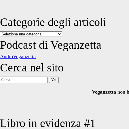
Categorie degli articoli
Categorie
degli
Podcast di Veganzetta
articoli
AudioVeganzetta
Cerca nel sito
Cerca
per:
Veganzetta
non h
Libro in evidenza #1