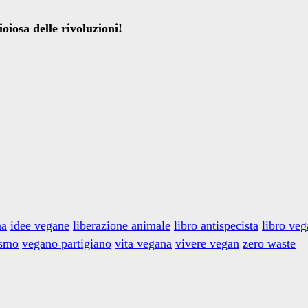
oiosa delle rivoluzioni!
na
idee vegane
liberazione animale
libro antispecista
libro ve
ismo
vegano partigiano
vita vegana
vivere vegan
zero waste