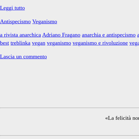
La
Leggi tutto
via
Antispecismo
Veganismo
vegana
etica
a rivista anarchica
Adriano Fragano
anarchia e antispecismo
per
best
treblinka
vegan
veganismo
veganismo e rivoluzione
veg
la
rivoluzione
Lascia un commento
Primary
Sidebar
«La felicità no