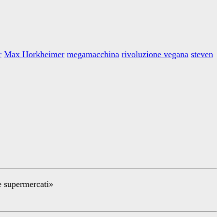
r
Max Horkheimer
megamacchina
rivoluzione vegana
steven
re supermercati»