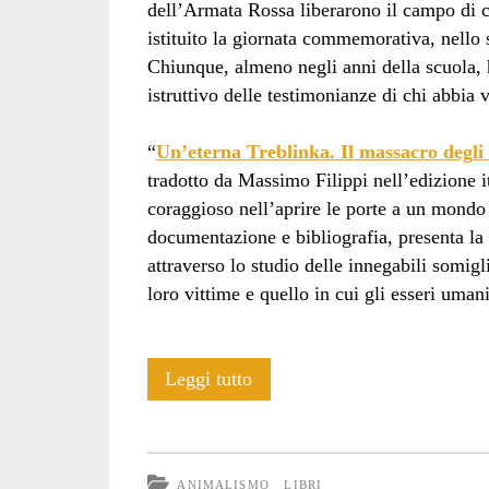
dell’Armata Rossa liberarono il campo di 
istituito la giornata commemorativa, nello
Chiunque, almeno negli anni della scuola, 
istruttivo delle testimonianze di chi abbia 
“
Un’eterna Treblinka. Il massacro degli 
tradotto da Massimo Filippi nell’edizione 
coraggioso nell’aprire le porte a un mondo 
documentazione e bibliografia, presenta l
attraverso lo studio delle innegabili somigli
loro vittime e quello in cui gli esseri umani
Sopravvissuti
Leggi tutto
della
Shoah
ANIMALISMO
LIBRI