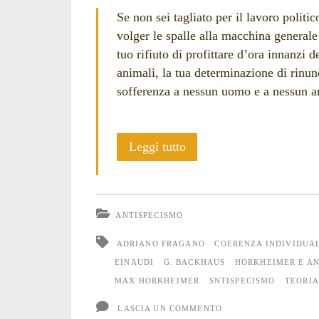
Se non sei tagliato per il lavoro politi
volger le spalle alla macchina generale
tuo rifiuto di profittare d’ora innanzi 
animali, la tua determinazione di rinun
sofferenza a nessun uomo e a nessun a
L’impotenza
Leggi tutto
della
rinuncia
ANTISPECISMO
ADRIANO FRAGANO
COERENZA INDIVIDUA
EINAUDI
G. BACKHAUS
HORKHEIMER E A
MAX HORKHEIMER
SNTISPECISMO
TEORIA
LASCIA UN COMMENTO