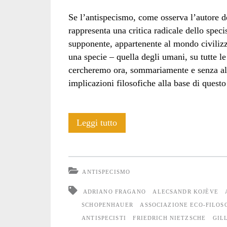
Se l’antispecismo, come osserva l’autore d
rappresenta una critica radicale dello spec
supponente, appartenente al mondo civilizz
una specie – quella degli umani, su tutte l
cercheremo ora, sommariamente e senza alcu
implicazioni filosofiche alla base di questo
Antispecismo
Leggi tutto
e
filosofia
ANTISPECISMO
ADRIANO FRAGANO
ALECSANDR KOJÈVE
SCHOPENHAUER
ASSOCIAZIONE ECO-FILOS
ANTISPECISTI
FRIEDRICH NIETZSCHE
GIL