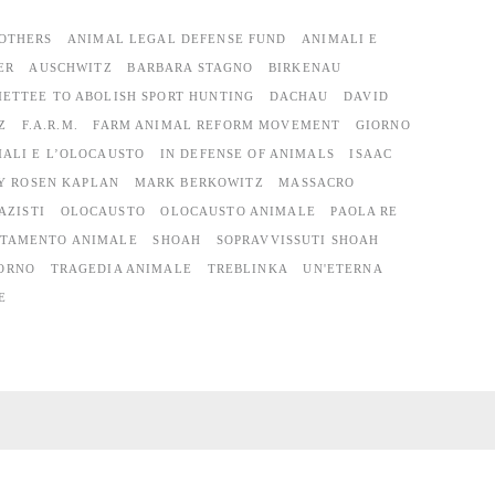
OTHERS
ANIMAL LEGAL DEFENSE FUND
ANIMALI E
ER
AUSCHWITZ
BARBARA STAGNO
BIRKENAU
ETTEE TO ABOLISH SPORT HUNTING
DACHAU
DAVID
Z
F.A.R.M.
FARM ANIMAL REFORM MOVEMENT
GIORNO
MALI E L’OLOCAUSTO
IN DEFENSE OF ANIMALS
ISAAC
Y ROSEN KAPLAN
MARK BERKOWITZ
MASSACRO
AZISTI
OLOCAUSTO
OLOCAUSTO ANIMALE
PAOLA RE
TTAMENTO ANIMALE
SHOAH
SOPRAVVISSUTI SHOAH
ORNO
TRAGEDIA ANIMALE
TREBLINKA
UN'ETERNA
E