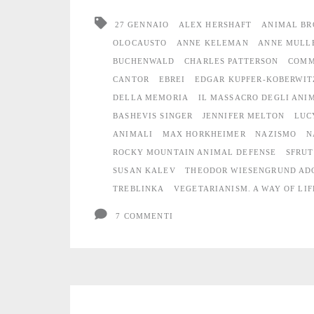
ricordano
27 GENNAIO
ALEX HERSHAFT
ANIMAL BR
gli
OLOCAUSTO
ANNE KELEMAN
ANNE MULL
BUCHENWALD
CHARLES PATTERSON
COMM
Animali
CANTOR
EBREI
EDGAR KUPFER-KOBERWIT
DELLA MEMORIA
IL MASSACRO DEGLI ANI
BASHEVIS SINGER
JENNIFER MELTON
LUC
ANIMALI
MAX HORKHEIMER
NAZISMO
N
ROCKY MOUNTAIN ANIMAL DEFENSE
SFRU
SUSAN KALEV
THEODOR WIESENGRUND AD
TREBLINKA
VEGETARIANISM. A WAY OF LIF
7 COMMENTI