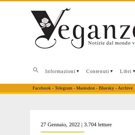
Informazioni
Contenuti
Libri
Facebook
-
Telegram
-
Mastodon
-
Bluesky
-
Archive
Tag:
27 Gennaio, 2022 | 3.704 letture
<span>Max