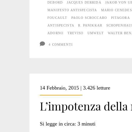
DEBORD
JACQUES DERRIDA
JAKOB VON U
MANIFESTO ANTISPECISTA
MARIO CENEDES
FOUCAULT
PAOLO SCROCCARO
PITAGORA
ANTISPECISTA
R. PANIKKAR
SCHOPENHAU
ADORNO
TREVISO
UMWELT
WALTER BEN
4 COMMENTI
14 Febbraio, 2015 | 3.426 letture
L’impotenza della 
Si legge in circa:
3
minuti