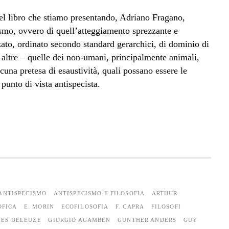
el libro che stiamo presentando, Adriano Fragano,
ismo, ovvero di quell’atteggiamento sprezzante e
ato, ordinato secondo standard gerarchici, di dominio di
e altre – quelle dei non-umani, principalmente animali,
na pretesa di esaustività, quali possano essere le
 punto di vista antispecista.
ANTISPECISMO
ANTISPECISMO E FILOSOFIA
ARTHUR
OFICA
E. MORIN
ECOFILOSOFIA
F. CAPRA
FILOSOFI
LES DELEUZE
GIORGIO AGAMBEN
GUNTHER ANDERS
GUY