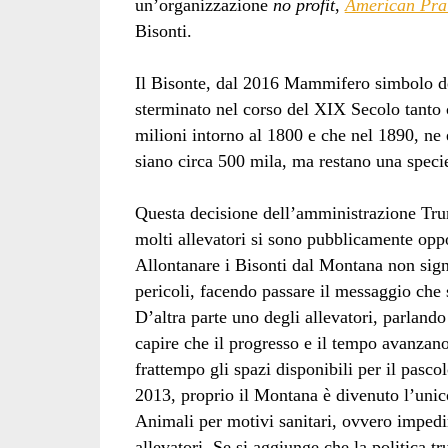
un’organizzazione
no profit
,
American Prai
Bisonti.
Il Bisonte, dal 2016 Mammifero simbolo deg
sterminato nel corso del XIX Secolo tanto 
milioni intorno al 1800 e che nel 1890, ne
siano circa 500 mila, ma restano una speci
Questa decisione dell’amministrazione Trum
molti allevatori si sono pubblicamente oppo
Allontanare i Bisonti dal Montana non signif
pericoli, facendo passare il messaggio che
D’altra parte uno degli allevatori, parland
capire che il progresso e il tempo avanzano
frattempo gli spazi disponibili per il pasco
2013, proprio il Montana è divenuto l’unic
Animali per motivi sanitari, ovvero impedir
allevatori. Se si aggiunge che la politica t