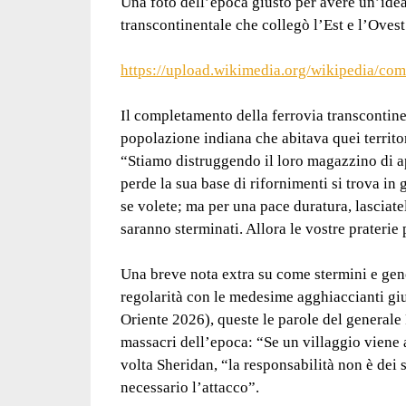
Una foto dell’epoca giusto per avere un’idea
transcontinentale che collegò l’Est e l’Oves
https://upload.wikimedia.org/wikipedia/com
Il completamento della ferrovia transcontine
popolazione indiana che abitava quei territor
“Stiamo distruggendo il loro magazzino di a
perde la sua base di rifornimenti si trova i
se volete; ma per una pace duratura, lasciate
saranno sterminati. Allora le vostre praterie
Una breve nota extra su come stermini e gen
regolarità con le medesime agghiaccianti gi
Oriente 2026), queste le parole del general
massacri dell’epoca: “Se un villaggio viene
volta Sheridan, “la responsabilità non è dei 
necessario l’attacco”.