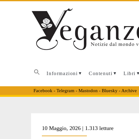
Informazioni
Contenuti
Libri
Facebook
-
Telegram
-
Mastodon
-
Bluesky
-
Archive
10 Maggio, 2026 | 1.313 letture