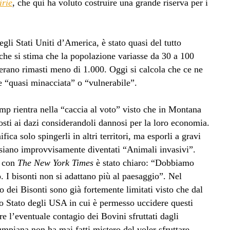
rie
, che qui ha voluto costruire una grande riserva per i
li Stati Uniti d’America, è stato quasi del tutto
che si stima che la popolazione variasse da 30 a 100
 erano rimasti meno di 1.000. Oggi si calcola che ce ne
e “quasi minacciata” o “vulnerabile”.
p rientra nella “caccia al voto” visto che in Montana
sti ai dazi considerandoli dannosi per la loro economia.
ica solo spingerli in altri territori, ma esporli a gravi
 siano improvvisamente diventati “Animali invasivi”.
o con
The New York Times
è stato chiaro: “Dobbiamo
. I bisonti non si adattano più al paesaggio”. Nel
lo dei Bisonti sono già fortemente limitati visto che dal
o Stato degli USA in cui è permesso uccidere questi
e l’eventuale contagio dei Bovini sfruttati dagli
rumpiana non ha mai fatti mistero del voler sfruttare