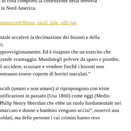
 di cosa comportò la costruzione della ferrovia
t in Nord America.
mons/e/e9/Bison_skull_pile_edit.jpg
ntale accelerò la decimazione dei bisonti e della
i.
pprovvigionamento. Ed è risaputo che un esercito che
n grande svantaggio. Mandategli polvere da sparo e piombo,
li uccidere, scuoiare e vendere finché i bisonti non
 potranno essere coperte di bovini maculati.”
ocidi (umani e non umani) si ripropongono con triste
ustificazioni in passato (Usa 1860) come oggi (Medio
e Philip Henry Sheridan che ebbe un ruolo fondamentale nei
 attaccato e donne e bambini vengono uccisi”, osservò una
soldati, ma delle persone i cui crimini hanno reso