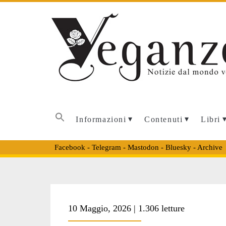
Informazioni
Contenuti
Libri
Facebook
-
Telegram
-
Mastodon
-
Bluesky
-
Archive
Tag:
10 Maggio, 2026 | 1.306 letture
<span>Usa