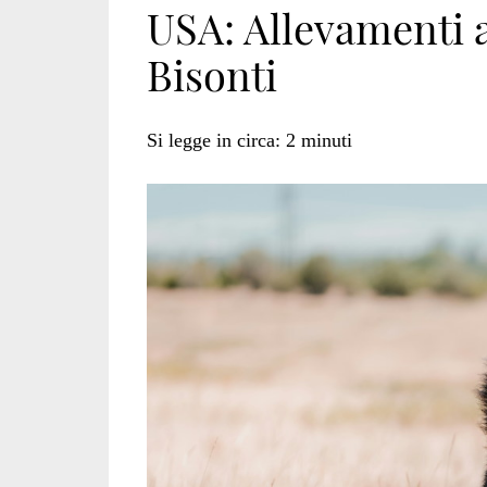
USA: Allevamenti a
Bisonti
Today
Si legge in circa:
2
minuti
News</span>