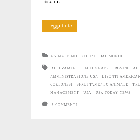
Bisonti.
USA:
Leggi tutto
Allevamenti
al
ANIMALISMO
NOTIZIE DAL MONDO
posto
ALLEVAMENTI
ALLEVAMENTI BOVINI
AL
delle
AMMINISTRAZIONE USA
BISONTI AMERICA
CORTONESI
SFRUTTAMENTO ANIMALE
TR
terre
MANAGEMENT
USA
USA TODAY NEWS
dei
3 COMMENTI
Bisonti