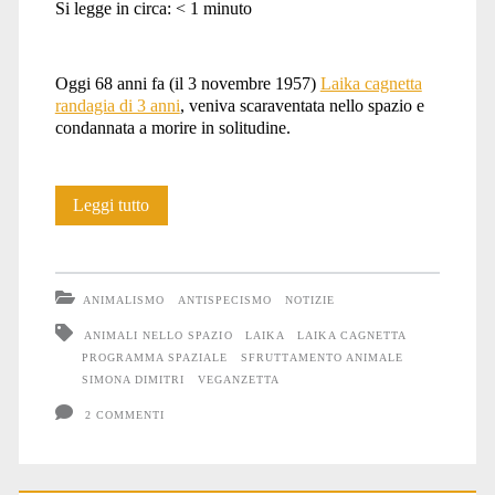
Si legge in circa:
< 1
minuto
Oggi 68 anni fa (il 3 novembre 1957)
Laika cagnetta
randagia di 3 anni
, veniva scaraventata nello spazio e
condannata a morire in solitudine.
Laika,
Leggi tutto
morta
tra
ANIMALISMO
ANTISPECISMO
NOTIZIE
le
ANIMALI NELLO SPAZIO
LAIKA
LAIKA CAGNETTA
PROGRAMMA SPAZIALE
SFRUTTAMENTO ANIMALE
stelle
SIMONA DIMITRI
VEGANZETTA
2 COMMENTI