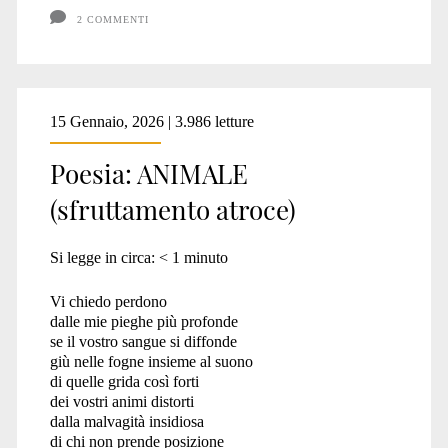
cambia
2 COMMENTI
ma
non
15 Gennaio, 2026 | 3.986 letture
scompare
Poesia: ANIMALE
(sfruttamento atroce)
Si legge in circa:
< 1
minuto
Vi chiedo perdono
dalle mie pieghe più profonde
se il vostro sangue si diffonde
giù nelle fogne insieme al suono
di quelle grida così forti
dei vostri animi distorti
dalla malvagità insidiosa
di chi non prende posizione