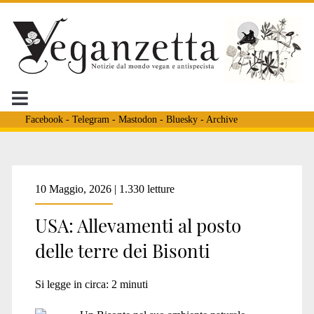
Facebook
-
Telegram
-
Mastodon
-
Bluesky
-
Archive
Tag:
10 Maggio, 2026 | 1.330 letture
USA: Allevamenti al posto
<span>sfruttamento
delle terre dei Bisonti
animale</span>
Si legge in circa:
2
minuti