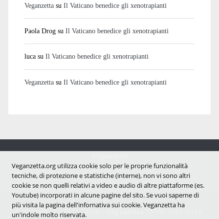
Veganzetta
su
Il Vaticano benedice gli xenotrapianti
Paola Drog
su
Il Vaticano benedice gli xenotrapianti
luca
su
Il Vaticano benedice gli xenotrapianti
Veganzetta
su
Il Vaticano benedice gli xenotrapianti
Veganzetta
Notizie dal mondo vegan e antispecista
Veganzetta.org utilizza cookie solo per le proprie funzionalità
tecniche, di protezione e statistiche (interne), non vi sono altri
cookie se non quelli relativi a video e audio di altre piattaforme (es.
Youtube) incorporati in alcune pagine del sito. Se vuoi saperne di
più visita la pagina dell'infornativa sui cookie. Veganzetta ha
Copyright © 2007 - 2026 |
Veganzetta
ISSN 2284-094X
un'indole molto riservata.