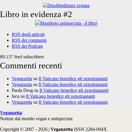
Libro in evidenza #2
RSS degli articoli
RSS dei commenti
RSS dei Podcast
89.137 feed subscribers
Commenti recenti
Veganzetta
su
Il Vaticano benedice gli xenotrapianti
Veganzetta
su
Il Vaticano benedice gli xenotrapianti
Paola Drog
su
Il Vaticano benedice gli xenotrapianti
luca
su
Il Vaticano benedice gli xenotrapianti
Veganzetta
su
Il Vaticano benedice gli xenotrapianti
Veganzetta
Notizie dal mondo vegan e antispecista
Copyright © 2007 - 2026 |
Veganzetta
ISSN 2284-094X