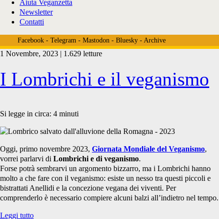
Aiuta Veganzetta
Newsletter
Contatti
Facebook
-
Telegram
-
Mastodon
-
Bluesky
-
Archive
1 Novembre, 2023 | 1.629 letture
Tag:
I Lombrichi e il veganismo
<span>giannella
Si legge in circa:
4
minuti
biddau</span>
Oggi, primo novembre 2023,
Giornata Mondiale del Veganismo
,
vorrei parlarvi di
Lombrichi e di veganismo
.
Forse potrà sembrarvi un argomento bizzarro, ma i Lombrichi hanno
molto a che fare con il veganismo: esiste un nesso tra questi piccoli e
bistrattati Anellidi e la concezione vegana dei viventi. Per
comprenderlo è necessario compiere alcuni balzi all’indietro nel tempo.
I
Leggi tutto