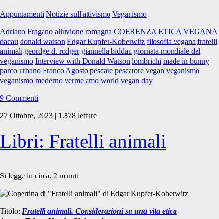
Lombrichi
Appuntamenti
Notizie sull'attivismo
Veganismo
e
il
Adriano Fragano
alluvione romagna
COERENZA ETICA VEGANA
veganismo
dacau
donald watson
Edgar Kupfer-Koberwitz
filosofia vegana
fratelli
animali
geordge d. rodger
giannella biddau
giornata mondiale del
veganismo
Interview with Donald Watson
lombrichi
made in bunny
parco urbano Franco Agosto
pescare
pescatore
vegan
veganismo
veganismo moderno
verme amo
world vegan day
9 Commenti
27 Ottobre, 2023 | 1.878 letture
Libri: Fratelli animali
Si legge in circa:
2
minuti
Titolo:
Fratelli animali. Considerazioni su una vita etica