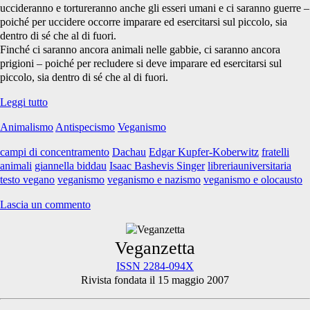
uccideranno e tortureranno anche gli esseri umani e ci saranno guerre –
poiché per uccidere occorre imparare ed esercitarsi sul piccolo, sia
dentro di sé che al di fuori.
Finché ci saranno ancora animali nelle gabbie, ci saranno ancora
prigioni – poiché per recludere si deve imparare ed esercitarsi sul
piccolo, sia dentro di sé che al di fuori.
Edgar
Leggi tutto
Kupfer-
Animalismo
Antispecismo
Veganismo
Koberwitz:
“mi
campi di concentramento
Dachau
Edgar Kupfer-Koberwitz
fratelli
chiedi
animali
giannella biddau
Isaac Bashevis Singer
libreriauniversitaria
perché
testo vegano
veganismo
veganismo e nazismo
veganismo e olocausto
non
mangio
Lascia un commento
carne…”
Primary
Veganzetta
ISSN 2284-094X
Rivista fondata il 15 maggio 2007
Sidebar