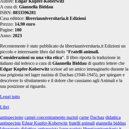
Autore:
Edgar Kupfer-Koberwitz
A cura di:
Giannella Biddau
ISBN:
8833596281
Casa editrice:
libreriauniversitaria.it Edizioni
Prezzo:
14,90 euro
Pagine:
100
Anno:
2023
Recentemente è stato pubblicato da libreriauniversitaria.it Edizioni un
piccolo e interessante libro dal titolo “
Fratelli animali.
Considerazioni su una vita etica
“. Il libro riporta la traduzione in
italiano dal tedesco a cura di
Giannella Biddau
di quattro lettere che
Edgar Kupfer-Koberwitz
scrisse ad un amico immaginario durante la
sua prigionia nel lager nazista di Dachau (1940-1945), per spiegare e
descrivere lo sfruttamento e il dolore che causiamo agli Animali e la
sua posizione al riguardo.
Libri:
Leggi tutto
Fratelli
Libri
animali
antispecismo
campi concentramento nazisti
carne
Dachau
didattica
antispecista
Edgar Kupfer-Koberwitz
fratelli animali
giannella biddau
laboratorio didattico antispecista
lager nazista
libreriauniversitaria.it