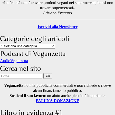
«La felicità non è trovare prodotti vegani nei supermercati, bensì non
trovare supermercati»
Adriano Fragano
Iscriviti alla Newsletter
Categorie degli articoli
Categorie
degli
Podcast di Veganzetta
articoli
AudioVeganzetta
Cerca nel sito
Cerca
per:
Veganzetta
non ha pubblicità commerciali e non richiede o riceve
alcun finanziamento pubblico.
Sostieni il suo lavoro
: un aiuto anche piccolo è importante.
FAI UNA DONAZIONE
Libro in evidenza #1