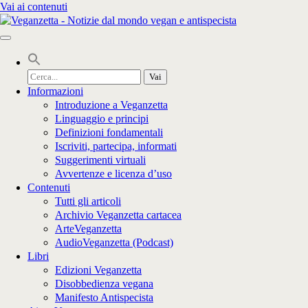
Vai ai contenuti
Cerca
per:
Informazioni
Introduzione a Veganzetta
Linguaggio e principi
Definizioni fondamentali
Iscriviti, partecipa, informati
Suggerimenti virtuali
Avvertenze e licenza d’uso
Contenuti
Tutti gli articoli
Archivio Veganzetta cartacea
ArteVeganzetta
AudioVeganzetta (Podcast)
Libri
Edizioni Veganzetta
Disobbedienza vegana
Manifesto Antispecista