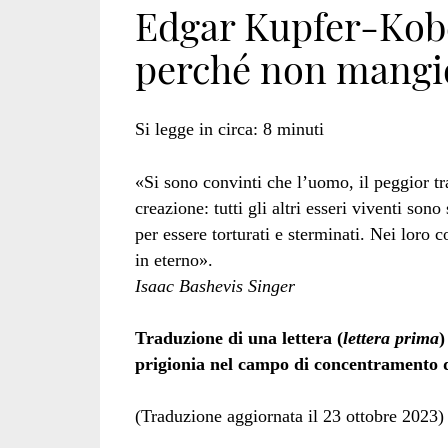
Edgar Kupfer-Kobe
perché non mangi
Si legge in circa:
8
minuti
«Si sono convinti che l’uomo, il peggior tras
creazione: tutti gli altri esseri viventi son
per essere torturati e sterminati. Nei loro c
in eterno».
Isaac Bashevis Singer
Traduzione di una lettera (
lettera prima
)
prigionia nel campo di concentramento 
(Traduzione aggiornata il 23 ottobre 2023)