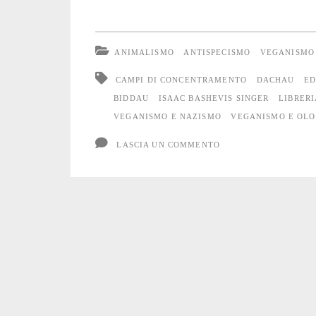
Kupfer-
Koberwitz:
ANIMALISMO
ANTISPECISMO
VEGANISMO
“mi
CAMPI DI CONCENTRAMENTO
DACHAU
ED
chiedi
BIDDAU
ISAAC BASHEVIS SINGER
LIBRER
VEGANISMO E NAZISMO
VEGANISMO E OL
perché
LASCIA UN COMMENTO
non
mangio
carne…”