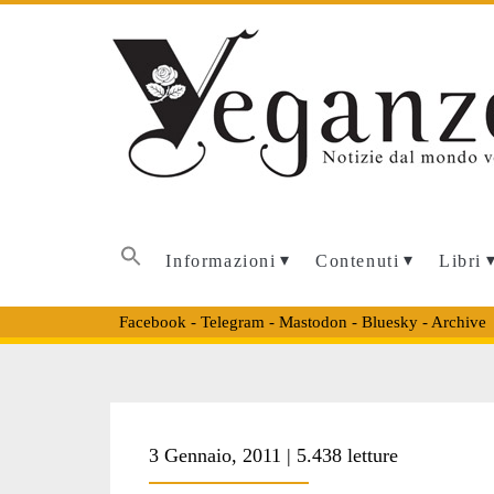
Informazioni
Contenuti
Libri
Facebook
-
Telegram
-
Mastodon
-
Bluesky
-
Archive
Tag:
3 Gennaio, 2011 | 5.438 letture
<span>libreriauni