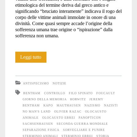
etimologica del termine deriva dal greco antico e
significando “bruciato interamente” indicava il rogo del
corpo delle vittime animali immolate in onore di una
divinità. Come quasi sempre accade l’origine della
sofferenza umana trae origine o “ispirazione” dalla
sofferenza non umana.
Filo
Leggi tutto
spinato
e
ANTISPECISMO
NOTIZIE
sorveglianza
BENTHAM
CONTROLLO
FILO SPINATO
FOUCAULT
GIORNO DELLA MEMORIA
HORWITZ
JEREMY
BENTHAM
KAPO
MAUTHAUSEN
NAZISMO
NAZISTI
NO MAN'S LAND
OLIVIER RAZAC
OLOCAUSTO
ANIMALE
OLOCAUSTO EBREI
PANOPTICON
SACHSENHAUSEN
SECONDA GUERRA MONDIALE
SEPARAZIONE FISICA
SORVEGLIARE E PUNIRE
STERMINIO ANIMALI
STERMINIO EBREI
STORIA