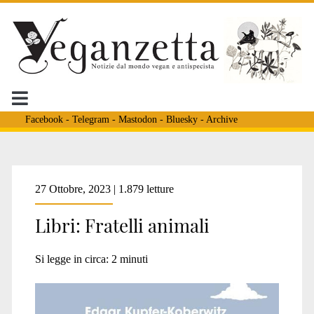
Facebook
-
Telegram
-
Mastodon
-
Bluesky
-
Archive
Tag:
27 Ottobre, 2023 | 1.879 letture
Libri: Fratelli animali
<span>olocausto
Si legge in circa:
2
minuti
ebrei</span>