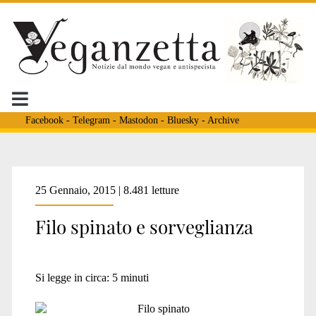
Facebook
-
Telegram
-
Mastodon
-
Bluesky
-
Archive
25 Gennaio, 2015 | 8.481 letture
Filo spinato e sorveglianza
Si legge in circa:
5
minuti