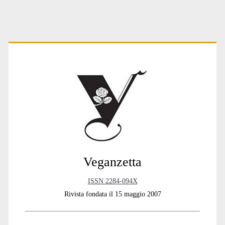
r
n
a
t
Primary
i
v
e
:
Sidebar
Veganzetta
ISSN 2284-094X
Rivista fondata il 15 maggio 2007