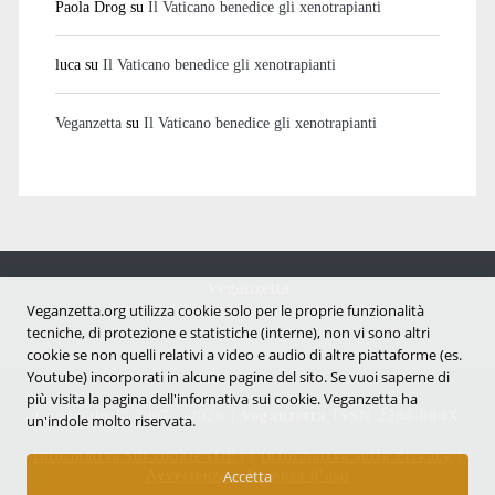
Paola Drog
su
Il Vaticano benedice gli xenotrapianti
luca
su
Il Vaticano benedice gli xenotrapianti
Veganzetta
su
Il Vaticano benedice gli xenotrapianti
Veganzetta
Veganzetta.org utilizza cookie solo per le proprie funzionalità
Notizie dal mondo vegan e antispecista
tecniche, di protezione e statistiche (interne), non vi sono altri
cookie se non quelli relativi a video e audio di altre piattaforme (es.
Youtube) incorporati in alcune pagine del sito. Se vuoi saperne di
più visita la pagina dell'infornativa sui cookie. Veganzetta ha
Copyright © 2007 - 2026 |
Veganzetta
ISSN 2284-094X
un'indole molto riservata.
Informativa sui cookie (UE)
|
Informativa sulla Privacy
|
Avvertenze e Licenza d'uso
Accetta