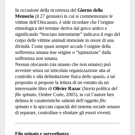
In occasione della ricorrenza del
Giorno della
Memoria
(il 27 gennaio) in cui si commemorano le
vittime dell’Olocausto, è utile ricordare che l’origine
etimologica del termine deriva dal greco antico e
significando “bruciato interamente” indicava il rogo del
corpo delle vittime animali immolate in onore di una
divinità. Come quasi sempre accade l’origine della
sofferenza umana trae origine o “ispirazione” dalla
sofferenza non umana.
Nessun olocausto (sia umano che non umano) può
avvenire senza un’articolata organizzazione atta al
controllo e alla delimitazione fisica dello spazio, a tal
proposito si propone la lettura di un estratto da un
interessante libro di
Olivier Razac
(
Storia politica del
filo spinato
, Ombre Corte, 2005), in cui l’autore ben
delinea le caratteristiche salienti dell’oggetto
filo
spinato
e la spiccata capacità del sistema sociale umano
di separare, controllare e sfruttare gli esseri viventi.
Filo spinato e sorveglianza