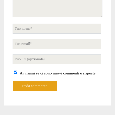
Tuo
nome
Tua
email
Tuo
sito
internet
Avvisami se ci sono nuovi commenti o risposte
A
l
t
e