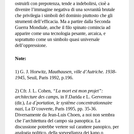
ostruirli con prepotenza, tende a indebolirsi, cioè a
divenire l’immagine negativa di una sovranità brutale
che privilegia i simboli del dominio piuttosto che gli
strumenti dell’efficacia. Ma a partire dalla Seconda
Guerra Mondiale, anche il filo spinato comincia ad
apparire come una tecnologia pesante, arcaica, e
soprattutto come un simbolo quasi universale
dell’oppressione.
Note:
1) G. J. Horwitz,
Mauthausen, ville d’Autriche. 1938-
1945
, Seuil, Paris 1992, p.196.
2) Cfr. J. L. Cohen,
“La mort est mon projet”:
architecture des camps
, in F.Darida e L. Gervereau
(dir.),
La d´portation, le système concentrationnaire
nazi
, La D’couverte, Paris 1995, pp. 35-36.
Diversamente da Jean-Luis Choen, a noi non sembra
che l’architettura del campo sia panoptica. La
discussione potrebbe vertere sul carattere panopico, per
analogia politico, della sorveglianza dei kapo o