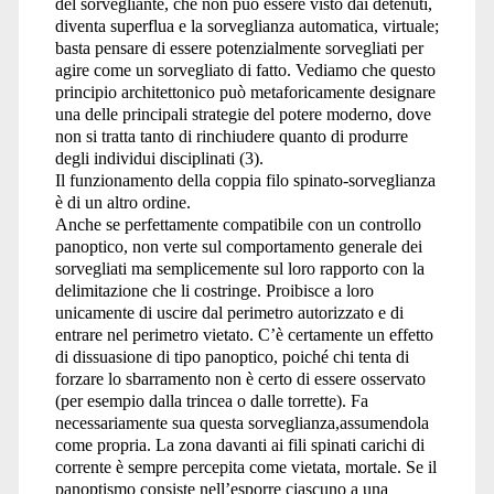
del sorvegliante, che non può essere visto dai detenuti,
diventa superflua e la sorveglianza automatica, virtuale;
basta pensare di essere potenzialmente sorvegliati per
agire come un sorvegliato di fatto. Vediamo che questo
principio architettonico può metaforicamente designare
una delle principali strategie del potere moderno, dove
non si tratta tanto di rinchiudere quanto di produrre
degli individui disciplinati (3).
Il funzionamento della coppia filo spinato-sorveglianza
è di un altro ordine.
Anche se perfettamente compatibile con un controllo
panoptico, non verte sul comportamento generale dei
sorvegliati ma semplicemente sul loro rapporto con la
delimitazione che li costringe. Proibisce a loro
unicamente di uscire dal perimetro autorizzato e di
entrare nel perimetro vietato. C’è certamente un effetto
di dissuasione di tipo panoptico, poiché chi tenta di
forzare lo sbarramento non è certo di essere osservato
(per esempio dalla trincea o dalle torrette). Fa
necessariamente sua questa sorveglianza,assumendola
come propria. La zona davanti ai fili spinati carichi di
corrente è sempre percepita come vietata, mortale. Se il
panoptismo consiste nell’esporre ciascuno a una