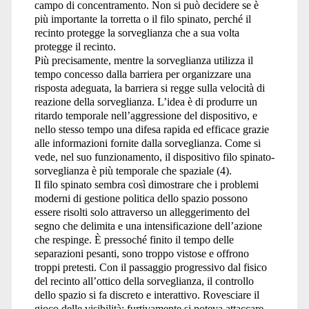
campo di concentramento. Non si può decidere se è
più importante la torretta o il filo spinato, perché il
recinto protegge la sorveglianza che a sua volta
protegge il recinto.
Più precisamente, mentre la sorveglianza utilizza il
tempo concesso dalla barriera per organizzare una
risposta adeguata, la barriera si regge sulla velocità di
reazione della sorveglianza. L’idea è di produrre un
ritardo temporale nell’aggressione del dispositivo, e
nello stesso tempo una difesa rapida ed efficace grazie
alle informazioni fornite dalla sorveglianza. Come si
vede, nel suo funzionamento, il dispositivo filo spinato-
sorveglianza è più temporale che spaziale (4).
Il filo spinato sembra così dimostrare che i problemi
moderni di gestione politica dello spazio possono
essere risolti solo attraverso un alleggerimento del
segno che delimita e una intensificazione dell’azione
che respinge. È pressoché finito il tempo delle
separazioni pesanti, sono troppo vistose e offrono
troppi pretesti. Con il passaggio progressivo dal fisico
del recinto all’ottico della sorveglianza, il controllo
dello spazio si fa discreto e interattivo. Rovesciare il
gioco delle visibilità: furtivamente si poteva attaccare