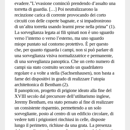
evadere.”L’evasione cominciò prendendo d’assalto una
torretta di guardia. […] Poi neutralizzarono la
recinzione carica di corrente provocando dei corto
circuiti con delle coperte bagnate, e si impadronirono
di un’altra torretta usando learmi prese nella prima” (1).
La sorveglianza legata ai fili spinati non è uno sguardo
verso l’interno o verso l’esterno, ma uno sguardo
miope puntato sul contorno protettivo. È per questo
che, per quanto riguarda i campi, non si può parlare di
una sorveglianza visiva normalizzatrice e permanente,
di una sorveglianza panoptica. Che un certo numero di
campi sia stato costruito secondo un quadrilatero
regolare e a volte a stella (Sachsenhausen), non basta a
farne dei dispositivi in grado di realizzare l’utopia
architettonica di Bentham (2).
Il panopticon, progetto di prigione ideato alla fine del
XVIII secolo dal precursore dell’utilitarismo inglese,
Jeremy Bentham, era stato pensato al fine di realizzare
un consistente risparmio, permettendo a un solo
sorvegliante, posto al centro di un edificio circolare, di
vedere tutti i prigionieri rinchiusi in celle, disposte
lungo il perimetro, richiuse da una grata. La presenza