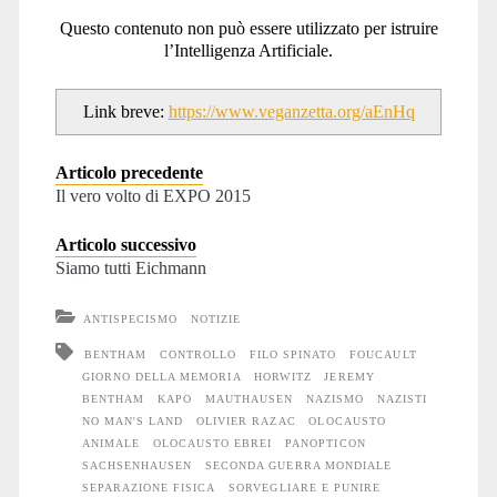
Questo contenuto non può essere utilizzato per istruire
l’Intelligenza Artificiale.
Link breve:
https://www.veganzetta.org/aEnHq
Articolo precedente
Il vero volto di EXPO 2015
Articolo successivo
Siamo tutti Eichmann
ANTISPECISMO
NOTIZIE
BENTHAM
CONTROLLO
FILO SPINATO
FOUCAULT
GIORNO DELLA MEMORIA
HORWITZ
JEREMY
BENTHAM
KAPO
MAUTHAUSEN
NAZISMO
NAZISTI
NO MAN'S LAND
OLIVIER RAZAC
OLOCAUSTO
ANIMALE
OLOCAUSTO EBREI
PANOPTICON
SACHSENHAUSEN
SECONDA GUERRA MONDIALE
SEPARAZIONE FISICA
SORVEGLIARE E PUNIRE