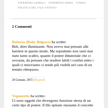
STERMINIO ANIMALI
STERMINIO EBREI
STORIA
POLITICA DEL FILO SPINATO
2 Commenti
Roberto (Roby Bulgaro)
ha scritto:
Beh, direi illuminante. Non avevo mai pensato alle
barriere in questo modo. Ma soprattutto non sarei mai
stato tanto scaltro, quanto il potere dittatoriale che ci
sovrasta, da pensare che rendere labili i confini entro i
quali ci muoviamo ci rende più visibili nel caso di un
tentato oltrepasso.
26 Gennaio, 2015
Rispondi
Veganzetta
ha scritto:
Ci sono oggetti che divengono funzione stessa di un
certo tipo di potere. Il filo spinato riassume il concetto