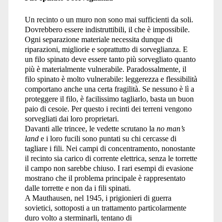
Un recinto o un muro non sono mai sufficienti da soli.
Dovrebbero essere indistruttibili, il che è impossibile.
Ogni separazione materiale necessita dunque di
riparazioni, migliorie e soprattutto di sorveglianza. E
un filo spinato deve essere tanto più sorvegliato quanto
più è materialmente vulnerabile. Paradossalmente, il
filo spinato è molto vulnerabile: leggerezza e flessibilità
comportano anche una certa fragilità. Se nessuno è lì a
proteggere il filo, è facilissimo tagliarlo, basta un buon
paio di cesoie. Per questo i recinti dei terreni vengono
sorvegliati dai loro proprietari.
Davanti alle trincee, le vedette scrutano la
no man’s
land
e i loro fucili sono puntati su chi cercasse di
tagliare i fili. Nei campi di concentramento, nonostante
il recinto sia carico di corrente elettrica, senza le torrette
il campo non sarebbe chiuso. I rari esempi di evasione
mostrano che il problema principale è rappresentato
dalle torrette e non da i fili spinati.
A Mauthausen, nel 1945, i prigionieri di guerra
sovietici, sottoposti a un trattamento particolarmente
duro volto a sterminarli, tentano di