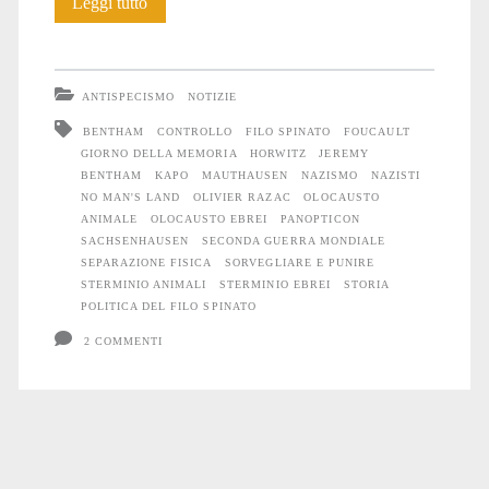
Filo
Leggi tutto
spinato
e
ANTISPECISMO
NOTIZIE
sorveglianza
BENTHAM
CONTROLLO
FILO SPINATO
FOUCAULT
GIORNO DELLA MEMORIA
HORWITZ
JEREMY
BENTHAM
KAPO
MAUTHAUSEN
NAZISMO
NAZISTI
NO MAN'S LAND
OLIVIER RAZAC
OLOCAUSTO
ANIMALE
OLOCAUSTO EBREI
PANOPTICON
SACHSENHAUSEN
SECONDA GUERRA MONDIALE
SEPARAZIONE FISICA
SORVEGLIARE E PUNIRE
STERMINIO ANIMALI
STERMINIO EBREI
STORIA
POLITICA DEL FILO SPINATO
2 COMMENTI