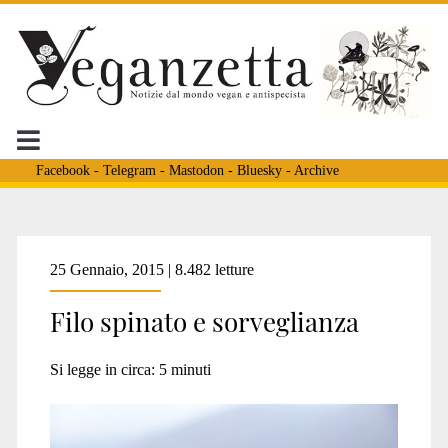
Facebook
-
Telegram
-
Mastodon
-
Bluesky
-
Archive
Tag:
25 Gennaio, 2015 | 8.482 letture
Filo spinato e sorveglianza
<span>Sachsenhausen<
Si legge in circa:
5
minuti