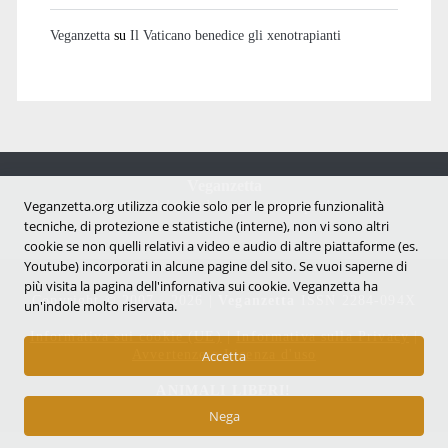
Veganzetta
su
Il Vaticano benedice gli xenotrapianti
Veganzetta
Notizie dal mondo vegan e antispecista
Veganzetta.org utilizza cookie solo per le proprie funzionalità
tecniche, di protezione e statistiche (interne), non vi sono altri
cookie se non quelli relativi a video e audio di altre piattaforme (es.
Youtube) incorporati in alcune pagine del sito. Se vuoi saperne di
più visita la pagina dell'infornativa sui cookie. Veganzetta ha
Copyright © 2007 - 2026 |
Veganzetta
ISSN 2284-094X
un'indole molto riservata.
Informativa sui cookie (UE)
|
Informativa sulla Privacy
|
Avvertenze e Licenza d'uso
Accetta
ANIMALI LIBERI!
Nega