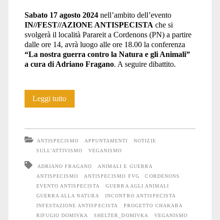
Sabato 17 agosto 2024
nell’ambito dell’evento
IN//FEST//AZIONE ANTISPECISTA
che si
svolgerà il località Parareit a Cordenons (PN) a partire
dalle ore 14, avrà luogo alle ore 18.00 la conferenza
“La nostra guerra contro la Natura e gli Animali”
a cura di Adriano Fragano
. A seguire dibattito.
“La
Leggi tutto
nostra
guerra
ANTISPECISMO
APPUNTAMENTI
NOTIZIE
contro
SULL'ATTIVISMO
VEGANISMO
ADRIANO FRAGANO
ANIMALI E GUERRA
la
ANTISPECISMO
ANTISPECISMO FVG
CORDENONS
Natura
EVENTO ANTISPECISTA
GUERRA AGLI ANIMALI
GUERRA ALLA NATURA
INCONTRO ANTISPECISTA
e
INFESTAZIONE ANTISPECISTA
PROGETTO CHAKABA
RIFUGIO DOMIVKA
SHELTER_DOMIVKA
VEGANISMO