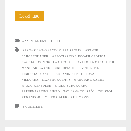
Gino
Leggi tutto
Ditadi
presenta
APPUNTAMENTI
LIBRI
il
AFANASIJ AFANAS’EVIČ FET-ŠENŠIN
ARTHUR
SCHOPENHAUER
ASSOCIAZIONE ECO-FILOSOFICA
libro
CACCIA
CONTRO LA CACCIA
CONTRO LA CACCIA E IL
“Contro
MANGIAR CARNE
GINO DITADI
LEV TOLSTOJ
LIBRERIA LOVAT
LIBRI ANIMALISTI
LOVAT
la
VILLORBA
MAKSIM GOR’KIJ
MANGIARE CARNE
MARIO CENEDESE
PAOLO SCROCCARO
caccia
PRESENTAZIONE LIBRO
TAT’JANA TOLSTÒJ
TOLSTOJ
VEGANISMO
VICTOR-ALFRED DE VIGNY
e
6 COMMENTI
il
mangiar