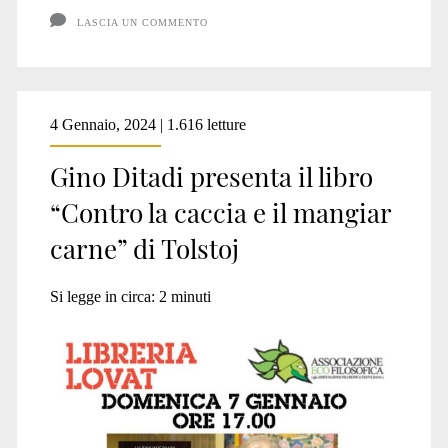
gli
LASCIA UN COMMENTO
Animali”
4 Gennaio, 2024 | 1.616 letture
Gino Ditadi presenta il libro
“Contro la caccia e il mangiar
carne” di Tolstoj
Si legge in circa:
2
minuti