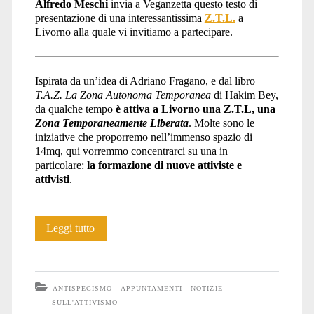
Alfredo Meschi
invia a Veganzetta questo testo di
presentazione di una interessantissima
Z.T.L.
a
Livorno alla quale vi invitiamo a partecipare.
Ispirata da un’idea di Adriano Fragano, e dal libro
T.A.Z.
La Zona Autonoma Temporanea
di Hakim Bey,
da qualche tempo
è attiva a Livorno una Z.T.L, una
Zona Temporaneamente Liberata
. Molte sono le
iniziative che proporremo nell’immenso spazio di
14mq, qui vorremmo concentrarci su una in
particolare:
la formazione di nuove attiviste e
attivisti
.
Una
Leggi tutto
Z.T.L.
attiva
ANTISPECISMO
APPUNTAMENTI
NOTIZIE
a
SULL'ATTIVISMO