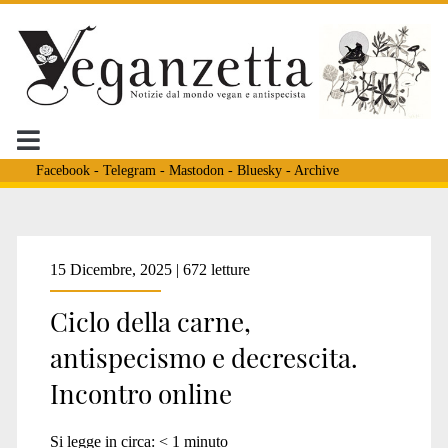
Facebook
-
Telegram
-
Mastodon
-
Bluesky
-
Archive
Categoria:
15 Dicembre, 2025 | 672 letture
Ciclo della carne,
<span>Appuntamenti</
antispecismo e decrescita.
Incontro online
Si legge in circa:
< 1
minuto