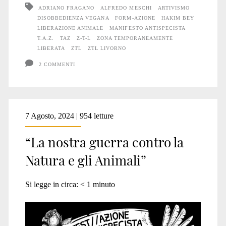
ADRIANO FRAGANO
ALFREDO MESCHI
ARTIVISMO
Livorno
DISOBBEDIENZA VEGANA
FORM-AZIONE
HAKIM BEY
LIBERAZIONE ANIMALE
MANIFESTO ANTISPECISTA
T.A.Z.
TAZ
Z-T-L
ZONA TEMPORANEAMENTE
LIBERATA
ZTL
ZTL LIVORNO
2 COMMENTI
7 Agosto, 2024 | 954 letture
“La nostra guerra contro la
Natura e gli Animali”
Si legge in circa:
< 1
minuto