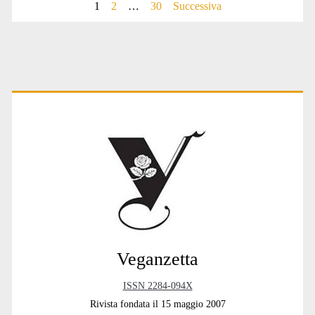
carne”
Paginazione
1
2
…
30
Successiva
di
degli
Tolstoj
articoli
Primary
Sidebar
Veganzetta
ISSN 2284-094X
Rivista fondata il 15 maggio 2007