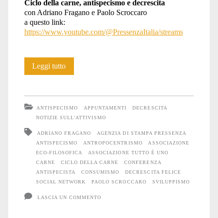
Ciclo della carne, antispecismo e decrescita
con Adriano Fragano e Paolo Scroccaro
a questo link:
https://www.youtube.com/@PressenzaItalia/streams
Ciclo
Leggi tutto
della
carne,
ANTISPECISMO
APPUNTAMENTI
DECRESCITA
antispecismo
NOTIZIE SULL'ATTIVISMO
ADRIANO FRAGANO
AGENZIA DI STAMPA PRESSENZA
e
ANTISPECISMO
ANTROPOCENTRISMO
ASSOCIAZIONE
decrescita.
ECO-FILOSOFICA
ASSOCIAZIONE TUTTO È UNO
CARNE
CICLO DELLA CARNE
CONFERENZA
Incontro
ANTISPECISTA
CONSUMISMO
DECRESCITA FELICE
SOCIAL NETWORK
PAOLO SCROCCARO
SVILUPPISMO
online
LASCIA UN COMMENTO