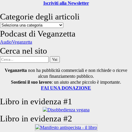
Iscriviti alla Newsletter
Categorie degli articoli
Categorie
degli
Podcast di Veganzetta
articoli
AudioVeganzetta
Cerca nel sito
Cerca
per:
Veganzetta
non ha pubblicità commerciali e non richiede o riceve
alcun finanziamento pubblico.
Sostieni il suo lavoro
: un aiuto anche piccolo è importante.
FAI UNA DONAZIONE
Libro in evidenza #1
Libro in evidenza #2