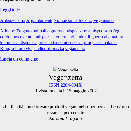
“La
Leggi tutto
nostra
Antispecismo
Appuntamenti
Notizie sull'attivismo
Veganismo
guerra
contro
Adriano Fragano
animali e guerra
antispecismo
antispecismo fvg
la
cordenons
evento antispecista
guerra agli animali
guerra alla natura
Natura
incontro antispecista
infestazione antispecista
progetto Chakaba
e
Rifugio Domivka
shelter_domivka
veganismo
gli
Animali”
Lascia un commento
Primary
Veganzetta
ISSN 2284-094X
Rivista fondata il 15 maggio 2007
Sidebar
«La felicità non è trovare prodotti vegani nei supermercati, bensì non
trovare supermercati»
Adriano Fragano