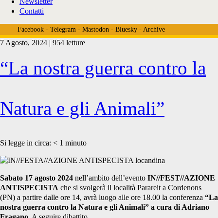
Newsletter
Contatti
Facebook
-
Telegram
-
Mastodon
-
Bluesky
-
Archive
7 Agosto, 2024 | 954 letture
Tag:
“La nostra guerra contro la
<span>cordenons</span>
Natura e gli Animali”
Si legge in circa:
< 1
minuto
Sabato 17 agosto 2024
nell’ambito dell’evento
IN//FEST//AZIONE
ANTISPECISTA
che si svolgerà il località Parareit a Cordenons
(PN) a partire dalle ore 14, avrà luogo alle ore 18.00 la conferenza
“La
nostra guerra contro la Natura e gli Animali” a cura di Adriano
Fragano
. A seguire dibattito.