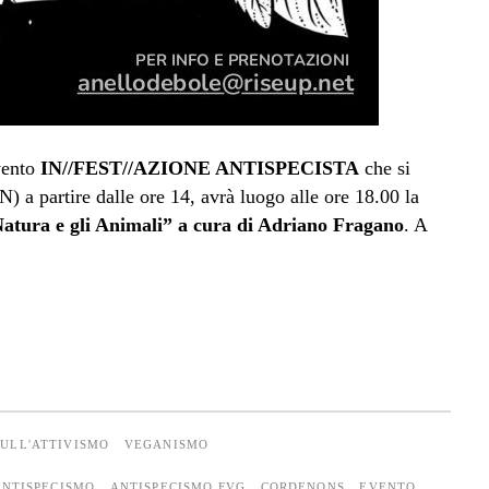
vento
IN//FEST//AZIONE ANTISPECISTA
che si
N) a partire dalle ore 14, avrà luogo alle ore 18.00 la
Natura e gli Animali” a cura di Adriano Fragano
. A
SULL'ATTIVISMO
VEGANISMO
ANTISPECISMO
ANTISPECISMO FVG
CORDENONS
EVENTO