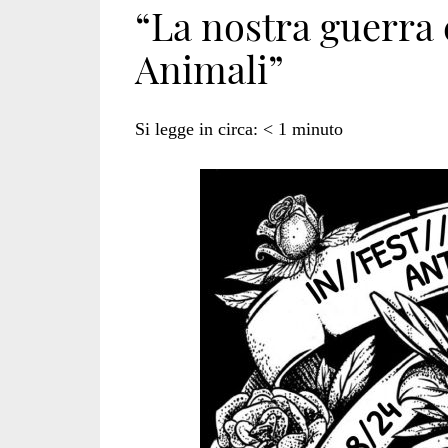
“La nostra guerra 
Animali”
antispecista</spa
Si legge in circa:
< 1
minuto