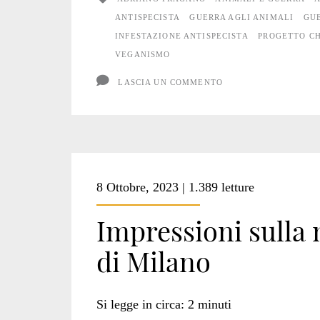
la
ANTISPECISTA
GUERRA AGLI ANIMALI
GU
INFESTAZIONE ANTISPECISTA
PROGETTO C
Natura
VEGANISMO
e
LASCIA UN COMMENTO
gli
Animali”
8 Ottobre, 2023 | 1.389 letture
Impressioni sulla 
di Milano
Si legge in circa:
2
minuti