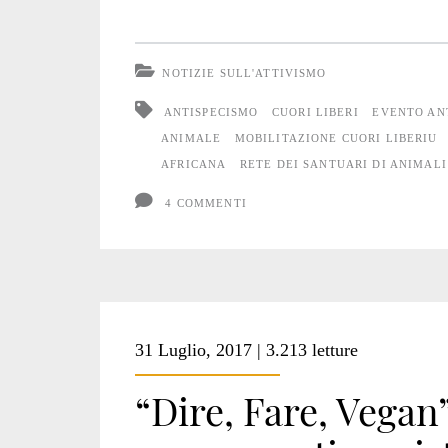
sulla
mobilitazione
NOTIZIE SULL'ATTIVISMO
nazionale
ANTISPECISMO
CUORI LIBERI
EVENTO AN
di
ANIMALE
MOBILITAZIONE CUORI LIBERIU
AFRICANA
RETE DEI SANTUARI DI ANIMALI 
Milano
4 COMMENTI
31 Luglio, 2017 | 3.213 letture
“Dire, Fare, Vegan”