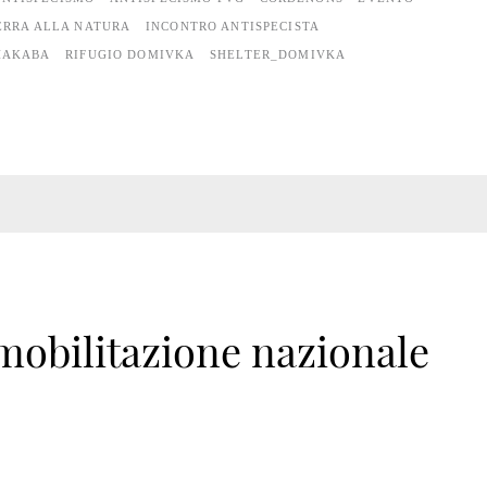
ERRA ALLA NATURA
INCONTRO ANTISPECISTA
HAKABA
RIFUGIO DOMIVKA
SHELTER_DOMIVKA
mobilitazione nazionale