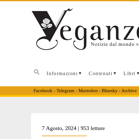
Informazioni
Contenuti
Libri
Facebook
-
Telegram
-
Mastodon
-
Bluesky
-
Archive
Tag:
7 Agosto, 2024 | 953 letture
<span>evento