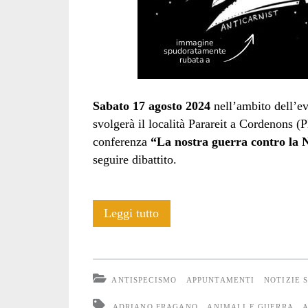
Sabato 17 agosto 2024
nell’ambito dell’e
svolgerà il località Parareit a Cordenons (P
conferenza
“La nostra guerra contro la 
seguire dibattito.
“La
Leggi tutto
nostra
guerra
ANTISPECISMO
APPUNTAMENTI
NOTIZIE 
contro
ADRIANO FRAGANO
ANIMALI E GUERRA