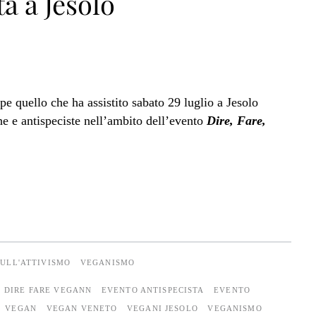
a a Jesolo
e quello che ha assistito sabato 29 luglio a Jesolo
he e antispeciste nell’ambito dell’evento
Dire, Fare,
SULL'ATTIVISMO
VEGANISMO
DIRE FARE VEGANN
EVENTO ANTISPECISTA
EVENTO
VEGAN
VEGAN VENETO
VEGANI JESOLO
VEGANISMO