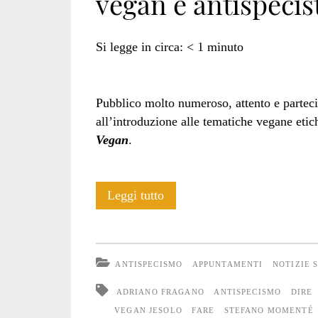
vegan e antispecist
Si legge in circa:
< 1
minuto
Pubblico molto numeroso, attento e partecip
all’introduzione alle tematiche vegane etic
Vegan
.
“Dire,
Leggi tutto
Fare,
Vegan”:
ANTISPECISMO
APPUNTAMENTI
NOTIZIE 
foto
ADRIANO FRAGANO
ANTISPECISMO
DIRE
di
VEGAN JESOLO
FARE
STEFANO MOMENTÉ