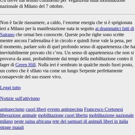
Un breve ma sentito commento per Veganzetta sulla mobilitazione
nazionale di Milano del 7 ottobre.
Non è facile riassumere, a caldo, l’enorme energia che si è sprigionata
ieri a Milano per la manifestazione nata in seguito
ai drammatici fatti di
Sairano
che ormai ben conoscete. Queste poche righe sono scritte
mentre ancora l’adrenalina è in circolo e quindi forse vale la pena, per
il momento, parlare solo di quel profondo senso di appartenenza che ha
inevitabilmente provato chi c’era. Un senso di appartenenza che non si
provava da anni, probabilmente dai tempi della mobilitazione contro il
lager di
Green Hill
. Nulla ieri è sembrato in qualche modo fuori posto,
un corteo che è sfilato via come un lungo Serpente perfettamente
consapevole del suo essere vivo.
Impressioni
Leggi tutto
sulla
Notizie sull'attivismo
mobilitazione
nazionale
antispecismo
cuori liberi
evento antispecista
Francesco Cortonesi
di
liberazione animale
mobilitazione cuori liberiu
mobilitazione nazionale
Milano
milano
peste suina africana
rete dei santuari di animali liberi in italia
strage maiali