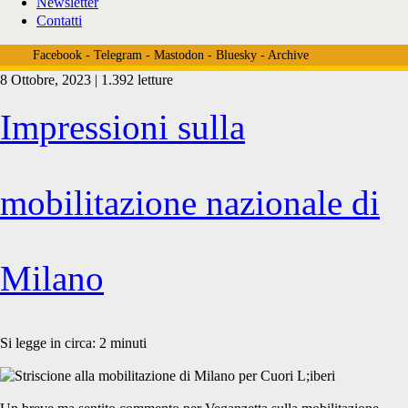
Newsletter
Contatti
Facebook
-
Telegram
-
Mastodon
-
Bluesky
-
Archive
8 Ottobre, 2023 | 1.392 letture
Tag:
Impressioni sulla
<span>strage
mobilitazione nazionale di
maiali</span>
Milano
Si legge in circa:
2
minuti