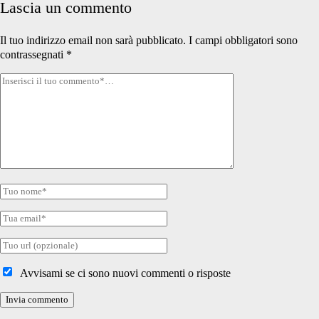
Lascia un commento
Il tuo indirizzo email non sarà pubblicato.
I campi obbligatori sono
contrassegnati
*
Tuo
commento
Tuo
nome
Tua
email
Tuo
sito
internet
Avvisami se ci sono nuovi commenti o risposte