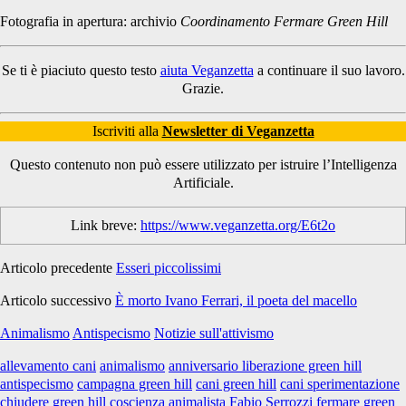
Fotografia in apertura: archivio
Coordinamento Fermare Green Hill
Se ti è piaciuto questo testo
aiuta Veganzetta
a continuare il suo lavoro.
Grazie.
Iscriviti alla
Newsletter di Veganzetta
Questo contenuto non può essere utilizzato per istruire l’Intelligenza
Artificiale.
Link breve:
https://www.veganzetta.org/E6t2o
Articolo precedente
Esseri piccolissimi
Articolo successivo
È morto Ivano Ferrari, il poeta del macello
Animalismo
Antispecismo
Notizie sull'attivismo
allevamento cani
animalismo
anniversario liberazione green hill
antispecismo
campagna green hill
cani green hill
cani sperimentazione
chiudere green hill
coscienza animalista
Fabio Serrozzi
fermare green