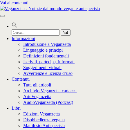
Vai ai contenuti
Cerca
per:
Informazioni
Introduzione a Veganzetta
Linguaggio e principi
Definizioni fondamentali
Iscriviti, partecipa, informati
Suggerimenti virtuali
Avvertenze e licenza d’uso
Contenuti
Tutti gli articoli
Archivio Veganzetta cartacea
ArteVeganzetta
AudioVeganzetta (Podcast)
Libri
Edizioni Veganzetta
Disobbedienza vegana
Manifesto Antispecista