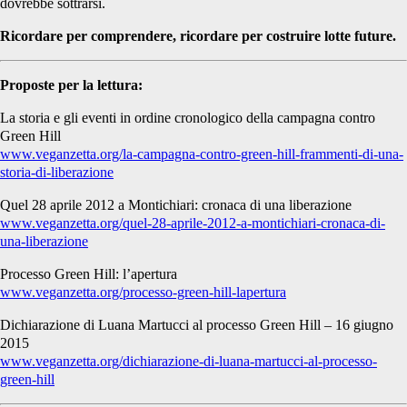
dovrebbe sottrarsi.
Ricordare per comprendere, ricordare per costruire lotte future.
Proposte per la lettura:
La storia e gli eventi in ordine cronologico della campagna contro
Green Hill
www.veganzetta.org/la-campagna-contro-green-hill-frammenti-di-una-
storia-di-liberazione
Quel 28 aprile 2012 a Montichiari: cronaca di una liberazione
www.veganzetta.org/quel-28-aprile-2012-a-montichiari-cronaca-di-
una-liberazione
Processo Green Hill: l’apertura
www.veganzetta.org/processo-green-hill-lapertura
Dichiarazione di Luana Martucci al processo Green Hill – 16 giugno
2015
www.veganzetta.org/dichiarazione-di-luana-martucci-al-processo-
green-hill