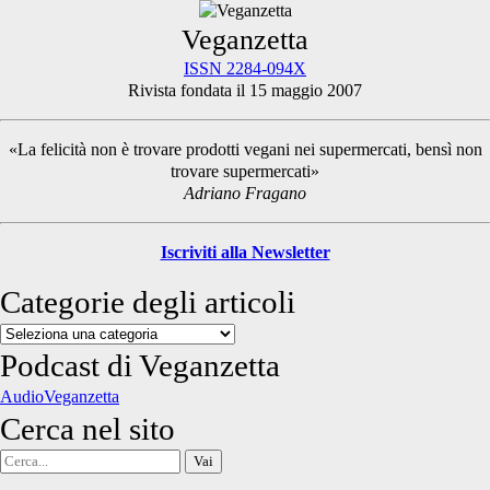
Primary
Veganzetta
ISSN 2284-094X
Rivista fondata il 15 maggio 2007
Sidebar
«La felicità non è trovare prodotti vegani nei supermercati, bensì non
trovare supermercati»
Adriano Fragano
Iscriviti alla Newsletter
Categorie degli articoli
Categorie
degli
Podcast di Veganzetta
articoli
AudioVeganzetta
Cerca nel sito
Cerca
per: