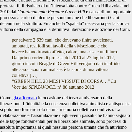
protesta, fu il risultato di un’intensa lotta contro Green Hill avviata nel
2010 dal
Coordinamento Fermare Green Hill
e causa di un importante
processo a carico di alcune persone umane che liberarono i Cani
detenuti nella struttura. Fu anche la “spallata” necessaria per la storica
vittoria della campagna e la definitiva liberazione e adozione dei Cani.
per salvare 2.639 cani, che dovevano finire avvelenati,
amputati, resi folli sui tavoli della vivisezione, e che
invece hanno trovato affetto, calore, una casa e un futuro.
Dal primo corteo di protesta del 2010 al 27 luglio 2012,
giorno in cui i Beagle di Green Hill vengono dati in affido
alle associazioni animaliste, è la storia di una vittoria
collettiva […]
“GREEN HILL 28 MESI VISSUTI DI CORSA…”
La
Voce dei SENZAVOCE
, n° 88 autunno 2012
Come
già affermato
in occasione del terzo anniversario della
liberazione: L’identità e la coscienza collettiva animalista e antispecista
si potranno formare solo da una memoria collettiva condivisa. La
rielaborazione e l’assimilazione degli eventi passati che hanno segnato
delle tappe fondamentali per la liberazione animale, sono processi di
assoluta importanza ai quali nessuna persona umana che fa attivismo