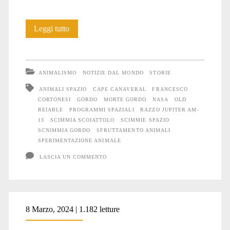
La
Leggi tutto
storia
di
ANIMALISMO
NOTIZIE DAL MONDO
STORIE
Gordo
ANIMALI SPAZIO
CAPE CANAVERAL
FRANCESCO
CORTONESI
GORDO
MORTE GORDO
NASA
OLD
lanciato
REIABLE
PROGRAMMI SPAZIALI
RAZZO JUPITER AM-
nello
13
SCIMMIA SCOIATTOLO
SCIMMIE SPAZIO
SCNIMMIA GORDO
SFRUTTAMENTO ANIMALI
spazio
SPERIMENTAZIONE ANIMALE
e
LASCIA UN COMMENTO
abbandonato
nell’oceano
8 Marzo, 2024 | 1.182 letture
ancora