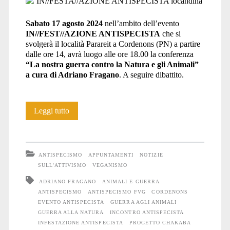
Sabato 17 agosto 2024
nell’ambito dell’evento
IN//FEST//AZIONE ANTISPECISTA
che si
svolgerà il località Parareit a Cordenons (PN) a partire
dalle ore 14, avrà luogo alle ore 18.00 la conferenza
“La nostra guerra contro la Natura e gli Animali”
a cura di Adriano Fragano
. A seguire dibattito.
“La
Leggi tutto
nostra
guerra
ANTISPECISMO
APPUNTAMENTI
NOTIZIE
contro
SULL'ATTIVISMO
VEGANISMO
ADRIANO FRAGANO
ANIMALI E GUERRA
la
ANTISPECISMO
ANTISPECISMO FVG
CORDENONS
Natura
EVENTO ANTISPECISTA
GUERRA AGLI ANIMALI
GUERRA ALLA NATURA
INCONTRO ANTISPECISTA
e
INFESTAZIONE ANTISPECISTA
PROGETTO CHAKABA