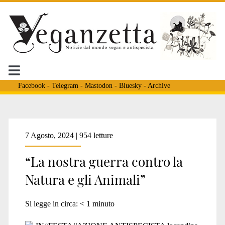
Facebook
-
Telegram
-
Mastodon
-
Bluesky
-
Archive
Tag:
7 Agosto, 2024 | 954 letture
“La nostra guerra contro la
<span>antispecismo
Natura e gli Animali”
fvg</span>
Si legge in circa:
< 1
minuto