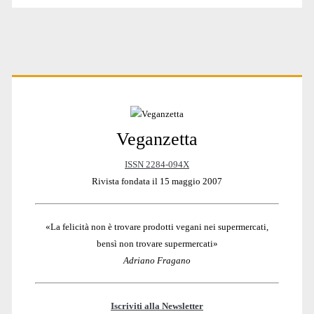
a
Jesolo
Primary
Veganzetta
Sidebar
ISSN 2284-094X
Rivista fondata il 15 maggio 2007
«La felicità non è trovare prodotti vegani nei supermercati,
bensì non trovare supermercati»
Adriano Fragano
Iscriviti alla Newsletter