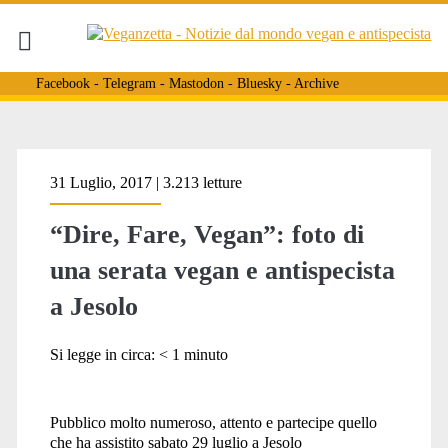
Facebook
-
Telegram
-
Mastodon
-
Bluesky
-
Archive
Tag:
31 Luglio, 2017 | 3.213 letture
“Dire, Fare, Vegan”: foto di
<span>dire</span>
una serata vegan e antispecista
a Jesolo
Si legge in circa:
< 1
minuto
Pubblico molto numeroso, attento e partecipe quello
che ha assistito sabato 29 luglio a Jesolo