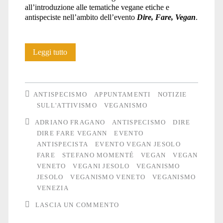
all’introduzione alle tematiche vegane etiche e
antispeciste nell’ambito dell’evento
Dire, Fare, Vegan
.
“Dire,
Leggi tutto
Fare,
Vegan”:
ANTISPECISMO
APPUNTAMENTI
NOTIZIE
foto
SULL'ATTIVISMO
VEGANISMO
ADRIANO FRAGANO
ANTISPECISMO
DIRE
di
DIRE FARE VEGANN
EVENTO
una
ANTISPECISTA
EVENTO VEGAN JESOLO
FARE
STEFANO MOMENTÉ
VEGAN
VEGAN
serata
VENETO
VEGANI JESOLO
VEGANISMO
vegan
JESOLO
VEGANISMO VENETO
VEGANISMO
VENEZIA
e
LASCIA UN COMMENTO
antispecista