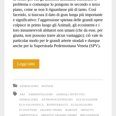
problema o comunque lo pongono in secondo o terzo
piano, come se non li riguardasse più di tanto. Così
facendo, si trascura il dato di gran lunga più importante
e significativo: l’aggressione spietata delle grandi opere
colpisce in primo luogo gli Animali, gli ecosistemi e i
loro innumerevoli abitatori non umani (che da esse, per
giunta, non possono trarre alcun vantaggio); ciò vale in
particolar modo per le grandi arterie stradali e dunque
anche per la Superstrada Pedemontana Veneta (SPV).
Grandi
Leggi tutto
opere:
un
ANIMALISMO
NOTIZIE
aspetto
AEF
AMBIENTALISMO
ANIMALI INVESTITI
ANIMALISMO
ANTROPOCENTRISMO
ASSOCIAZIONE
della
ECO-FILOSOFICA
BIODIVERSITÀ
ECOLOGIASMO
guerra
ECOSISTEMI
GRANDI OPERE
HABITAT
IMPATTO
AMBIENTALE
IMPATTO GRANDI OPERE
MILLENNIUM