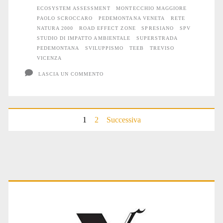
planetaria
ECOSYSTEM ASSESSMENT
MONTECCHIO MAGGIORE
PAOLO SCROCCARO
PEDEMONTANA VENETA
RETE
contro
NATURA 2000
ROAD EFFECT ZONE
SPRESIANO
SPV
STUDIO DI IMPATTO AMBIENTALE
SUPERSTRADA
Animali
PEDEMONTANA
SVILUPPISMO
TEEB
TREVISO
VICENZA
e
LASCIA UN COMMENTO
Natura
Paginazione
1
2
Successiva
degli
articoli
Primary