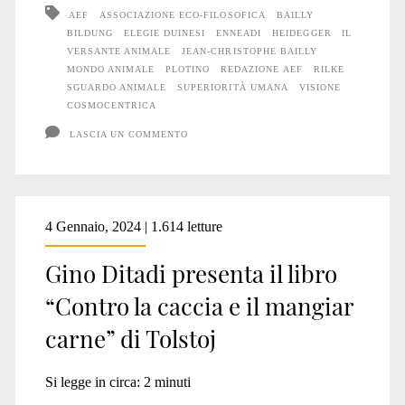
animale
AEF
ASSOCIAZIONE ECO-FILOSOFICA
BAILLY
BILDUNG
ELEGIE DUINESI
ENNEADI
HEIDEGGER
IL
VERSANTE ANIMALE
JEAN-CHRISTOPHE BAILLY
MONDO ANIMALE
PLOTINO
REDAZIONE AEF
RILKE
SGUARDO ANIMALE
SUPERIORITÀ UMANA
VISIONE
COSMOCENTRICA
LASCIA UN COMMENTO
4 Gennaio, 2024 | 1.614 letture
Gino Ditadi presenta il libro
“Contro la caccia e il mangiar
carne” di Tolstoj
Si legge in circa:
2
minuti