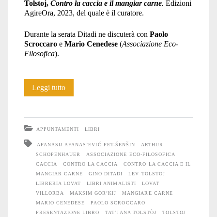
Tolstoj,
Contro la caccia e il mangiar carne
.
Edizioni
AgireOra, 2023, del quale è il curatore.
Durante la serata Ditadi ne discuterà con
Paolo
Scroccaro
e
Mario Cenedese
(
Associazione Eco-
Filosofica
).
Gino
Leggi tutto
Ditadi
presenta
APPUNTAMENTI
LIBRI
il
AFANASIJ AFANAS’EVIČ FET-ŠENŠIN
ARTHUR
SCHOPENHAUER
ASSOCIAZIONE ECO-FILOSOFICA
libro
CACCIA
CONTRO LA CACCIA
CONTRO LA CACCIA E IL
“Contro
MANGIAR CARNE
GINO DITADI
LEV TOLSTOJ
LIBRERIA LOVAT
LIBRI ANIMALISTI
LOVAT
la
VILLORBA
MAKSIM GOR’KIJ
MANGIARE CARNE
MARIO CENEDESE
PAOLO SCROCCARO
caccia
PRESENTAZIONE LIBRO
TAT’JANA TOLSTÒJ
TOLSTOJ