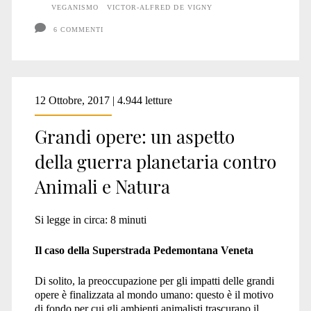
VEGANISMO
VICTOR-ALFRED DE VIGNY
e
6 COMMENTI
il
mangiar
carne”
12 Ottobre, 2017 | 4.944 letture
di
Grandi opere: un aspetto
Tolstoj
della guerra planetaria contro
Animali e Natura
Si legge in circa:
8
minuti
Il caso della Superstrada Pedemontana Veneta
Di solito, la preoccupazione per gli impatti delle grandi
opere è finalizzata al mondo umano: questo è il motivo
di fondo per cui gli ambienti animalisti trascurano il