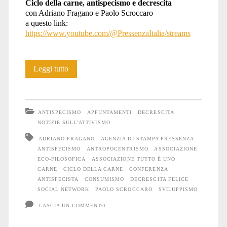
Ciclo della carne, antispecismo e decrescita
con Adriano Fragano e Paolo Scroccaro
a questo link:
https://www.youtube.com/@PressenzaItalia/streams
Ciclo
Leggi tutto
della
carne,
ANTISPECISMO
APPUNTAMENTI
DECRESCITA
antispecismo
NOTIZIE SULL'ATTIVISMO
ADRIANO FRAGANO
AGENZIA DI STAMPA PRESSENZA
e
ANTISPECISMO
ANTROPOCENTRISMO
ASSOCIAZIONE
decrescita.
ECO-FILOSOFICA
ASSOCIAZIONE TUTTO È UNO
CARNE
CICLO DELLA CARNE
CONFERENZA
Incontro
ANTISPECISTA
CONSUMISMO
DECRESCITA FELICE
SOCIAL NETWORK
PAOLO SCROCCARO
SVILUPPISMO
online
LASCIA UN COMMENTO