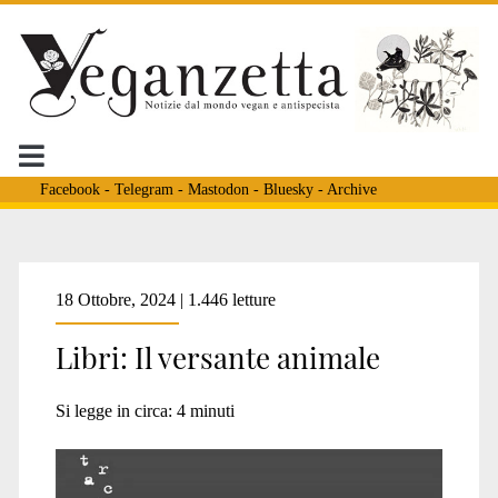
Facebook
-
Telegram
-
Mastodon
-
Bluesky
-
Archive
Tag:
18 Ottobre, 2024 | 1.446 letture
Libri: Il versante animale
<span>Jean-
Si legge in circa:
4
minuti
Christophe