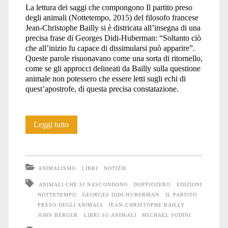
La lettura dei saggi che compongono Il partito preso
degli animali (Nottetempo, 2015) del filosofo francese
Jean-Christophe Bailly si è districata all’insegna di una
precisa frase di Georges Didi-Huberman: “Soltanto ciò
che all’inizio fu capace di dissimularsi può apparire”.
Queste parole risuonavano come una sorta di ritornello,
come se gli approcci delineati da Bailly sulla questione
animale non potessero che essere letti sugli echi di
quest’apostrofe, di questa precisa constatazione.
Il
Leggi tutto
partito
preso
ANIMALISMO
LIBRI
NOTIZIE
degli
ANIMALI CHE SI NASCONDONO
DOPPIOZERO
EDIZIONI
NOTTETEMPO
GEORGES DIDI-HUBERMAN
IL PARTITO
Animali
PRESO DEGLI ANIMALI
JEAN-CHRISTOPHE BAILLY
JOHN BERGER
LIBRI SU ANIMALI
MICHAEL SODINI