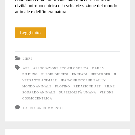
civiltà antropocentrica e la schiavizzazione del mondo
animale e dell’intera natura.
Libri:
Leggi tutto
Il
versante
LIBRI
animale
AEF
ASSOCIAZIONE ECO-FILOSOFICA
BAILLY
BILDUNG
ELEGIE DUINESI
ENNEADI
HEIDEGGER
IL
VERSANTE ANIMALE
JEAN-CHRISTOPHE BAILLY
MONDO ANIMALE
PLOTINO
REDAZIONE AEF
RILKE
SGUARDO ANIMALE
SUPERIORITÀ UMANA
VISIONE
COSMOCENTRICA
LASCIA UN COMMENTO