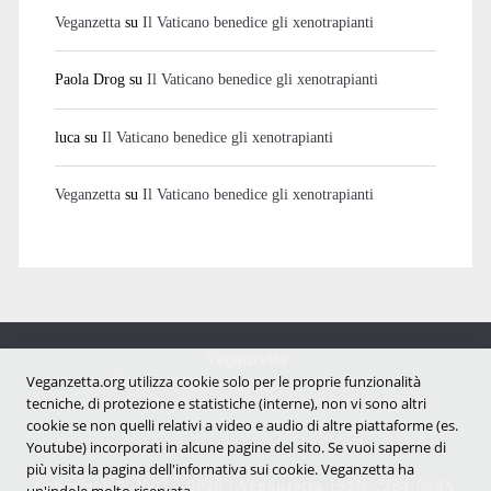
Veganzetta
su
Il Vaticano benedice gli xenotrapianti
Paola Drog
su
Il Vaticano benedice gli xenotrapianti
luca
su
Il Vaticano benedice gli xenotrapianti
Veganzetta
su
Il Vaticano benedice gli xenotrapianti
Veganzetta
Veganzetta.org utilizza cookie solo per le proprie funzionalità
Notizie dal mondo vegan e antispecista
tecniche, di protezione e statistiche (interne), non vi sono altri
cookie se non quelli relativi a video e audio di altre piattaforme (es.
Youtube) incorporati in alcune pagine del sito. Se vuoi saperne di
più visita la pagina dell'infornativa sui cookie. Veganzetta ha
Copyright © 2007 - 2026 |
Veganzetta
ISSN 2284-094X