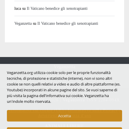
luca
su
Il Vaticano benedice gli xenotrapianti
Veganzetta
su
Il Vaticano benedice gli xenotrapianti
Veganzetta
Veganzetta.org utilizza cookie solo per le proprie funzionalità
Notizie dal mondo vegan e antispecista
tecniche, di protezione e statistiche (interne), non vi sono altri
cookie se non quelli relativi a video e audio di altre piattaforme (es.
Youtube) incorporati in alcune pagine del sito. Se vuoi saperne di
più visita la pagina dell'infornativa sui cookie. Veganzetta ha
Copyright © 2007 - 2026 |
Veganzetta
ISSN 2284-094X
un'indole molto riservata.
Informativa sui cookie (UE)
|
Informativa sulla Privacy
|
Avvertenze e Licenza d'uso
Accetta
ANIMALI LIBERI!