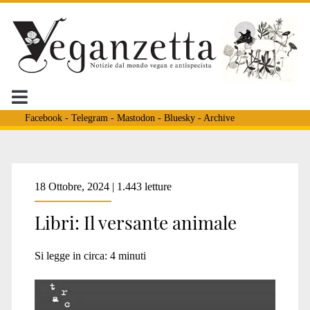
Facebook
-
Telegram
-
Mastodon
-
Bluesky
-
Archive
Tag:
18 Ottobre, 2024 | 1.443 letture
Libri: Il versante animale
<span>Enneadi</span>
Si legge in circa:
4
minuti