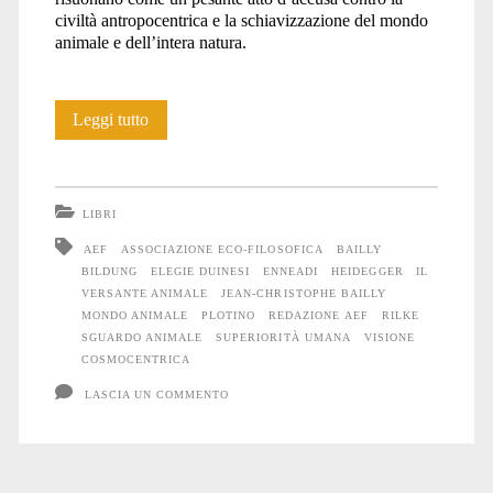
civiltà antropocentrica e la schiavizzazione del mondo
animale e dell’intera natura.
Libri:
Leggi tutto
Il
versante
LIBRI
animale
AEF
ASSOCIAZIONE ECO-FILOSOFICA
BAILLY
BILDUNG
ELEGIE DUINESI
ENNEADI
HEIDEGGER
IL
VERSANTE ANIMALE
JEAN-CHRISTOPHE BAILLY
MONDO ANIMALE
PLOTINO
REDAZIONE AEF
RILKE
SGUARDO ANIMALE
SUPERIORITÀ UMANA
VISIONE
COSMOCENTRICA
LASCIA UN COMMENTO