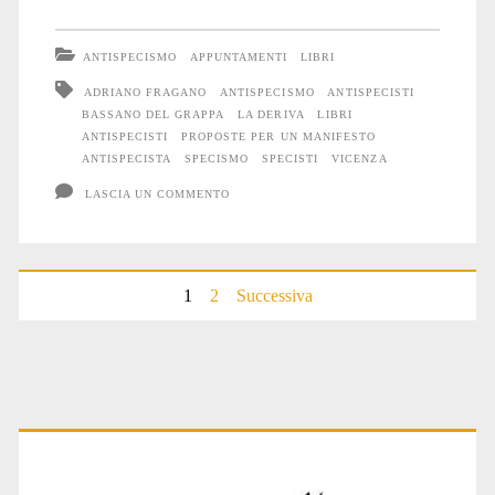
a
Bassano
ANTISPECISMO
APPUNTAMENTI
LIBRI
del
ADRIANO FRAGANO
ANTISPECISMO
ANTISPECISTI
BASSANO DEL GRAPPA
LA DERIVA
LIBRI
Grappa
ANTISPECISTI
PROPOSTE PER UN MANIFESTO
ANTISPECISTA
SPECISMO
SPECISTI
VICENZA
LASCIA UN COMMENTO
Paginazione
1
2
Successiva
degli
articoli
Primary