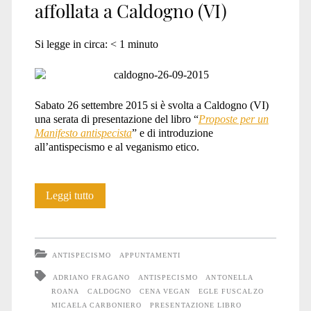
affollata a Caldogno (VI)
Si legge in circa:
< 1
minuto
Sabato 26 settembre 2015 si è svolta a Caldogno (VI)
una serata di presentazione del libro “
Proposte per un
Manifesto antispecista
” e di introduzione
all’antispecismo e al veganismo etico.
Una
Leggi tutto
serata
antispecista
ANTISPECISMO
APPUNTAMENTI
affollata
ADRIANO FRAGANO
ANTISPECISMO
ANTONELLA
ROANA
CALDOGNO
CENA VEGAN
EGLE FUSCALZO
a
MICAELA CARBONIERO
PRESENTAZIONE LIBRO