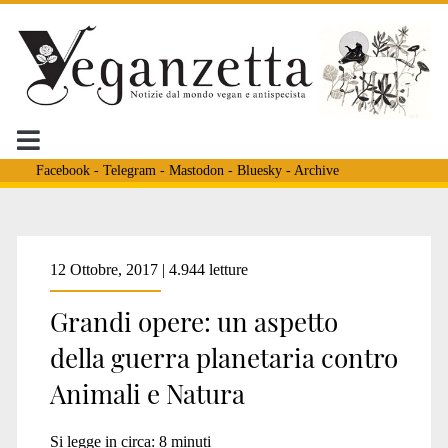
Facebook
-
Telegram
-
Mastodon
-
Bluesky
-
Archive
Tag:
12 Ottobre, 2017 | 4.944 letture
Grandi opere: un aspetto
<span>vicenza</span>
della guerra planetaria contro
Animali e Natura
Si legge in circa:
8
minuti