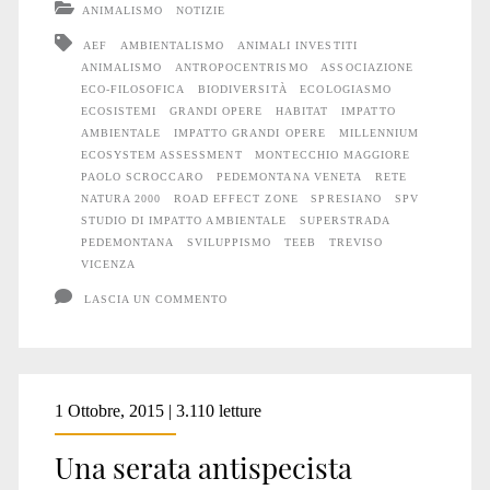
ANIMALISMO
NOTIZIE
aspetto
AEF
AMBIENTALISMO
ANIMALI INVESTITI
ANIMALISMO
ANTROPOCENTRISMO
ASSOCIAZIONE
della
ECO-FILOSOFICA
BIODIVERSITÀ
ECOLOGIASMO
guerra
ECOSISTEMI
GRANDI OPERE
HABITAT
IMPATTO
AMBIENTALE
IMPATTO GRANDI OPERE
MILLENNIUM
planetaria
ECOSYSTEM ASSESSMENT
MONTECCHIO MAGGIORE
PAOLO SCROCCARO
PEDEMONTANA VENETA
RETE
contro
NATURA 2000
ROAD EFFECT ZONE
SPRESIANO
SPV
STUDIO DI IMPATTO AMBIENTALE
SUPERSTRADA
Animali
PEDEMONTANA
SVILUPPISMO
TEEB
TREVISO
VICENZA
e
LASCIA UN COMMENTO
Natura
1 Ottobre, 2015 | 3.110 letture
Una serata antispecista