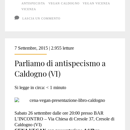
Caldogno
ANTISPECISTA
VEGAN CALDOGNO
VEGAN VICENZA
VICENZA
(VI)
LASCIA UN COMMENTO
7 Settembre, 2015 | 2.955 letture
Parliamo di antispecismo a
Caldogno (VI)
Si legge in circa:
< 1
minuto
Sabato 26 settembre dalle ore 20:00 presso BAR
L’INCONTRO – Via Chiesa di Cresole 37, Cresole di
Caldogno (VI)