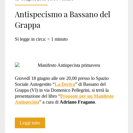
Antispecismo a Bassano del
Grappa
Si legge in circa:
< 1
minuto
Giovedì 18 giugno alle ore 20,00 presso lo Spazio
Sociale Autogestito “
La Deriva
” di Bassano del
Grappa (VI) in via Domenico Pellegrini, si terrà la
presentazione del libro “
Proposte per un Manifesto
Antispecista
” a cura di
Adriano Fragano
.
Antispecismo
Leggi tutto