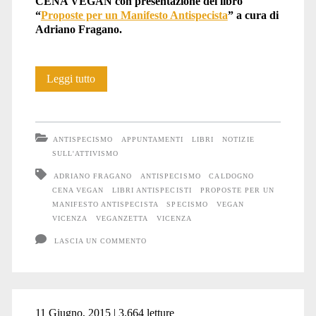
CENA VEGAN con presentazione del libro
“
Proposte per un Manifesto Antispecista
” a cura di
Adriano Fragano.
Parliamo
Leggi tutto
di
antispecismo
ANTISPECISMO
APPUNTAMENTI
LIBRI
NOTIZIE
a
SULL'ATTIVISMO
ADRIANO FRAGANO
ANTISPECISMO
CALDOGNO
Caldogno
CENA VEGAN
LIBRI ANTISPECISTI
PROPOSTE PER UN
(VI)
MANIFESTO ANTISPECISTA
SPECISMO
VEGAN
VICENZA
VEGANZETTA
VICENZA
LASCIA UN COMMENTO
11 Giugno, 2015 | 3.664 letture