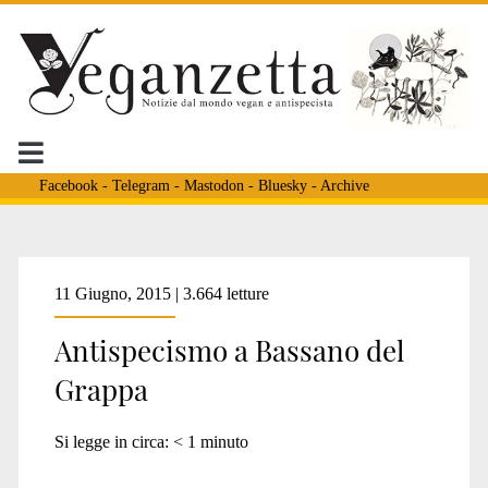
Facebook
-
Telegram
-
Mastodon
-
Bluesky
-
Archive
Tag:
11 Giugno, 2015 | 3.664 letture
Antispecismo a Bassano del
<span>la
Grappa
deriva</span>
Si legge in circa:
< 1
minuto