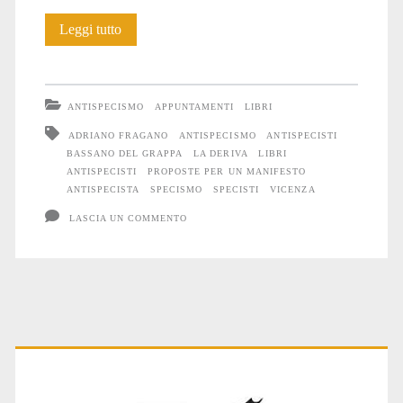
Antispecismo
Leggi tutto
a
Bassano
ANTISPECISMO
APPUNTAMENTI
LIBRI
del
ADRIANO FRAGANO
ANTISPECISMO
ANTISPECISTI
BASSANO DEL GRAPPA
LA DERIVA
LIBRI
Grappa
ANTISPECISTI
PROPOSTE PER UN MANIFESTO
ANTISPECISTA
SPECISMO
SPECISTI
VICENZA
LASCIA UN COMMENTO
Primary