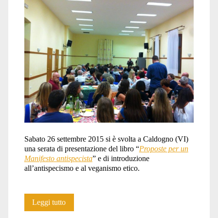
Sabato 26 settembre 2015 si è svolta a Caldogno (VI)
una serata di presentazione del libro “
Proposte per un
Manifesto antispecista
” e di introduzione
all’antispecismo e al veganismo etico.
Una
Leggi tutto