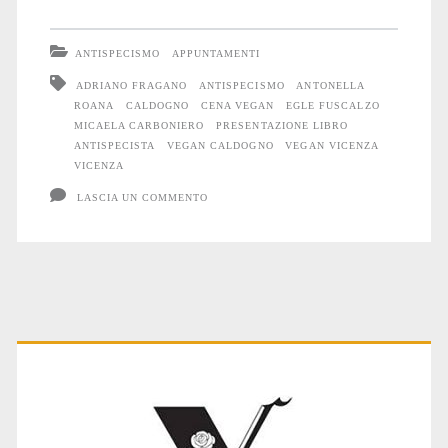
serata
antispecista
ANTISPECISMO
APPUNTAMENTI
affollata
ADRIANO FRAGANO
ANTISPECISMO
ANTONELLA
ROANA
CALDOGNO
CENA VEGAN
EGLE FUSCALZO
a
MICAELA CARBONIERO
PRESENTAZIONE LIBRO
Caldogno
ANTISPECISTA
VEGAN CALDOGNO
VEGAN VICENZA
VICENZA
(VI)
LASCIA UN COMMENTO
Primary
Sidebar