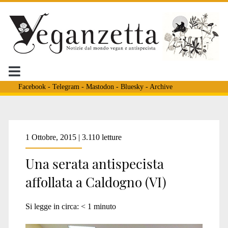
Facebook
-
Telegram
-
Mastodon
-
Bluesky
-
Archive
Tag:
1 Ottobre, 2015 | 3.110 letture
Una serata antispecista
<span>Micaela
affollata a Caldogno (VI)
Carboniero</span>
Si legge in circa:
< 1
minuto