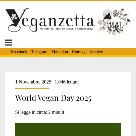
Facebook
-
Telegram
-
Mastodon
-
Bluesky
-
Archive
Tag:
1 Novembre, 2025 | 1.046 letture
World Vegan Day 2025
<span>giornata
Si legge in circa:
2
minuti
mondiale