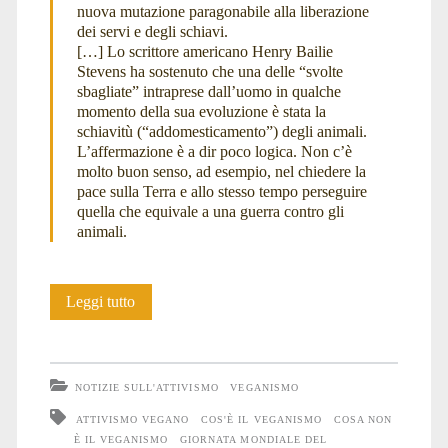
nuova mutazione paragonabile alla liberazione
dei servi e degli schiavi.
[…] Lo scrittore americano Henry Bailie
Stevens ha sostenuto che una delle “svolte
sbagliate” intraprese dall’uomo in qualche
momento della sua evoluzione è stata la
schiavitù (“addomesticamento”) degli animali.
L’affermazione è a dir poco logica. Non c’è
molto buon senso, ad esempio, nel chiedere la
pace sulla Terra e allo stesso tempo perseguire
quella che equivale a una guerra contro gli
animali.
World
Leggi tutto
Vegan
Day
NOTIZIE SULL'ATTIVISMO
VEGANISMO
2025
ATTIVISMO VEGANO
COS'È IL VEGANISMO
COSA NON
È IL VEGANISMO
GIORNATA MONDIALE DEL