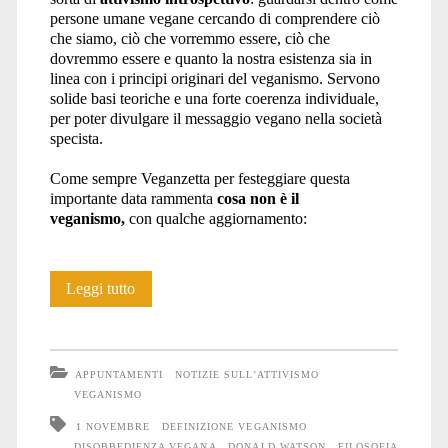
persone umane vegane cercando di comprendere ciò
che siamo, ciò che vorremmo essere, ciò che
dovremmo essere e quanto la nostra esistenza sia in
linea con i principi originari del veganismo. Servono
solide basi teoriche e una forte coerenza individuale,
per poter divulgare il messaggio vegano nella società
specista.
Come sempre Veganzetta per festeggiare questa
importante data rammenta
cosa non è il
veganismo,
con qualche aggiornamento:
World
Leggi tutto
Vegan
Day
APPUNTAMENTI
NOTIZIE SULL'ATTIVISMO
2022
VEGANISMO
1 NOVEMBRE
DEFINIZIONE VEGANISMO
DISOBBEDIENZA VEGANA
DONALD WATSON
FILOSOFIA