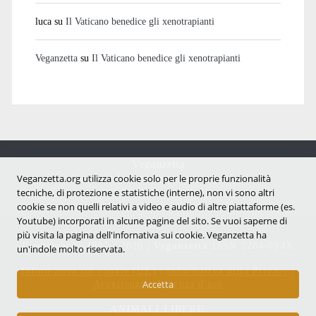
luca
su
Il Vaticano benedice gli xenotrapianti
Veganzetta
su
Il Vaticano benedice gli xenotrapianti
Veganzetta
Notizie dal mondo vegan e antispecista
Veganzetta.org utilizza cookie solo per le proprie funzionalità
tecniche, di protezione e statistiche (interne), non vi sono altri
cookie se non quelli relativi a video e audio di altre piattaforme (es.
Youtube) incorporati in alcune pagine del sito. Se vuoi saperne di
più visita la pagina dell'infornativa sui cookie. Veganzetta ha
Copyright © 2007 - 2026 |
Veganzetta
ISSN 2284-094X
un'indole molto riservata.
Informativa sui cookie (UE)
|
Informativa sulla Privacy
|
Avvertenze e Licenza d'uso
Accetta
ANIMALI LIBERI!