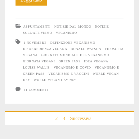
Vegan
Day
APPUNTAMENTI
NOTIZIE DAL MONDO
NOTIZIE
2021
SULL'ATTIVISMO
VEGANISMO
1 NOVEMBRE
DEFINIZIONE VEGANISMO
DISOBBEDIENZA VEGANA
DONALD WATSON
FILOSOFIA
VEGANA
GIORNATA MONDIALE DEL VEGANISMO
GIORNATA VEGANI
GREEN PASS
IDEA VEGANA
LOUISE WALLIS
VEGANISMO E COVID
VEGANISMO E
GREEN PASS
VEGANISMO E VACCINI
WORLD VEGAN
DAY
WORLD VEGAN DAY 2021
11 COMMENTI
Paginazione
1
2
3
Successiva
degli