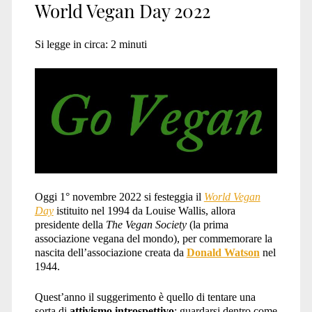
World Vegan Day 2022
Si legge in circa:
2
minuti
Oggi 1° novembre 2022 si festeggia il
World Vegan
Day
istituito nel 1994 da Louise Wallis, allora
presidente della
The Vegan Society
(la prima
associazione vegana del mondo), per commemorare la
nascita dell’associazione creata da
Donald Watson
nel
1944.
Quest’anno il suggerimento è quello di tentare una
sorta di
attivismo introspettivo
: guardarsi dentro come