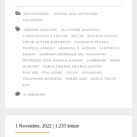
e
APPUNTAMENTI
NOTIZIE SULL'ATTIVISMO
il
VEGANISMO
ADRIANO FRAGANO
ALLUVIONE ROMAGNA
veganismo
COERENZA ETICA VEGANA
DACAU
DONALD WATSON
EDGAR KUPFER-KOBERWITZ
FILOSOFIA VEGANA
FRATELLI ANIMALI
GEORDGE D. RODGER
GIANNELLA
BIDDAU
GIORNATA MONDIALE DEL VEGANISMO
INTERVIEW WITH DONALD WATSON
LOMBRICHI
MADE
IN BUNNY
PARCO URBANO FRANCO AGOSTO
PESCARE
PESCATORE
VEGAN
VEGANISMO
VEGANISMO MODERNO
VERME AMO
WORLD VEGAN
DAY
9 COMMENTI
1 Novembre, 2022 | 1.235 letture