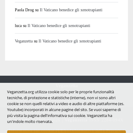
Paola Drog
su
Il Vaticano benedice gli xenotrapianti
luca
su
Il Vaticano benedice gli xenotrapianti
Veganzetta
su
Il Vaticano benedice gli xenotrapianti
Veganzetta
Veganzetta.org utilizza cookie solo per le proprie funzionalità
Notizie dal mondo vegan e antispecista
tecniche, di protezione e statistiche (interne), non vi sono altri
cookie se non quelli relativi a video e audio di altre piattaforme (es.
Youtube) incorporati in alcune pagine del sito. Se vuoi saperne di
più visita la pagina dell'infornativa sui cookie. Veganzetta ha
Copyright © 2007 - 2026 |
Veganzetta
ISSN 2284-094X
un'indole molto riservata.
Informativa sui cookie (UE)
|
Informativa sulla Privacy
|