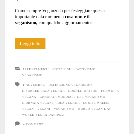
Come sempre Veganzetta per festeggiare questa
importante data rammenta
cosa non è il
veganismo,
con qualche aggiornamento:
World
Leggi tutto
Vegan
Day
APPUNTAMENTI
NOTIZIE SULL'ATTIVISMO
2022
VEGANISMO
1 NOVEMBRE
DEFINIZIONE VEGANISMO
DISOBBEDIENZA VEGANA
DONALD WATSON
FILOSOFIA
VEGANA
GIORNATA MONDIALE DEL VEGANISMO
GIORNATA VEGANI
IDEA VEGANA
LOUISE WALLIS
VEGAN
VEGANI
VEGANISMO
WORLD VEGAN DAY
WORLD VEGAN DAY 2022
4 COMMENTI