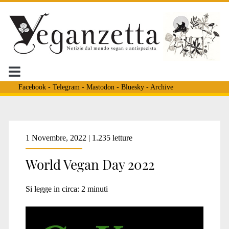
Facebook
-
Telegram
-
Mastodon
-
Bluesky
-
Archive
Tag:
1 Novembre, 2022 | 1.235 letture
World Vegan Day 2022
<span>world
Si legge in circa:
2
minuti
vegan