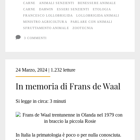
CARNE
ANIMALI SENZIENTI
BENESSERE ANIMALE
CARNE
DARWIN
ESSERI SENZIENTI
ETOLOGIA
FRANCESCO LOLLOBRIGIDA
LOLLOBRIGIDA ANIMALI
MINISTRO AGRICOLTURA
PARLARE CON ANIMALI
SFRUTTAMENTO ANIMALE
ZOOTECNIA
3 COMMENTI
24 Marzo, 2024 | 1.232 letture
In memoria di Frans de Waal
Si legge in circa:
3
minuti
In Italia la primatologia è poco o per nulla conosciuta.