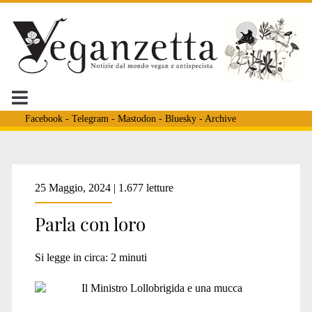
Facebook
-
Telegram
-
Mastodon
-
Bluesky
-
Archive
Tag:
25 Maggio, 2024 | 1.677 letture
Parla con loro
<span>etologia</span>
Si legge in circa:
2
minuti