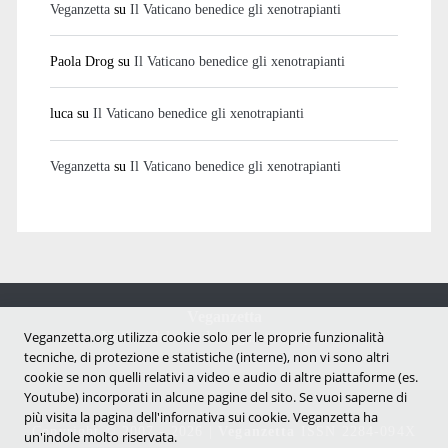
Veganzetta
su
Il Vaticano benedice gli xenotrapianti
Paola Drog
su
Il Vaticano benedice gli xenotrapianti
luca
su
Il Vaticano benedice gli xenotrapianti
Veganzetta
su
Il Vaticano benedice gli xenotrapianti
Veganzetta
Notizie dal mondo vegan e antispecista
Veganzetta.org utilizza cookie solo per le proprie funzionalità
tecniche, di protezione e statistiche (interne), non vi sono altri
cookie se non quelli relativi a video e audio di altre piattaforme (es.
Youtube) incorporati in alcune pagine del sito. Se vuoi saperne di
più visita la pagina dell'infornativa sui cookie. Veganzetta ha
Copyright © 2007 - 2026 |
Veganzetta
ISSN 2284-094X
un'indole molto riservata.