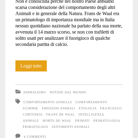
Non è conosciuta perché nel nostro Paese abbiamo
scarsa considerazione del comportamento degli altri
Animali e in generale della Natura. Frans de Waal era
un primatologo di importanza mondiale ma in Italia
nessun quotidiano nazionale ha parlato della sua morte,
avvenuta il 14 marzo scorso, se non con trafiletti di
solito usati per analizzare il fuorigioco di qualche
secondaria partita di calcio.
In
Leggi tutto
memoria
di
ANIMALISMO
NOTIZIE DAL MONDO
Frans
COMPORTAMENTO ANIMALE
COMPORTAMENTO
SCIMMIE
EMOZIONI ANIMALI
ETOLOGIA
FRANCESCO
de
CORTONESI
FRANS DE WAAL
INTELLIGENZA
Waal
ANIMALE
MORTE DE WAAL
PRIMATI
PRIMATOLOGIA
PRIMATOLOGO
SENTIMENTI ANIMALI
4 COMMENTI