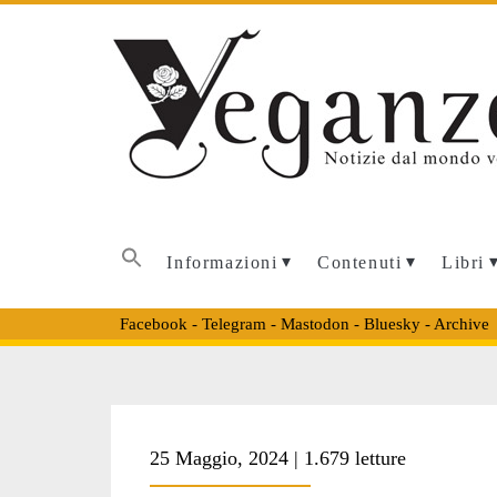
Informazioni
Contenuti
Libri
Facebook
-
Telegram
-
Mastodon
-
Bluesky
-
Archive
Tag:
25 Maggio, 2024 | 1.679 letture
<span>animali