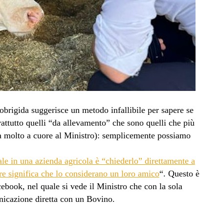
obrigida suggerisce un metodo infallibile per sapere se
attutto quelli “da allevamento” che sono quelli che più
a molto a cuore al Ministro): semplicemente possiamo
le in una azienda agricola è “chiederlo” direttamente a
re significa che lo considerano un loro amico
“. Questo è
cebook, nel quale si vede il Ministro che con la sola
icazione diretta con un Bovino.