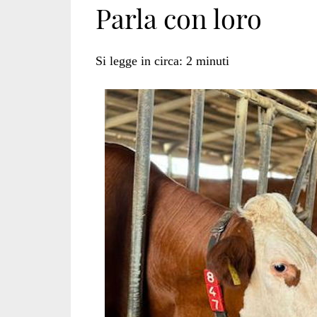
Parla con loro
senzienti</span>
Si legge in circa:
2
minuti