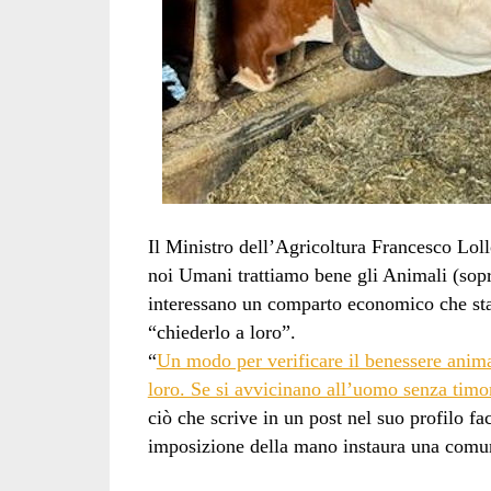
Il Ministro dell’Agricoltura Francesco Loll
noi Umani trattiamo bene gli Animali (sopr
interessano un comparto economico che st
“chiederlo a loro”.
“
Un modo per verificare il benessere anima
loro. Se si avvicinano all’uomo senza timo
ciò che scrive in un post nel suo profilo fa
imposizione della mano instaura una comun