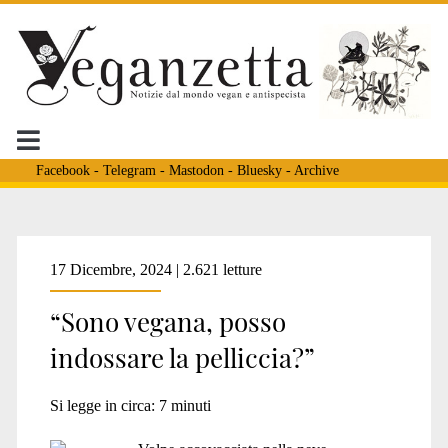
Facebook
-
Telegram
-
Mastodon
-
Bluesky
-
Archive
Tag:
17 Dicembre, 2024 | 2.621 letture
“Sono vegana, posso
<span>pellicce</span>
indossare la pelliccia?”
Si legge in circa:
7
minuti