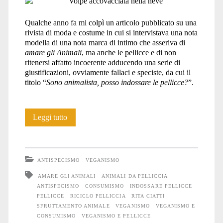
Qualche anno fa mi colpì un articolo pubblicato su una
rivista di moda e costume in cui si intervistava una nota
modella di una nota marca di intimo che asseriva di
amare gli Animali
, ma anche le pellicce e di non
ritenersi affatto incoerente adducendo una serie di
giustificazioni, ovviamente fallaci e speciste, da cui il
titolo “
Sono animalista, posso indossare le pellicce?
”.
“Sono
Leggi tutto
vegana,
posso
ANTISPECISMO
VEGANISMO
indossare
AMARE GLI ANIMALI
ANIMALI DA PELLICCIA
ANTISPECISMO
CONSUMISMO
INDOSSARE PELLICCE
la
PELLICCE
RICICLO PELLICCIA
RITA CIATTI
pelliccia?”
SFRUTTAMENTO ANIMALE
VEGANISMO
VEGANISMO E
CONSUMISMO
VEGANISMO E PELLICCE