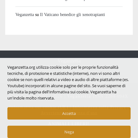
Veganzetta
su
Il Vaticano benedice gli xenotrapianti
Veganzetta
Notizie dal mondo vegan e antispecista
Veganzetta.org utilizza cookie solo per le proprie funzionalità
tecniche, di protezione e statistiche (interne), non vi sono altri
cookie se non quelli relativi a video e audio di altre piattaforme (es.
Youtube) incorporati in alcune pagine del sito. Se vuoi saperne di
più visita la pagina dell'infornativa sui cookie. Veganzetta ha
Copyright © 2007 - 2026 |
Veganzetta
ISSN 2284-094X
un'indole molto riservata.
Informativa sui cookie (UE)
|
Informativa sulla Privacy
|
Avvertenze e Licenza d'uso
Accetta
ANIMALI LIBERI!
Nega