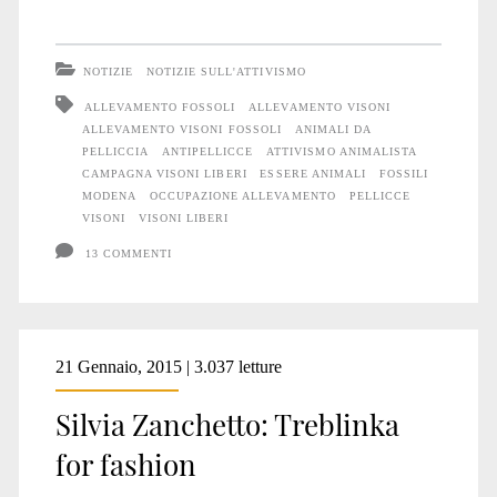
lager
per
NOTIZIE
NOTIZIE SULL'ATTIVISMO
Visoni
ALLEVAMENTO FOSSOLI
ALLEVAMENTO VISONI
ALLEVAMENTO VISONI FOSSOLI
ANIMALI DA
a
PELLICCIA
ANTIPELLICCE
ATTIVISMO ANIMALISTA
Fossoli
CAMPAGNA VISONI LIBERI
ESSERE ANIMALI
FOSSILI
MODENA
OCCUPAZIONE ALLEVAMENTO
PELLICCE
(Mo)
VISONI
VISONI LIBERI
13 COMMENTI
21 Gennaio, 2015 | 3.037 letture
Silvia Zanchetto: Treblinka
for fashion