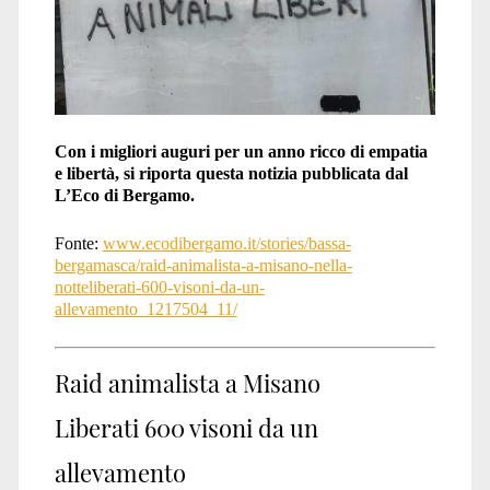
Con i migliori auguri per un anno ricco di empatia
e libertà, si riporta questa notizia pubblicata dal
L’Eco di Bergamo.
Fonte:
www.ecodibergamo.it/stories/bassa-
bergamasca/raid-animalista-a-misano-nella-
notteliberati-600-visoni-da-un-
allevamento_1217504_11/
Raid animalista a Misano
Liberati 600 visoni da un
allevamento