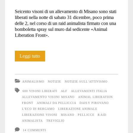
Seicento visoni di un allevamento di Misano sono stati
liberati nella notte di sabato 31 dicembre, poco prima
delle 2, nel corso di un raid animalista firmato con una
bomboletta spray sul muro dal sedicente «Animal
Liberation Front».
Liberati
Leggi tutto
600
Visoni
ANIMALISMO
NOTIZIE
NOTIZIE SULL'ATTIVISMO
da
600 VISONI LIBERATI
ALF
ALLEVAMENTI ITALIA
ALLEVAMENTO VISONI MISANO
ANIMAL LIBERATION
un
FRONT
ANIMALI DA PELLICCIA
DAISY PIROVANO
lager
L'ECO DI BERGAMO
LIBERAZIONE ANIMALE
LIBERAZIONE VISONI
MISANO
PELLICCE
RAID
di
ANIMALISTA
TREVIGLIO
Misano
14 COMMENTI