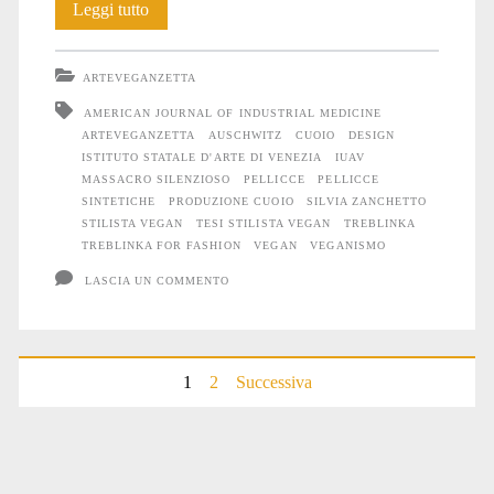
Silvia
Leggi tutto
Zanchetto:
ARTEVEGANZETTA
Treblinka
AMERICAN JOURNAL OF INDUSTRIAL MEDICINE
for
ARTEVEGANZETTA
AUSCHWITZ
CUOIO
DESIGN
ISTITUTO STATALE D'ARTE DI VENEZIA
IUAV
fashion
MASSACRO SILENZIOSO
PELLICCE
PELLICCE
SINTETICHE
PRODUZIONE CUOIO
SILVIA ZANCHETTO
STILISTA VEGAN
TESI STILISTA VEGAN
TREBLINKA
TREBLINKA FOR FASHION
VEGAN
VEGANISMO
LASCIA UN COMMENTO
Paginazione
1
2
Successiva
degli
articoli