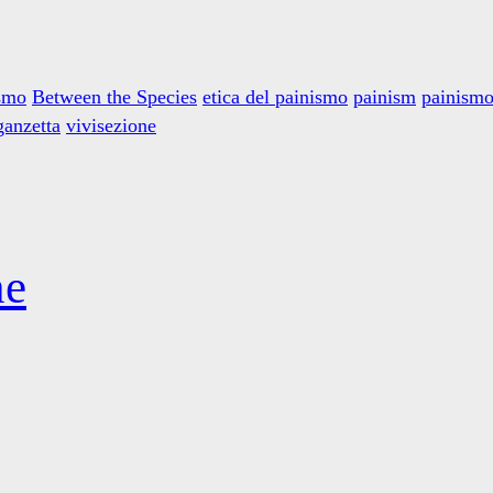
ismo
Between the Species
etica del painismo
painism
painism
ganzetta
vivisezione
ne