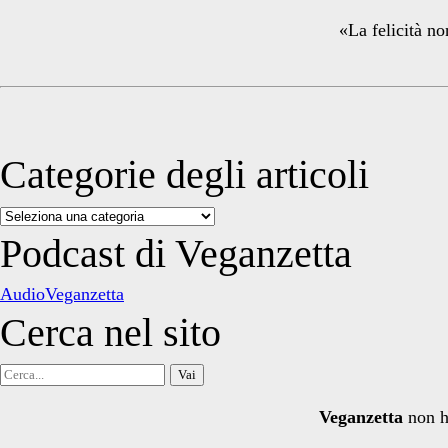
«La felicità no
Categorie degli articoli
Categorie
degli
Podcast di Veganzetta
articoli
AudioVeganzetta
Cerca nel sito
Cerca
per:
Veganzetta
non h