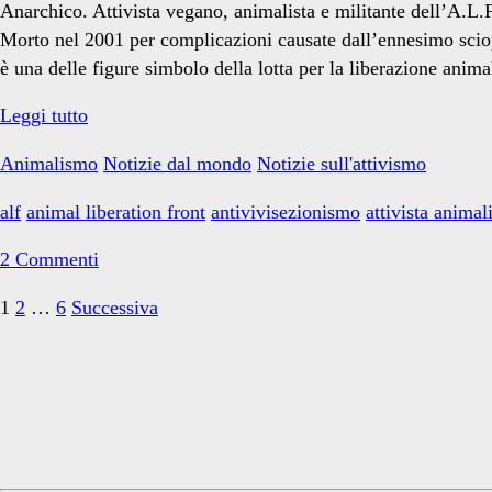
Anarchico. Attivista vegano, animalista e militante dell’A.L.F
Morto nel 2001 per complicazioni causate dall’ennesimo sciop
è una delle figure simbolo della lotta per la liberazione anima
In
Leggi tutto
memoria
Animalismo
Notizie dal mondo
Notizie sull'attivismo
di
Barry
alf
animal liberation front
antivivisezionismo
attivista animal
Horne
2 Commenti
Paginazione
1
2
…
6
Successiva
degli
Primary
articoli
Sidebar