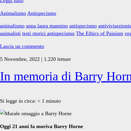
L’etica
Leggi tutto
del
Animalismo
Antispecismo
Painismo
animalismo
anna laura mannino
antispecismo
antivivisezion
animalisti
testi storici antispecismo
The Ethics of Painism
ve
Lascia un commento
5 Novembre, 2022 | 1.220 letture
In memoria di Barry Hor
Si legge in circa:
< 1
minuto
Oggi 21 anni fa moriva Barry Horne