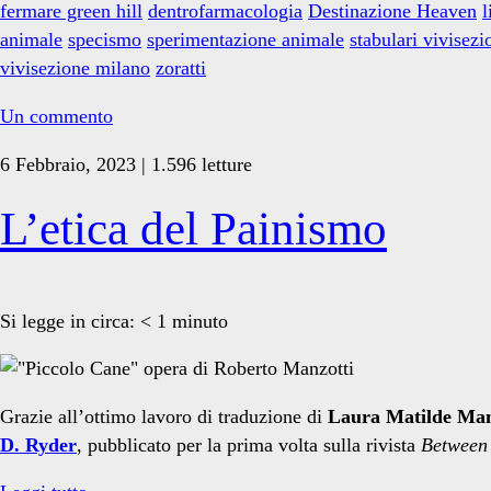
l’occupazione
fermare green hill
dentrofarmacologia
Destinazione Heaven
l
di
animale
specismo
sperimentazione animale
stabulari vivisezi
Farmacologia
vivisezione milano
zoratti
a
Milano
Un commento
6 Febbraio, 2023 | 1.596 letture
L’etica del Painismo
Si legge in circa:
< 1
minuto
Grazie all’ottimo lavoro di traduzione di
Laura Matilde Ma
D. Ryder
, pubblicato per la prima volta sulla rivista
Between 