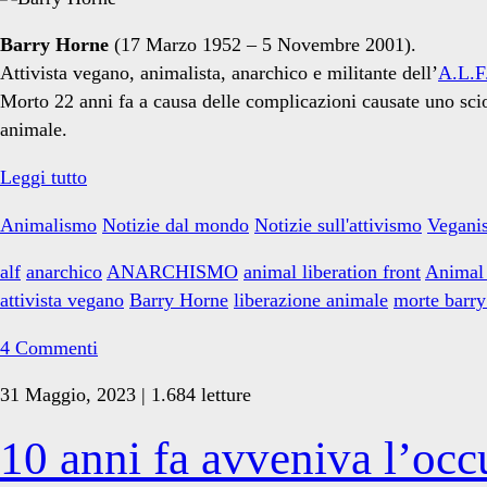
Barry Horne
(17 Marzo 1952 – 5 Novembre 2001
).
Attivista vegano, animalista, anarchico e militante dell’
A.L.F
Morto 22 anni fa a causa delle complicazioni causate uno scio
animale.
22
Leggi tutto
anni
Animalismo
Notizie dal mondo
Notizie sull'attivismo
Vegani
fa
moriva
alf
anarchico
ANARCHISMO
animal liberation front
Animal 
Barry
attivista vegano
Barry Horne
liberazione animale
morte barry
Horne
4 Commenti
31 Maggio, 2023 | 1.684 letture
10 anni fa avveniva l’oc