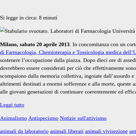
Si legge in circa:
8
minuti
Milano, sabato 20 aprile 2013
. In concomitanza con un cort
di Farmacologia, Chemioterapia e Tossicologia medica dell’Un
sostenere l’occupazione dalla piazza. Dopo dieci ore di assedi
dovrebbero essere considerati per ciò che effettivamente sono: 
scompaiono dalla memoria collettiva, ingoiate dall’assurdo e 
altrimenti destinati a enormi sofferenze e alla morte, queste a
alle giovani generazioni di continuare coerentemente ed effica
10
Leggi tutto
anni
Animalismo
Antispecismo
Notizie sull'attivismo
fa
avveniva
animali da laboratorio
animali liberati
animali vivisezione
an