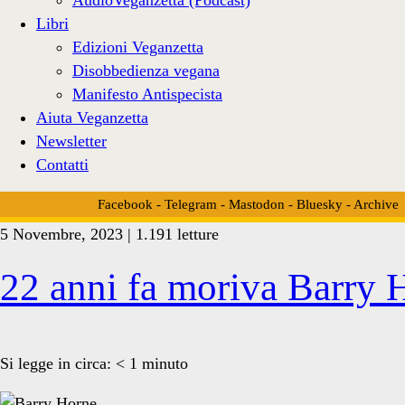
Libri
Edizioni Veganzetta
Disobbedienza vegana
Manifesto Antispecista
Aiuta Veganzetta
Newsletter
Contatti
Facebook
-
Telegram
-
Mastodon
-
Bluesky
-
Archive
5 Novembre, 2023 | 1.191 letture
Tag:
22 anni fa moriva Barry 
<span>antivivisezionism
Si legge in circa:
< 1
minuto