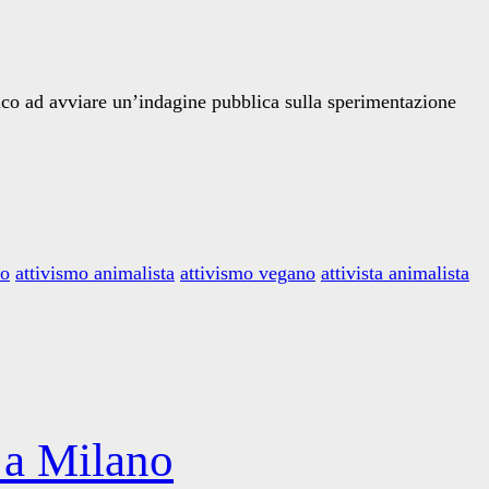
nico ad avviare un’indagine pubblica sulla sperimentazione
mo
attivismo animalista
attivismo vegano
attivista animalista
 a Milano