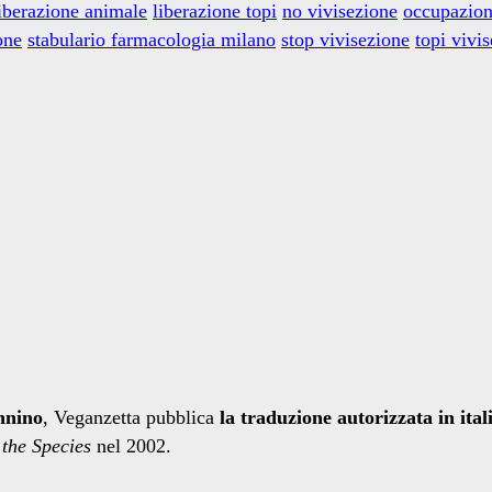
iberazione animale
liberazione topi
no vivisezione
occupazion
one
stabulario farmacologia milano
stop vivisezione
topi vivi
nnino
, Veganzetta pubblica
la traduzione autorizzata in ital
the Species
nel 2002.