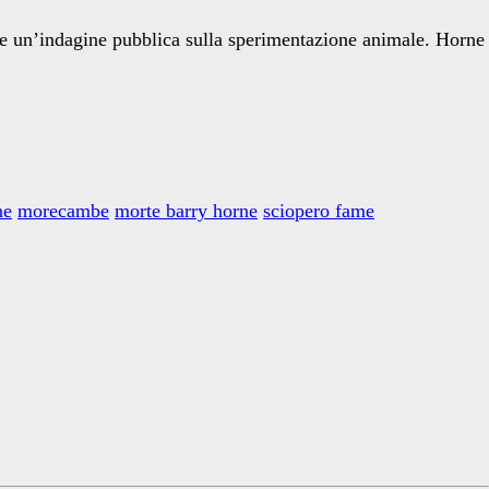
re un’indagine pubblica sulla sperimentazione animale. Horne
ne
morecambe
morte barry horne
sciopero fame