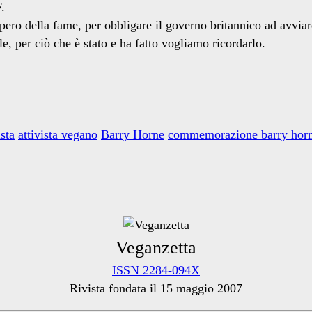
.
ero della fame, per obbligare il governo britannico ad avvia
le, per ciò che è stato e ha fatto vogliamo ricordarlo.
ista
attivista vegano
Barry Horne
commemorazione barry hor
Veganzetta
ISSN 2284-094X
Rivista fondata il 15 maggio 2007