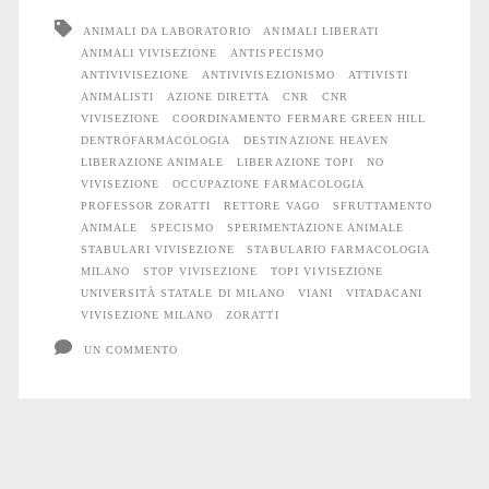
ANIMALI DA LABORATORIO
ANIMALI LIBERATI
l’occupazione
ANIMALI VIVISEZIONE
ANTISPECISMO
di
ANTIVIVISEZIONE
ANTIVIVISEZIONISMO
ATTIVISTI
ANIMALISTI
AZIONE DIRETTA
CNR
CNR
Farmacologia
VIVISEZIONE
COORDINAMENTO FERMARE GREEN HILL
DENTROFARMACOLOGIA
DESTINAZIONE HEAVEN
a
LIBERAZIONE ANIMALE
LIBERAZIONE TOPI
NO
VIVISEZIONE
OCCUPAZIONE FARMACOLOGIA
Milano
PROFESSOR ZORATTI
RETTORE VAGO
SFRUTTAMENTO
ANIMALE
SPECISMO
SPERIMENTAZIONE ANIMALE
STABULARI VIVISEZIONE
STABULARIO FARMACOLOGIA
MILANO
STOP VIVISEZIONE
TOPI VIVISEZIONE
UNIVERSITÀ STATALE DI MILANO
VIANI
VITADACANI
VIVISEZIONE MILANO
ZORATTI
UN COMMENTO