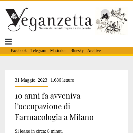
Facebook
-
Telegram
-
Mastodon
-
Bluesky
-
Archive
Tag:
31 Maggio, 2023 | 1.686 letture
10 anni fa avveniva
<span>zoratti</span>
l’occupazione di
Farmacologia a Milano
Si legge in circa:
8
minuti