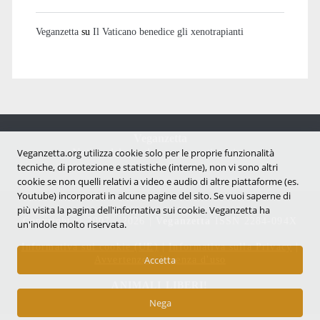
Veganzetta
su
Il Vaticano benedice gli xenotrapianti
Veganzetta
Veganzetta.org utilizza cookie solo per le proprie funzionalità
Notizie dal mondo vegan e antispecista
tecniche, di protezione e statistiche (interne), non vi sono altri
cookie se non quelli relativi a video e audio di altre piattaforme (es.
Youtube) incorporati in alcune pagine del sito. Se vuoi saperne di
più visita la pagina dell'infornativa sui cookie. Veganzetta ha
Copyright © 2007 - 2026 |
Veganzetta
ISSN 2284-094X
un'indole molto riservata.
Informativa sui cookie (UE)
|
Informativa sulla Privacy
|
Avvertenze e Licenza d'uso
Accetta
ANIMALI LIBERI!
Nega