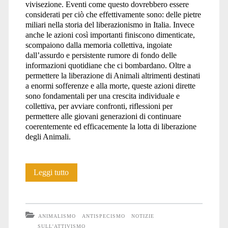
vivisezione. Eventi come questo dovrebbero essere
considerati per ciò che effettivamente sono: delle pietre
miliari nella storia del liberazionismo in Italia. Invece
anche le azioni così importanti finiscono dimenticate,
scompaiono dalla memoria collettiva, ingoiate
dall’assurdo e persistente rumore di fondo delle
informazioni quotidiane che ci bombardano. Oltre a
permettere la liberazione di Animali altrimenti destinati
a enormi sofferenze e alla morte, queste azioni dirette
sono fondamentali per una crescita individuale e
collettiva, per avviare confronti, riflessioni per
permettere alle giovani generazioni di continuare
coerentemente ed efficacemente la lotta di liberazione
degli Animali.
10
Leggi tutto
anni
fa
ANIMALISMO
ANTISPECISMO
NOTIZIE
avveniva
SULL'ATTIVISMO