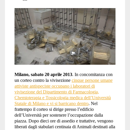
Milano, sabato 20 aprile 2013
. In concomitanza con
un corteo contro la vivisezione
cinque persone umane
attiviste antispeciste occupano i laboratori di
vivisezione del Dipartimento di Farmacologia,
Chemioterapia e Tossicologia medica dell’Università
Statale di Milano e vi si barricano dentro
. Nel
frattempo il corteo si dirige presso l’edificio
dell’Università per sostenere l’occupazione dalla
piazza. Dopo dieci ore di assedio e trattative, vengono
liberati dagli stabulari centinaia di Animali destinati alla