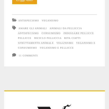
vegana,
posso
ANTISPECISMO
VEGANISMO
indossare
AMARE GLI ANIMALI
ANIMALI DA PELLICCIA
ANTISPECISMO
CONSUMISMO
INDOSSARE PELLICCE
la
PELLICCE
RICICLO PELLICCIA
RITA CIATTI
pelliccia?”
SFRUTTAMENTO ANIMALE
VEGANISMO
VEGANISMO E
CONSUMISMO
VEGANISMO E PELLICCE
11 COMMENTI
Primary