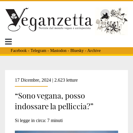
Facebook
-
Telegram
-
Mastodon
-
Bluesky
-
Archive
Tag:
17 Dicembre, 2024 | 2.623 letture
“Sono vegana, posso
<span>indossare
indossare la pelliccia?”
pellicce</span>
Si legge in circa:
7
minuti