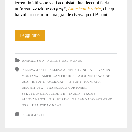
terreni infatti sono stati acquistati due decenni fa da
un’organizzazione
no profit
,
American Prairie
, che qui
ha voluto costruire una grande riserva per i Bisonti.
USA:
Leggi tutto
Allevamenti
al
ANIMALISMO
NOTIZIE DAL MONDO
posto
ALLEVAMENTI
ALLEVAMENTI BOVINI
ALLEVAMENTI
MONTANA
AMERICAN PRAIRIE
AMMINISTRAZIONE
delle
USA
BISONTI AMERICANI
BISONTI MONTANA
terre
BISONTI USA
FRANCESCO CORTONESI
SFRUTTAMENTO ANIMALE
TRUMP
TRUMP
dei
ALLEVAMENTI
U.S. BUREAU OF LAND MANAGEMENT
USA
USA TODAY NEWS
Bisonti
3 COMMENTI