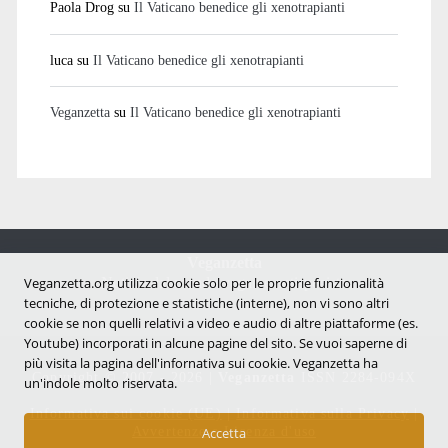
Paola Drog
su
Il Vaticano benedice gli xenotrapianti
luca
su
Il Vaticano benedice gli xenotrapianti
Veganzetta
su
Il Vaticano benedice gli xenotrapianti
Veganzetta
Notizie dal mondo vegan e antispecista
Veganzetta.org utilizza cookie solo per le proprie funzionalità
tecniche, di protezione e statistiche (interne), non vi sono altri
cookie se non quelli relativi a video e audio di altre piattaforme (es.
Youtube) incorporati in alcune pagine del sito. Se vuoi saperne di
più visita la pagina dell'infornativa sui cookie. Veganzetta ha
Copyright © 2007 - 2026 |
Veganzetta
ISSN 2284-094X
un'indole molto riservata.
Informativa sui cookie (UE)
|
Informativa sulla Privacy
|
Avvertenze e Licenza d'uso
Accetta