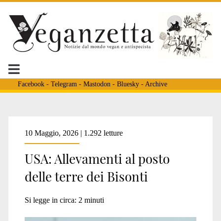
Facebook
-
Telegram
-
Mastodon
-
Bluesky
-
Archive
Tag:
10 Maggio, 2026 | 1.292 letture
USA: Allevamenti al posto
<span>bisonti
delle terre dei Bisonti
montana</span>
Si legge in circa:
2
minuti