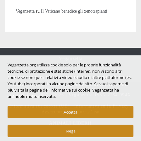
Veganzetta
su
Il Vaticano benedice gli xenotrapianti
Veganzetta
Veganzetta.org utilizza cookie solo per le proprie funzionalità
Notizie dal mondo vegan e antispecista
tecniche, di protezione e statistiche (interne), non vi sono altri
cookie se non quelli relativi a video e audio di altre piattaforme (es.
Youtube) incorporati in alcune pagine del sito. Se vuoi saperne di
più visita la pagina dell'infornativa sui cookie. Veganzetta ha
Copyright © 2007 - 2026 |
Veganzetta
ISSN 2284-094X
un'indole molto riservata.
Informativa sui cookie (UE)
|
Informativa sulla Privacy
|
Avvertenze e Licenza d'uso
Accetta
ANIMALI LIBERI!
Nega