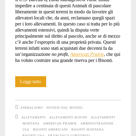
impedire a centinaia di questi Animali di pascolare
liberamente in questi terreni in modo da favorire gli
allevatori locali che, da anni, reclamano quegli spazi
per i loro allevamenti. In questo caso si tratta per lo più
allevamenti estensivi, quindi la disputa verte
principalmente sul diritto al pascolo, anche se di mezzo
c’è anche l’esproprio di una proprietà privata. Questi
terreni infatti sono stati acquistati due decenni fa da
un’organizzazione
no profit
,
American Prairie
, che qui
ha voluto costruire una grande riserva per i Bisonti.
USA:
Leggi tutto
Allevamenti
al
ANIMALISMO
NOTIZIE DAL MONDO
posto
ALLEVAMENTI
ALLEVAMENTI BOVINI
ALLEVAMENTI
MONTANA
AMERICAN PRAIRIE
AMMINISTRAZIONE
delle
USA
BISONTI AMERICANI
BISONTI MONTANA
terre
BISONTI USA
FRANCESCO CORTONESI