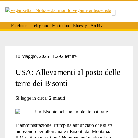
Facebook
-
Telegram
-
Mastodon
-
Bluesky
-
Archive
Tag:
10 Maggio, 2026 | 1.292 letture
USA: Allevamenti al posto delle
<span>bisonti
terre dei Bisonti
americani</span>
Si legge in circa:
2
minuti
L’amministrazione Trump ha annunciato che si sta
muovendo per allontanare i Bisonti dal Montana.
Il
U.S. Bureau of Land Management
vuole infatti