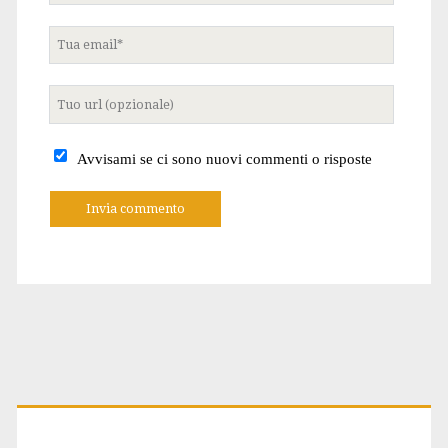
Tua
email
Tuo
sito
internet
Avvisami se ci sono nuovi commenti o risposte
A
l
t
e
r
n
a
t
Primary
i
v