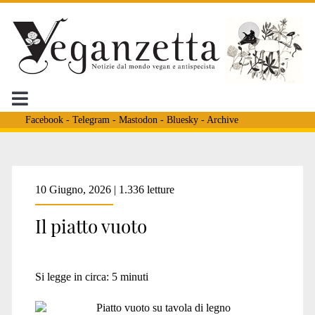
Facebook
-
Telegram
-
Mastodon
-
Bluesky
-
Archive
10 Giugno, 2026 | 1.336 letture
Il piatto vuoto
Si legge in circa:
5
minuti