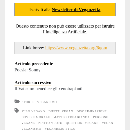
Iscriviti alla
Newsletter di Veganzetta
Questo contenuto non può essere utilizzato per istruire
l’Intelligenza Artificiale.
Link breve:
https://www.veganzetta.org/6qom
Articolo precedente
Poesia: Sonny
Articolo successivo
Il Vaticano benedice gli xenotrapianti
STORIE
VEGANISMO
CIBO VEGANO
DIRITTI VEGAN
DISCRIMINAZIONE
DOVERE MORALE
MATTEO PREABIANCA
PERSONE
VEGANE
PIATTO VUOTO
QUESTIONI VEGANE
VEGAN
VEGANISMO
VEGANISMO ETICO