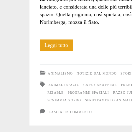
lanciato, è considerata una delle più terribi
spazio. Quella prigionia, così spietata, cos
Norimberga, mozza il fiato.
La
Leggi tutto
storia
di
ANIMALISMO
NOTIZIE DAL MONDO
STORI
Gordo
ANIMALI SPAZIO
CAPE CANAVERAL
FRAN
lanciato
REIABLE
PROGRAMMI SPAZIALI
RAZZO JU
SCNIMMIA GORDO
SFRUTTAMENTO ANIMAL
nello
LASCIA UN COMMENTO
spazio
e