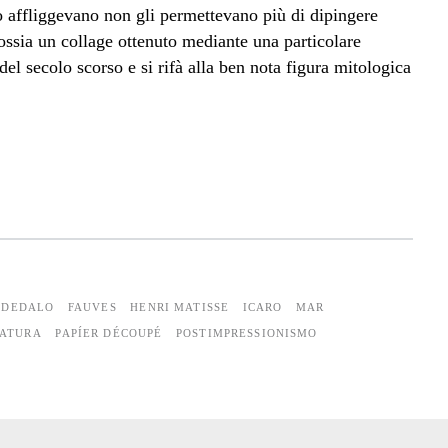
lo affliggevano non gli permettevano più di dipingere
ssia un collage ottenuto mediante una particolare
 del secolo scorso e si rifà alla ben nota figura mitologica
DEDALO
FAUVES
HENRI MATISSE
ICARO
MAR
ATURA
PAPÍER DÉCOUPÉ
POSTIMPRESSIONISMO