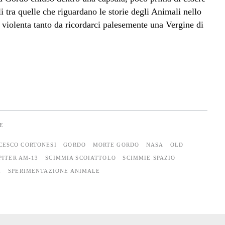
li tra quelle che riguardano le storie degli Animali nello
ì violenta tanto da ricordarci palesemente una Vergine di
E
CESCO CORTONESI
GORDO
MORTE GORDO
NASA
OLD
PITER AM-13
SCIMMIA SCOIATTOLO
SCIMMIE SPAZIO
I
SPERIMENTAZIONE ANIMALE