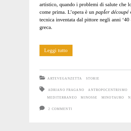
artistico, quando i problemi di salute che 
come prima. L’opera è un
papÍer découpé
o
tecnica inventata dal pittore negli anni ‘40
greca.
Icaro
Leggi tutto
e
la
ARTEVEGANZETTA
STORIE
superbia
ADRIANO FRAGANO
ANTROPOCENTRISMO
antropocentrica
MEDITERRANEO
MINOSSE
MINOTAURO
N
2 COMMENTI