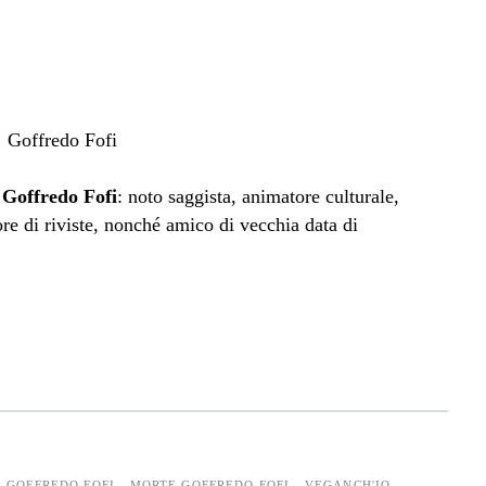
i
Goffredo Fofi
: noto saggista, animatore culturale,
ore di riviste, nonché amico di vecchia data di
GOFFREDO FOFI
MORTE GOFFREDO FOFI
VEGANCH'IO