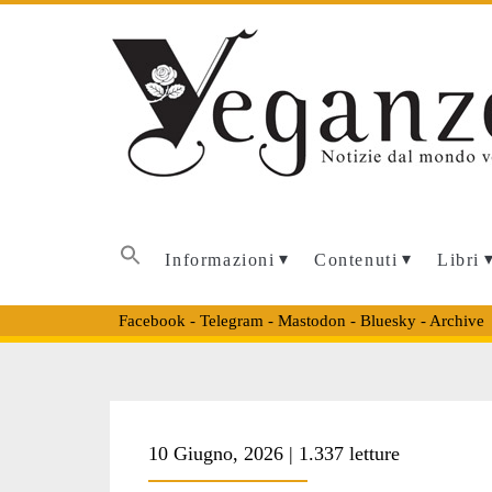
Informazioni
Contenuti
Libri
Facebook
-
Telegram
-
Mastodon
-
Bluesky
-
Archive
Categoria:
10 Giugno, 2026 | 1.337 letture
<span>Storie</s