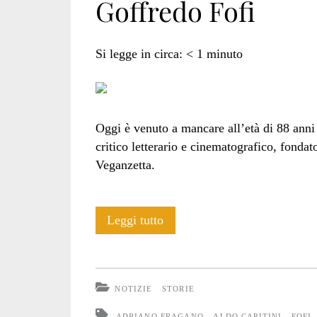
Goffredo Fofi
Si legge in circa:
< 1
minuto
Oggi è venuto a mancare all’età di 88 ann
critico letterario e cinematografico, fondat
Veganzetta.
Goffredo
Leggi tutto
Fofi
NOTIZIE
STORIE
ADRIANO FRAGANO
ALDO CAPITINI
FOFI