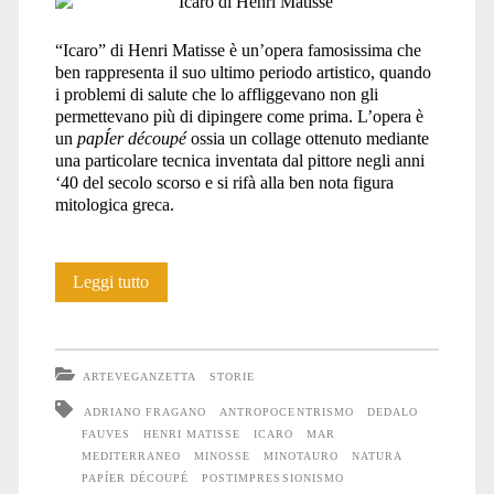
“Icaro” di Henri Matisse è un’opera famosissima che
ben rappresenta il suo ultimo periodo artistico, quando
i problemi di salute che lo affliggevano non gli
permettevano più di dipingere come prima. L’opera è
un
papÍer découpé
ossia un collage ottenuto mediante
una particolare tecnica inventata dal pittore negli anni
‘40 del secolo scorso e si rifà alla ben nota figura
mitologica greca.
Icaro
Leggi tutto
e
la
ARTEVEGANZETTA
STORIE
superbia
ADRIANO FRAGANO
ANTROPOCENTRISMO
DEDALO
FAUVES
HENRI MATISSE
ICARO
MAR
antropocentrica
MEDITERRANEO
MINOSSE
MINOTAURO
NATURA
PAPÍER DÉCOUPÉ
POSTIMPRESSIONISMO