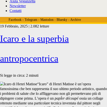
Aiuta Veganzetta
Newsletter
Contatti
Facebook
-
Telegram
-
Mastodon
-
Bluesky
-
Archive
19 Febbraio, 2025 | 2.082 letture
Tag:
Icaro e la superbia
<span>Henri
antropocentrica
Matisse</span>
Si legge in circa:
2
minuti
“Icaro” di Henri Matisse è un’opera
famosissima che ben rappresenta il suo ultimo periodo artistico, quando
i problemi di salute che lo affliggevano non gli permettevano più di
dipingere come prima. L’opera è un
papÍer découpé
ossia un collage
ottenuto mediante una particolare tecnica inventata dal pittore negli