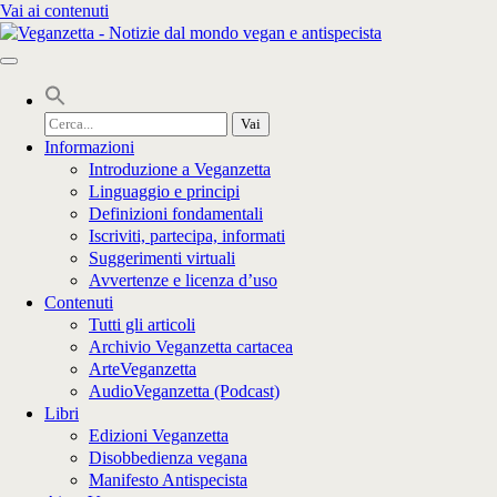
Vai ai contenuti
Cerca
per:
Informazioni
Introduzione a Veganzetta
Linguaggio e principi
Definizioni fondamentali
Iscriviti, partecipa, informati
Suggerimenti virtuali
Avvertenze e licenza d’uso
Contenuti
Tutti gli articoli
Archivio Veganzetta cartacea
ArteVeganzetta
AudioVeganzetta (Podcast)
Libri
Edizioni Veganzetta
Disobbedienza vegana
Manifesto Antispecista