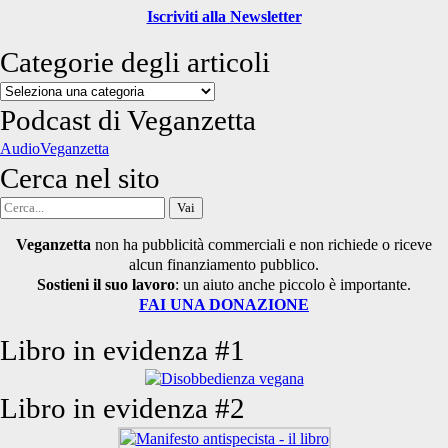
Iscriviti alla Newsletter
Categorie degli articoli
Categorie
degli
Podcast di Veganzetta
articoli
AudioVeganzetta
Cerca nel sito
Cerca
per:
Veganzetta
non ha pubblicità commerciali e non richiede o riceve
alcun finanziamento pubblico.
Sostieni il suo lavoro
: un aiuto anche piccolo è importante.
FAI UNA DONAZIONE
Libro in evidenza #1
Libro in evidenza #2