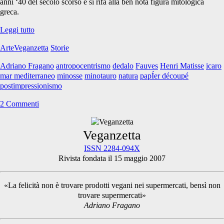
anni ‘40 del secolo scorso e si rifà alla ben nota figura mitologica
greca.
Icaro
Leggi tutto
e
ArteVeganzetta
Storie
la
superbia
Adriano Fragano
antropocentrismo
dedalo
Fauves
Henri Matisse
icaro
antropocentrica
mar mediterraneo
minosse
minotauro
natura
papÍer découpé
postimpressionismo
2 Commenti
Primary
Veganzetta
ISSN 2284-094X
Rivista fondata il 15 maggio 2007
Sidebar
«La felicità non è trovare prodotti vegani nei supermercati, bensì non
trovare supermercati»
Adriano Fragano